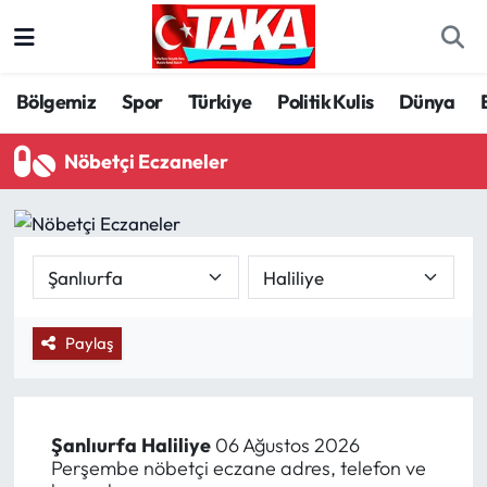
Bölgemiz
Trabzon Nöbetçi Eczaneler
Bölgemiz
Spor
Türkiye
Politik Kulis
Dünya
Spor
Trabzon Hava Durumu
Nöbetçi Eczaneler
Türkiye
Trabzon Trafik Yoğunluk Haritası
Kültür/Sanat
Süper Lig Puan Durumu ve Fikstür
Politika
Tüm Manşetler
Paylaş
Politik Kulis
Son Dakika Haberleri
Dünya
Haber Arşivi
Şanlıurfa
Haliliye
06 Ağustos 2026
Perşembe nöbetçi eczane adres, telefon ve
Magazin