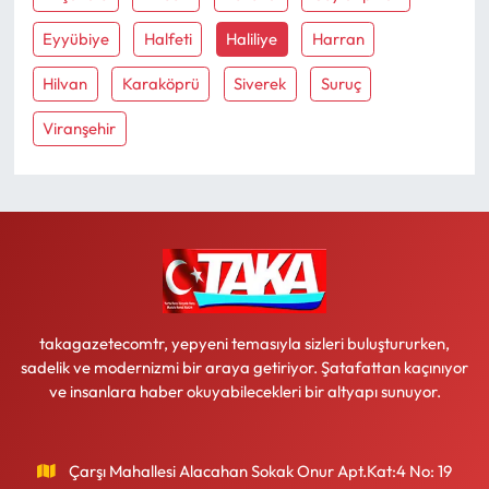
Eyyübiye
Halfeti
Haliliye
Harran
Ekonomi
Hilvan
Karaköprü
Siverek
Suruç
Sağlık
Viranşehir
Turizm
Teknoloji
takagazetecomtr, yepyeni temasıyla sizleri buluştururken,
sadelik ve modernizmi bir araya getiriyor. Şatafattan kaçınıyor
ve insanlara haber okuyabilecekleri bir altyapı sunuyor.
Çarşı Mahallesi Alacahan Sokak Onur Apt.Kat:4 No: 19