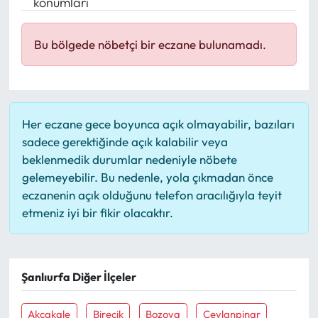
konumları
Mektup Galeri
Bu bölgede nöbetçi bir eczane bulunamadı.
Röportaj
Manşet
Her eczane gece boyunca açık olmayabilir, bazıları
Köşe Yazıları
sadece gerektiğinde açık kalabilir veya
beklenmedik durumlar nedeniyle nöbete
Karikatür Galeri
gelemeyebilir. Bu nedenle, yola çıkmadan önce
eczanenin açık olduğunu telefon aracılığıyla teyit
BIK
etmeniz iyi bir fikir olacaktır.
ASTROLOJİ
Şanlıurfa Diğer İlçeler
Spor Yazıları
Akçakale
Birecik
Bozova
Ceylanpinar
Mektup Galeri