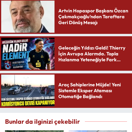
Artvin Hopaspor Başkanı Özcan
Çakmakçıoğlu’ndan Taraftara
Geri Dönüş Mesajı
Geleceğin Yıldızı Geldi! Thierry
İçin Avrupa Alarmda. Topla
Hızlanma Yeteneğiyle Fark
Yaratıyor
Araç Sahiplerine Müjde! Yeni
Sistemle Eksper Ataması
Otomatiğe Bağlandı
Bunlar da ilginizi çekebilir