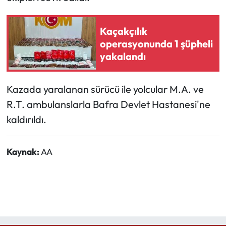
Ekonomi
Kaçakçılık
operasyonunda 1 şüpheli
Sağlık
yakalandı
Turizm
Kazada yaralanan sürücü ile yolcular M.A. ve
Teknoloji
R.T. ambulanslarla Bafra Devlet Hastanesi'ne
kaldırıldı.
Kaynak:
AA