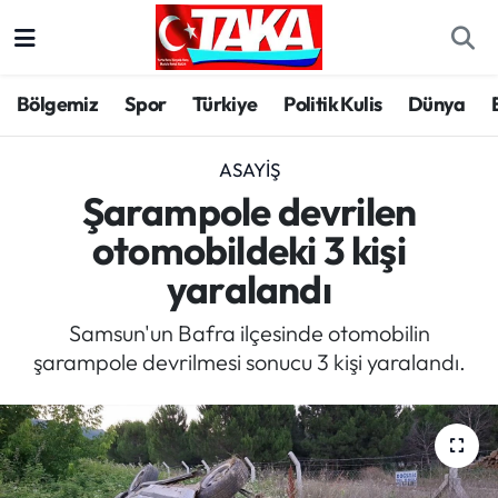
Bölgemiz
Trabzon Nöbetçi Eczaneler
Bölgemiz
Spor
Türkiye
Politik Kulis
Dünya
Spor
Trabzon Hava Durumu
ASAYIŞ
Türkiye
Trabzon Trafik Yoğunluk Haritası
Şarampole devrilen
otomobildeki 3 kişi
Kültür/Sanat
Süper Lig Puan Durumu ve Fikstür
yaralandı
Politika
Tüm Manşetler
Samsun'un Bafra ilçesinde otomobilin
şarampole devrilmesi sonucu 3 kişi yaralandı.
Politik Kulis
Son Dakika Haberleri
Dünya
Haber Arşivi
Magazin