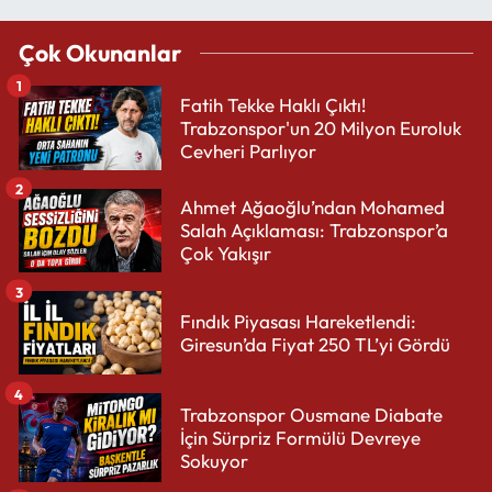
Çok Okunanlar
1
Fatih Tekke Haklı Çıktı!
Trabzonspor'un 20 Milyon Euroluk
Cevheri Parlıyor
2
Ahmet Ağaoğlu’ndan Mohamed
Salah Açıklaması: Trabzonspor’a
Çok Yakışır
3
Fındık Piyasası Hareketlendi:
Giresun’da Fiyat 250 TL’yi Gördü
4
Trabzonspor Ousmane Diabate
İçin Sürpriz Formülü Devreye
Sokuyor