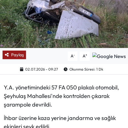
Mektup Galeri
Röportaj
Manşet
Köşe Yazıları
Paylaş
-
+
A
A
Karikatür Galeri
02.07.2026 - 09:27
Okunma Süresi: 1 Dk
BIK
Y.A. yönetimindeki 57 FA 050 plakalı otomobil,
Şeyhulaş Mahallesi'nde kontrolden çıkarak
ASTROLOJİ
şarampole devrildi.
Spor Yazıları
İhbar üzerine kaza yerine jandarma ve sağlık
ekipleri sevk edildi.
Mektup Galeri