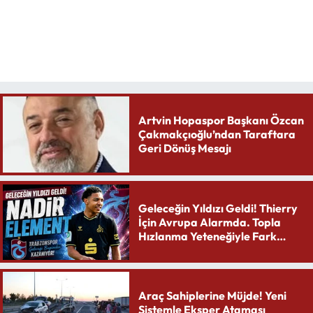
Artvin Hopaspor Başkanı Özcan
Çakmakçıoğlu’ndan Taraftara
Geri Dönüş Mesajı
Geleceğin Yıldızı Geldi! Thierry
İçin Avrupa Alarmda. Topla
Hızlanma Yeteneğiyle Fark
Yaratıyor
Araç Sahiplerine Müjde! Yeni
Sistemle Eksper Ataması