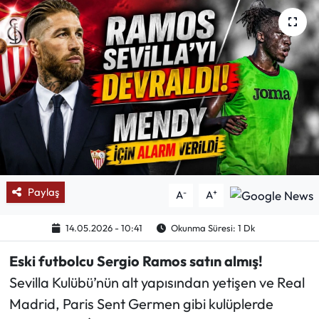
Mektup Galeri
Röportaj
Manşet
Köşe Yazıları
Karikatür Galeri
Paylaş
-
+
A
A
BIK
14.05.2026 - 10:41
Okunma Süresi: 1 Dk
ASTROLOJİ
Eski futbolcu Sergio Ramos satın almış!
Spor Yazıları
Sevilla Kulübü’nün alt yapısından yetişen ve Real
Madrid, Paris Sent Germen gibi kulüplerde
Mektup Galeri