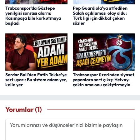
Trabzonspor’da Göztepe
Pep Guardiola'ya atfedilen
yenilgisi sonrası alarm:
Salah açıklaması olay oldu:
Kasımpaşa bile korkutmaya
Türk ligi için dikkat çeken
başladı
sözler
Serdar Bali’den Fatih Tekke’ye
Trabzonspor üzerinden siyaset
sert uyarı: Bu sistem adam yer,
yapanlara sert çıkış: Helvayı
kelle yer
çekin ama onu çekiştirmeyin
Yorumlar (1)