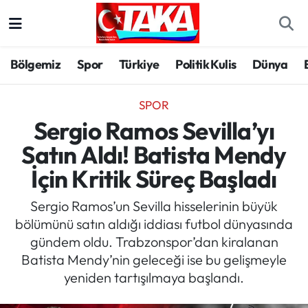
Bölgemiz
Trabzon Nöbetçi Eczaneler
Bölgemiz
Spor
Türkiye
Politik Kulis
Dünya
Spor
Trabzon Hava Durumu
SPOR
Türkiye
Trabzon Trafik Yoğunluk Haritası
Sergio Ramos Sevilla’yı
Satın Aldı! Batista Mendy
Kültür/Sanat
Süper Lig Puan Durumu ve Fikstür
İçin Kritik Süreç Başladı
Politika
Tüm Manşetler
Sergio Ramos’un Sevilla hisselerinin büyük
bölümünü satın aldığı iddiası futbol dünyasında
Politik Kulis
Son Dakika Haberleri
gündem oldu. Trabzonspor’dan kiralanan
Batista Mendy’nin geleceği ise bu gelişmeyle
Dünya
Haber Arşivi
yeniden tartışılmaya başlandı.
Magazin