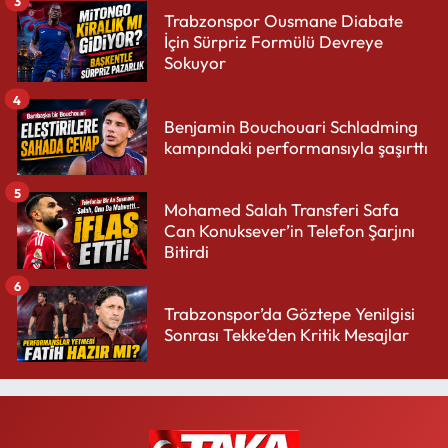
3
Trabzonspor Ousmane Diabate
İçin Sürpriz Formülü Devreye
Sokuyor
4
Benjamin Bouchouari Schladming
kampındaki performansıyla şaşırttı
5
Mohamed Salah Transferi Safa
Can Konuksever’in Telefon Şarjını
Bitirdi
6
Trabzonspor’da Göztepe Yenilgisi
Sonrası Tekke’den Kritik Mesajlar