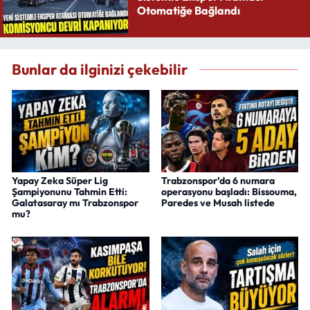
Otomatiğe Bağlandı
Bunlar da ilginizi çekebilir
Yapay Zeka Süper Lig
Trabzonspor’da 6 numara
Şampiyonunu Tahmin Etti:
operasyonu başladı: Bissouma,
Galatasaray mı Trabzonspor
Paredes ve Musah listede
mu?