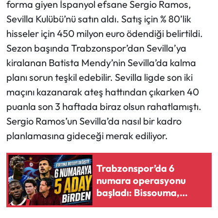
forma giyen İspanyol efsane Sergio Ramos,
Sevilla Kulübü’nü satın aldı. Satış için % 80’lik
Ekonomi
hisseler için 450 milyon euro ödendiği belirtildi.
Sezon başında Trabzonspor’dan Sevilla’ya
Sağlık
kiralanan Batista Mendy’nin Sevilla’da kalma
Turizm
planı sorun teşkil edebilir. Sevilla ligde son iki
maçını kazanarak ateş hattından çıkarken 40
Teknoloji
puanla son 3 haftada biraz olsun rahatlamıştı.
Sergio Ramos’un Sevilla’da nasıl bir kadro
planlamasına gideceği merak ediliyor.
Trabzonspor’da 6
numara operasyonu
başladı: Bissouma,
Paredes ve Musah
listede