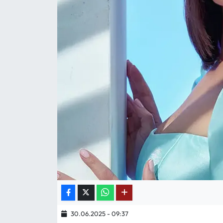
Mektup Galeri
Röportaj
Manşet
Köşe Yazıları
Karikatür Galeri
BIK
ASTROLOJİ
Spor Yazıları
30.06.2025 - 09:37
Mektup Galeri