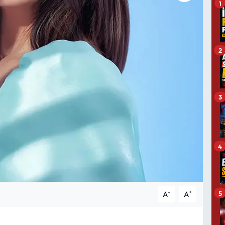
1
2
3
4
-
+
5
A
A