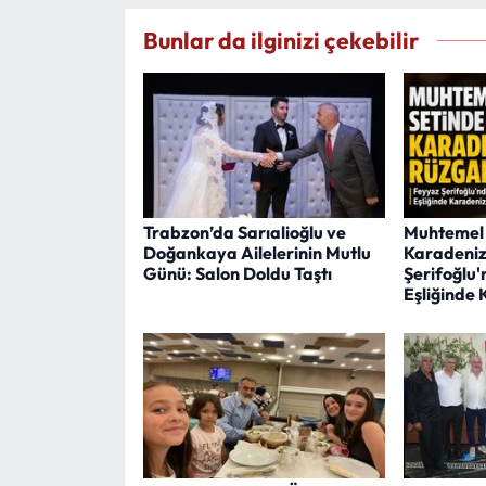
Bunlar da ilginizi çekebilir
Trabzon’da Sarıalioğlu ve
Muhtemel 
Doğankaya Ailelerinin Mutlu
Karadeniz
Günü: Salon Doldu Taştı
Şerifoğlu
Eşliğinde 