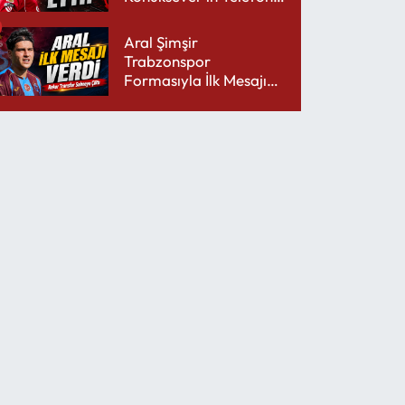
Şarjını Bitirdi
Aral Şimşir
Trabzonspor
Formasıyla İlk Mesajını
Udinese’ye Verdi