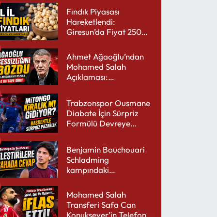
Fındık Piyasası
Hareketlendi:
Giresun’da Fiyat 250
TL’yi Gördü
Ahmet Ağaoğlu’ndan
Mohamed Salah
Açıklaması:
Trabzonspor’a Çok
Yakışır
Trabzonspor Ousmane
Diabate İçin Sürpriz
Formülü Devreye
Sokuyor
Benjamin Bouchouari
Schladming
kampındaki
performansıyla şaşırttı
Mohamed Salah
Transferi Safa Can
Konuksever’in Telefon