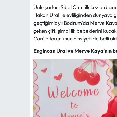
Ünlü şarkıcı Sibel Can, ilk kez babaa
Ekonomi
Hakan Ural ile evliliğinden dünyaya 
geçtiğimiz yıl Bodrum’da Merve Kaya i
Sağlık
çeken çift, şimdi ilk bebeklerini kucak
Can’ın torununun cinsiyeti de belli ol
Turizm
Engincan Ural ve Merve Kaya’nın b
Teknoloji