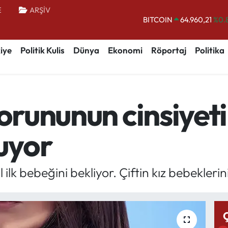
E
ARŞİV
BITCOIN
64.960,21
%0.
DOLAR
47,7436
%0.
iye
Politik Kulis
Dünya
Ekonomi
Röportaj
Politika
EURO
55,2510
%0.
STERLİN
64,4811
%0.
GRAM ALTIN
6660.55
%0.
orununun cinsiyeti 
BİST100
13.779
%-
uyor
ilk bebeğini bekliyor. Çiftin kız bebeklerin