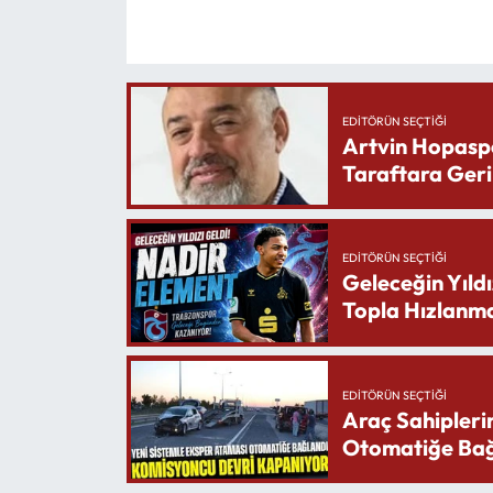
EDITÖRÜN SEÇTIĞI
Artvin Hopasp
Taraftara Geri
EDITÖRÜN SEÇTIĞI
Geleceğin Yıldı
Topla Hızlanma
EDITÖRÜN SEÇTIĞI
Araç Sahipleri
Otomatiğe Bağ