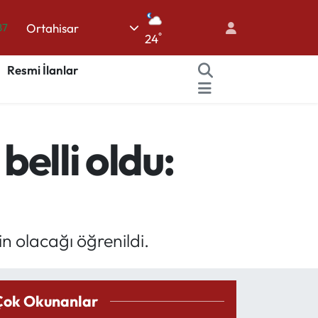
Ortahisar
87
°
24
18
Resmi İlanlar
32
38
03
belli oldu:
14
in olacağı öğrenildi.
Çok Okunanlar