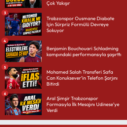
Çok Yakışır
3
Trabzonspor Ousmane Diabate
İçin Sürpriz Formülü Devreye
Sokuyor
4
Benjamin Bouchouari Schladming
kampındaki performansıyla şaşırttı
5
Mohamed Salah Transferi Safa
Can Konuksever’in Telefon Şarjını
Bitirdi
6
Aral Şimşir Trabzonspor
Formasıyla İlk Mesajını Udinese’ye
Verdi