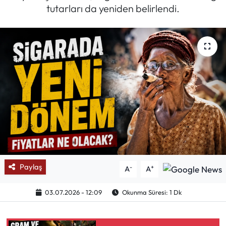
tutarları da yeniden belirlendi.
Mektup Galeri
Röportaj
Manşet
Köşe Yazıları
Karikatür Galeri
BIK
Paylaş
-
+
A
A
ASTROLOJİ
03.07.2026 - 12:09
Okunma Süresi: 1 Dk
Spor Yazıları
Mektup Galeri