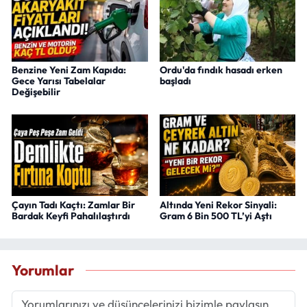
Benzine Yeni Zam Kapıda:
Ordu'da fındık hasadı erken
Gece Yarısı Tabelalar
başladı
Değişebilir
Çayın Tadı Kaçtı: Zamlar Bir
Altında Yeni Rekor Sinyali:
Bardak Keyfi Pahalılaştırdı
Gram 6 Bin 500 TL’yi Aştı
Yorumlar