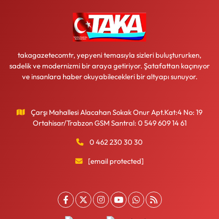
takagazetecomtr, yepyeni temasıyla sizleri buluştururken,
sadelik ve modernizmi bir araya getiriyor. Şatafattan kaçınıyor
ve insanlara haber okuyabilecekleri bir altyapı sunuyor.
Çarşı Mahallesi Alacahan Sokak Onur Apt.Kat:4 No: 19
Ortahisar/Trabzon GSM Santral: 0 549 609 14 61
0 462 230 30 30
[email protected]