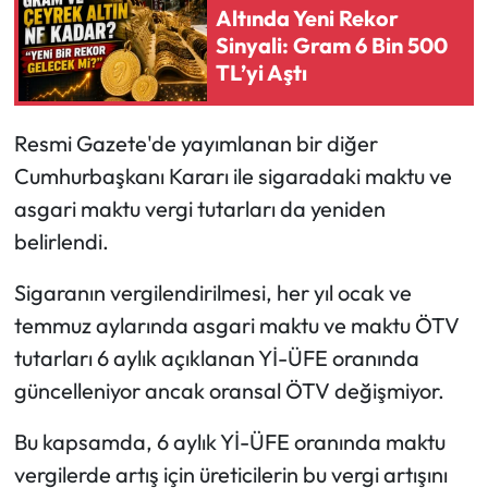
Altında Yeni Rekor
Sinyali: Gram 6 Bin 500
Ekonomi
TL’yi Aştı
Sağlık
Resmi Gazete'de yayımlanan bir diğer
Turizm
Cumhurbaşkanı Kararı ile sigaradaki maktu ve
asgari maktu vergi tutarları da yeniden
Teknoloji
belirlendi.
Sigaranın vergilendirilmesi, her yıl ocak ve
temmuz aylarında asgari maktu ve maktu ÖTV
tutarları 6 aylık açıklanan Yİ-ÜFE oranında
güncelleniyor ancak oransal ÖTV değişmiyor.
Bu kapsamda, 6 aylık Yİ-ÜFE oranında maktu
vergilerde artış için üreticilerin bu vergi artışını