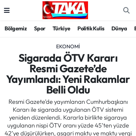
Bölgemiz
Trabzon Nöbetçi Eczaneler
Bölgemiz
Spor
Türkiye
Politik Kulis
Dünya
Spor
Trabzon Hava Durumu
EKONOMI
Türkiye
Trabzon Trafik Yoğunluk Haritası
Sigarada ÖTV Kararı
Resmi Gazete’de
Kültür/Sanat
Süper Lig Puan Durumu ve Fikstür
Yayımlandı: Yeni Rakamlar
Politika
Tüm Manşetler
Belli Oldu
Politik Kulis
Son Dakika Haberleri
Resmi Gazete’de yayımlanan Cumhurbaşkanı
Kararı ile sigarada uygulanan ÖTV sistemi
Dünya
Haber Arşivi
yeniden düzenlendi. Kararla birlikte sigaraya
uygulanan nispi ÖTV oranı yüzde 45’ten yüzde
Magazin
42’ye düşürülürken, asgari maktu ve maktu vergi