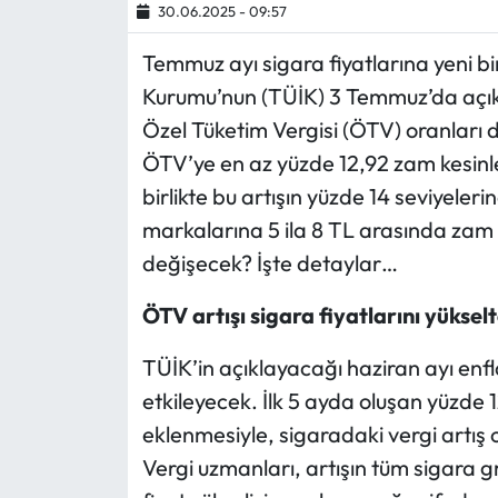
30.06.2025 - 09:57
Ekonomi
Temmuz ayı sigara fiyatlarına yeni bir
Kurumu’nun (TÜİK) 3 Temmuz’da açıkla
Sağlık
Özel Tüketim Vergisi (ÖTV) oranları d
ÖTV’ye en az yüzde 12,92 zam kesinle
Turizm
birlikte bu artışın yüzde 14 seviyele
Teknoloji
markalarına 5 ila 8 TL arasında zam 
değişecek? İşte detaylar…
ÖTV artışı sigara fiyatlarını yüksel
TÜİK’in açıklayacağı haziran ayı enfl
etkileyecek. İlk 5 ayda oluşan yüzde 1
eklenmesiyle, sigaradaki vergi artış 
Vergi uzmanları, artışın tüm sigara 