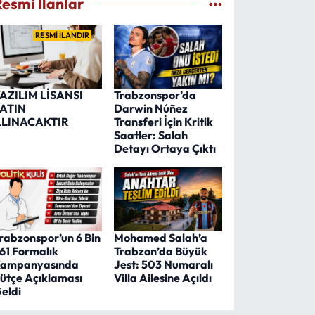
Resmi İlanlar
RESMİ İLANDIR
AZILIM LİSANSI
Trabzonspor’da
ATIN
Darwin Núñez
LINACAKTIR
Transferi İçin Kritik
Saatler: Salah
Detayı Ortaya Çıktı
rabzonspor’un 6 Bin
Mohamed Salah’a
61 Formalık
Trabzon’da Büyük
ampanyasında
Jest: 503 Numaralı
ütçe Açıklaması
Villa Ailesine Açıldı
eldi