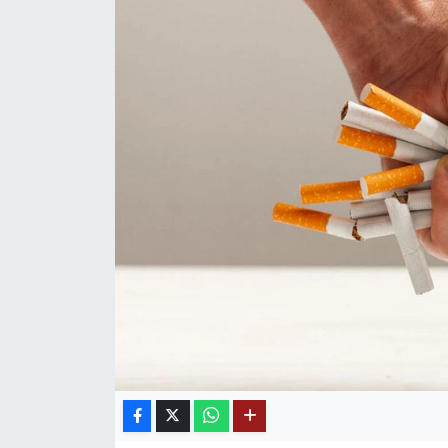
Mektup Galeri
Röportaj
Manşet
Köşe Yazıları
Karikatür Galeri
BIK
ASTROLOJİ
Spor Yazıları
Mektup Galeri