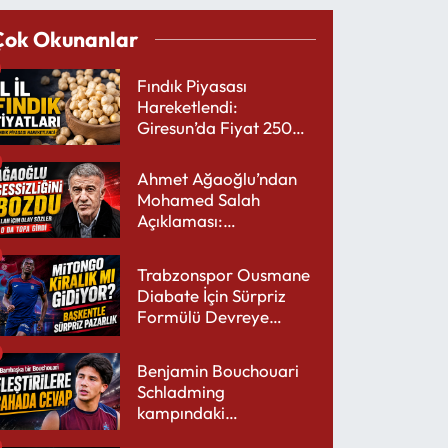
Çok Okunanlar
Fındık Piyasası
Hareketlendi:
Giresun’da Fiyat 250
TL’yi Gördü
Ahmet Ağaoğlu’ndan
Mohamed Salah
Açıklaması:
Trabzonspor’a Çok
Yakışır
Trabzonspor Ousmane
Diabate İçin Sürpriz
Formülü Devreye
Sokuyor
Benjamin Bouchouari
Schladming
kampındaki
performansıyla şaşırttı