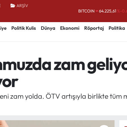
E
ARŞİV
BITCOIN
64.225,61
%-0.
DOLAR
47,7143
%0.
iye
Politik Kulis
Dünya
Ekonomi
Röportaj
Politika
EURO
55,0317
%-0.
STERLİN
64,2463
%0.
GRAM ALTIN
6510.40
%0.
muzda zam geliyo
BİST100
13.799
%
yor
eni zam yolda. ÖTV artışıyla birlikte tüm