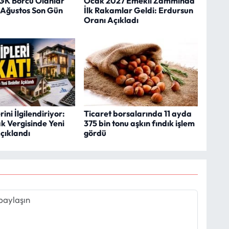
SGK Borcu Olanlar
Ocak 2027 Emekli Zammında
1 Ağustos Son Gün
İlk Rakamlar Geldi: Erdursun
Oranı Açıkladı
ini İlgilendiriyor:
Ticaret borsalarında 11 ayda
k Vergisinde Yeni
375 bin tonu aşkın fındık işlem
çıklandı
gördü