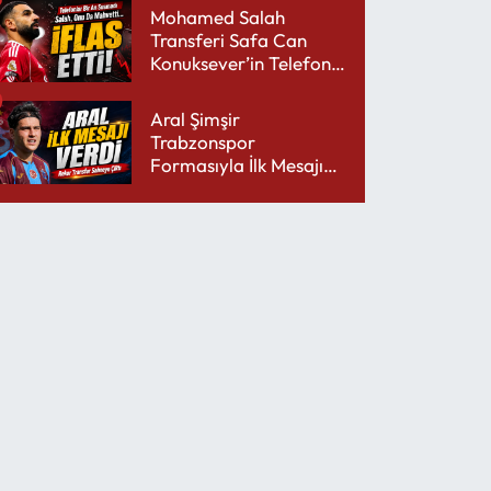
Mohamed Salah
Transferi Safa Can
Konuksever’in Telefon
Şarjını Bitirdi
Aral Şimşir
Trabzonspor
Formasıyla İlk Mesajını
Udinese’ye Verdi