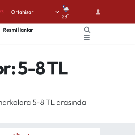
Ortahisar
63
°
23
16
Resmi İlanlar
02
07
45
r: 5-8 TL
70
 markalara 5-8 TL arasında