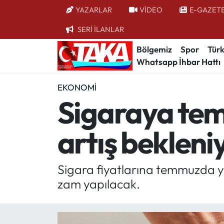
YAZARLAR
VİDEO
E-GAZET
SERİ İLANLAR
Bölgemiz
Trabzon Nöbetçi Eczaneler
Bölgemiz
Spor
Türk
Whatsapp İhbar Hattı
Spor
Trabzon Hava Durumu
EKONOMI
Türkiye
Trabzon Trafik Yoğunluk Haritası
Sigaraya tem
Kültür/Sanat
Süper Lig Puan Durumu ve Fikstür
artış bekleni
Politika
Tüm Manşetler
Politik Kulis
Son Dakika Haberleri
Sigara fiyatlarına temmuzda y
zam yapılacak.
Dünya
Haber Arşivi
Magazin