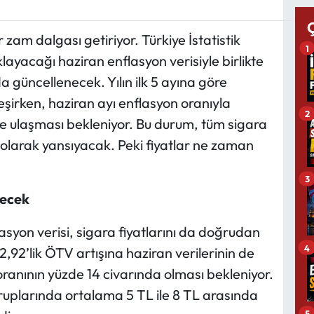
 zam dalgası getiriyor. Türkiye İstatistik
1
yacağı haziran enflasyon verisiyle birlikte
a güncellenecek. Yılın ilk 5 ayına göre
şirken, haziran ayı enflasyon oranıyla
2
rine ulaşması bekleniyor. Bu durum, tüm sigara
olarak yansıyacak. Peki fiyatlar ne zaman
3
tecek
asyon verisi, sigara fiyatlarını da doğrudan
4
2,92’lik ÖTV artışına haziran verilerinin de
oranının yüzde 14 civarında olması bekleniyor.
gruplarında ortalama 5 TL ile 8 TL arasında
5