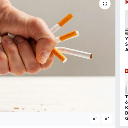
Y
S
A
T
6
K
B
G
-
+
A
A