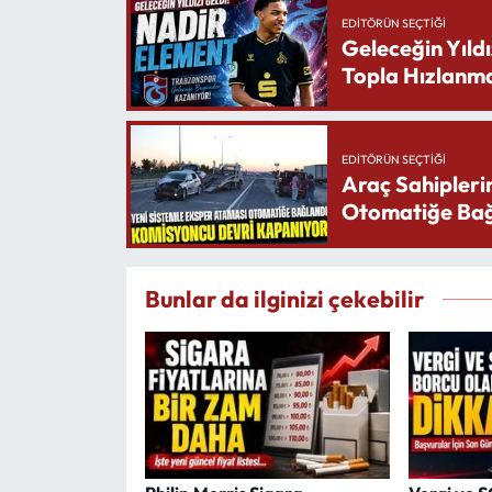
EDITÖRÜN SEÇTIĞI
Geleceğin Yıldı
Topla Hızlanma
EDITÖRÜN SEÇTIĞI
Araç Sahipleri
Otomatiğe Bağ
Bunlar da ilginizi çekebilir