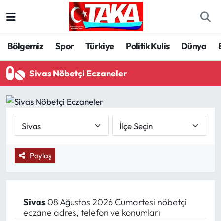
Bölgemiz
Trabzon Nöbetçi Eczaneler
Bölgemiz
Spor
Türkiye
Politik Kulis
Dünya
Spor
Trabzon Hava Durumu
Sivas Nöbetçi Eczaneler
Türkiye
Trabzon Trafik Yoğunluk Haritası
Kültür/Sanat
Süper Lig Puan Durumu ve Fikstür
Politika
Tüm Manşetler
Paylaş
Politik Kulis
Son Dakika Haberleri
Dünya
Haber Arşivi
Sivas
08 Ağustos 2026 Cumartesi nöbetçi
eczane adres, telefon ve konumları
Magazin