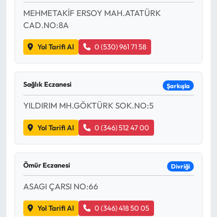
MEHMETAKİF ERSOY MAH.ATATÜRK
CAD.NO:8A
Yol Tarifi Al
0 (530) 961 71 58
Sağlık Eczanesi
Şarkışla
YILDIRIM MH.GÖKTÜRK SOK.NO:5
Yol Tarifi Al
0 (346) 512 47 00
Ömür Eczanesi
Divriği
ASAGI ÇARSI NO:66
Yol Tarifi Al
0 (346) 418 50 05