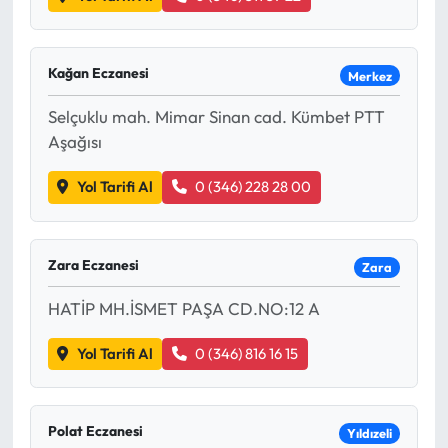
Kağan Eczanesi
Merkez
Selçuklu mah. Mimar Sinan cad. Kümbet PTT
Aşağısı
Yol Tarifi Al
0 (346) 228 28 00
Zara Eczanesi
Zara
HATİP MH.İSMET PAŞA CD.NO:12 A
Yol Tarifi Al
0 (346) 816 16 15
Polat Eczanesi
Yıldızeli