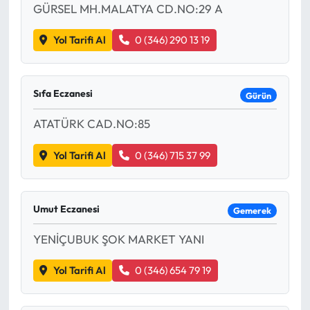
GÜRSEL MH.MALATYA CD.NO:29 A
Yol Tarifi Al
0 (346) 290 13 19
Sıfa Eczanesi
Gürün
ATATÜRK CAD.NO:85
Yol Tarifi Al
0 (346) 715 37 99
Umut Eczanesi
Gemerek
YENİÇUBUK ŞOK MARKET YANI
Yol Tarifi Al
0 (346) 654 79 19