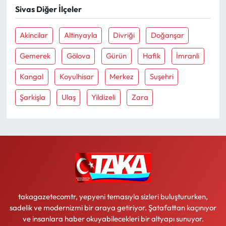
Sivas Diğer İlçeler
Akincilar
Altinyayla
Divriği
Doğanşar
Gemerek
Gölova
Gürün
Hafik
İmranli
Kangal
Koyulhisar
Merkez
Suşehri
Şarkişla
Ulaş
Yildizeli
Zara
takagazetecomtr, yepyeni temasıyla sizleri buluştururken,
sadelik ve modernizmi bir araya getiriyor. Şatafattan kaçınıyor
ve insanlara haber okuyabilecekleri bir altyapı sunuyor.