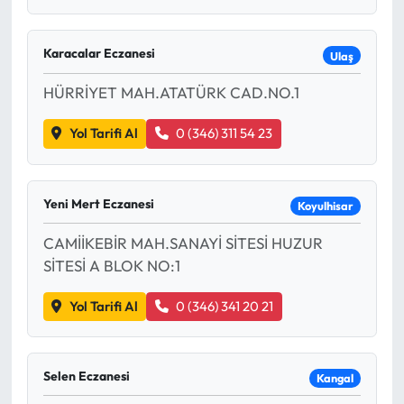
Karacalar Eczanesi
Ulaş
HÜRRİYET MAH.ATATÜRK CAD.NO.1
Yol Tarifi Al
0 (346) 311 54 23
Yeni Mert Eczanesi
Koyulhisar
CAMİİKEBİR MAH.SANAYİ SİTESİ HUZUR
SİTESİ A BLOK NO:1
Yol Tarifi Al
0 (346) 341 20 21
Selen Eczanesi
Kangal