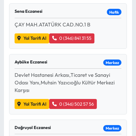
Mektup Galeri
Sena Eczanesi
Hafik
ÇAY MAH.ATATÜRK CAD.NO.1 B
Röportaj
Yol Tarifi Al
0 (346) 841 31 55
Manşet
Köşe Yazıları
Aybüke Eczanesi
Merkez
Karikatür Galeri
Devlet Hastanesi Arkası,Ticaret ve Sanayi
Odası Yanı,Muhsin Yazıcıoğlu Kültür Merkezi
BIK
Karşısı
ASTROLOJİ
Yol Tarifi Al
0 (346) 502 57 56
Spor Yazıları
Doğruyol Eczanesi
Merkez
Mektup Galeri