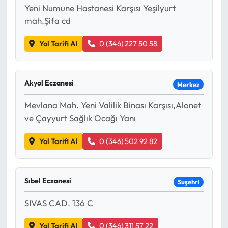
Yeni Numune Hastanesi Karşısı Yeşilyurt
mah.Şifa cd
Ekonomi
Yol Tarifi Al
0 (346) 227 50 58
Sağlık
Turizm
Akyol Eczanesi
Merkez
Teknoloji
Mevlana Mah. Yeni Valilik Binası Karşısı,Alonet
ve Çayyurt Sağlık Ocağı Yanı
Yol Tarifi Al
0 (346) 502 92 82
Sıbel Eczanesi
Suşehri
SIVAS CAD. 136 C
Yol Tarifi Al
0 (346) 311 57 22