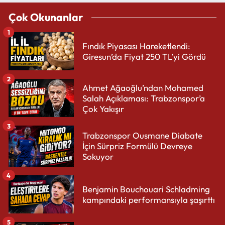
Çok Okunanlar
1
Fındık Piyasası Hareketlendi:
Giresun’da Fiyat 250 TL’yi Gördü
2
Ahmet Ağaoğlu’ndan Mohamed
Salah Açıklaması: Trabzonspor’a
Çok Yakışır
3
Trabzonspor Ousmane Diabate
İçin Sürpriz Formülü Devreye
Sokuyor
4
Benjamin Bouchouari Schladming
kampındaki performansıyla şaşırttı
5