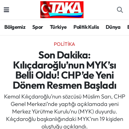
Bölgemiz
Trabzon Nöbetçi Eczaneler
Bölgemiz
Spor
Türkiye
Politik Kulis
Dünya
Spor
Trabzon Hava Durumu
POLITIKA
Türkiye
Trabzon Trafik Yoğunluk Haritası
Son Dakika:
Kılıçdaroğlu’nun MYK’sı
Kültür/Sanat
Süper Lig Puan Durumu ve Fikstür
Belli Oldu! CHP’de Yeni
Politika
Tüm Manşetler
Dönem Resmen Başladı
Politik Kulis
Son Dakika Haberleri
Kemal Kılıçdaroğlu’nun sözcüsü Müslim Sarı, CHP
Genel Merkezi’nde yaptığı açıklamada yeni
Dünya
Haber Arşivi
Merkez Yürütme Kurulu’nu (MYK) duyurdu.
Kılıçdaroğlu başkanlığındaki MYK’nın 19 kişiden
Magazin
oluştuğu açıklandı.