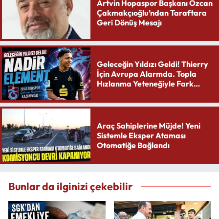
Artvin Hopaspor Başkanı Özcan
Çakmakçıoğlu’ndan Taraftara
Geri Dönüş Mesajı
Geleceğin Yıldızı Geldi! Thierry
İçin Avrupa Alarmda. Topla
Hızlanma Yeteneğiyle Fark
Yaratıyor
Araç Sahiplerine Müjde! Yeni
Sistemle Eksper Ataması
Otomatiğe Bağlandı
Bunlar da ilginizi çekebilir