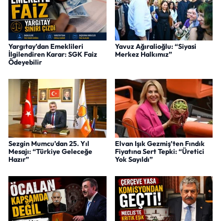
Yargıtay’dan Emeklileri
Yavuz Ağıralioğlu: “Siyasi
İlgilendiren Karar: SGK Faiz
Merkez Halkımız”
Ödeyebilir
Sezgin Mumcu’dan 25. Yıl
Elvan Işık Gezmiş’ten Fındık
Mesajı: “Türkiye Geleceğe
Fiyatına Sert Tepki: “Üretici
Hazır”
Yok Sayıldı”