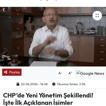
Mektup Galeri
Röportaj
Manşet
Köşe Yazıları
Karikatür Galeri
BIK
Paylaş
-
+
A
A
ASTROLOJİ
02.06.2026 - 16:48
Okunma Süresi: 2 Dk
Spor Yazıları
CHP’de Yeni Yönetim Şekillendi!
İşte İlk Açıklanan İsimler
Mektup Galeri