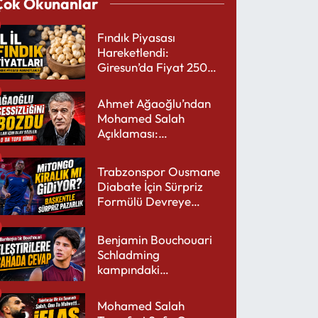
Çok Okunanlar
Fındık Piyasası
Hareketlendi:
Giresun’da Fiyat 250
TL’yi Gördü
Ahmet Ağaoğlu’ndan
Mohamed Salah
Açıklaması:
Trabzonspor’a Çok
Yakışır
Trabzonspor Ousmane
Diabate İçin Sürpriz
Formülü Devreye
Sokuyor
Benjamin Bouchouari
Schladming
kampındaki
performansıyla şaşırttı
Mohamed Salah