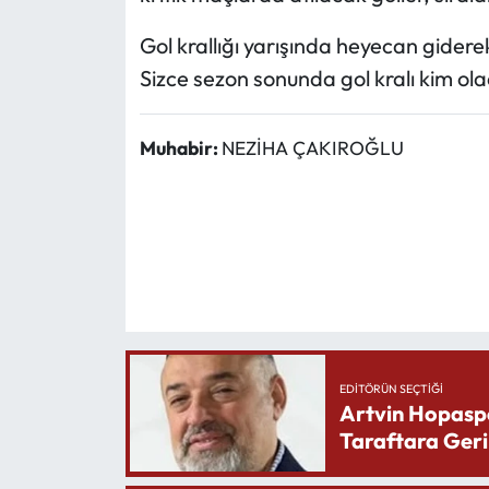
Gol krallığı yarışında heyecan gidere
Sizce sezon sonunda gol kralı kim olac
Muhabir:
NEZİHA ÇAKIROĞLU
EDITÖRÜN SEÇTIĞI
Artvin Hopasp
Taraftara Geri