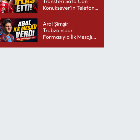
Transferi Safa Can
Konuksever’in Telefon
Şarjını Bitirdi
Aral Şimşir
Trabzonspor
Formasıyla İlk Mesajını
Udinese’ye Verdi