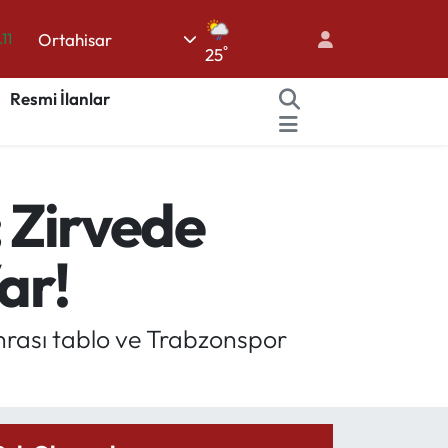
Ortahisar
18
°
25
32
Resmi İlanlar
38
03
14
; Zirvede
.11
ar!
onrası tablo ve Trabzonspor