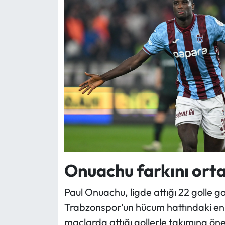
Onuachu farkını ort
Paul Onuachu, ligde attığı 22 golle gol
Trabzonspor’un hücum hattındaki en öne
maçlarda attığı gollerle takımına öne