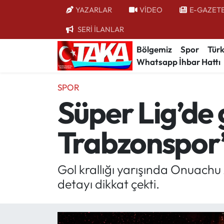
YAZARLAR
VİDEO
E-GAZET
SERİ İLANLAR
Bölgemiz
Trabzon Nöbetçi Eczaneler
Bölgemiz
Spor
Türk
Whatsapp İhbar Hattı
Spor
Trabzon Hava Durumu
SPOR
Türkiye
Trabzon Trafik Yoğunluk Haritası
Süper Lig’de g
Kültür/Sanat
Süper Lig Puan Durumu ve Fikstür
Trabzonspor’
Politika
Tüm Manşetler
Politik Kulis
Son Dakika Haberleri
Gol krallığı yarışında Onuachu 
detayı dikkat çekti.
Dünya
Haber Arşivi
Magazin