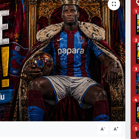
1
2
3
4
-
+
5
A
A