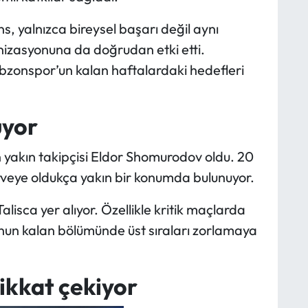
 yalnızca bireysel başarı değil aynı
zasyonuna da doğrudan etki etti.
zonspor’un kalan haftalardaki hedefleri
uyor
n yakın takipçisi Eldor Shomurodov oldu. 20
zirveye oldukça yakın bir konumda bulunuyor.
lisca yer alıyor. Özellikle kritik maçlarda
zonun kalan bölümünde üst sıraları zorlamaya
dikkat çekiyor