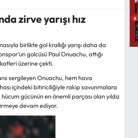
nda zirve yarışı hız
6
ıyla birlikte gol krallığı yarışı daha da
bzonspor’un golcüsü Paul Onuachu, attığı
katleri üzerine çekti.
mans sergileyen Onuachu, hem hava
ası içindeki bitiriciliğiyle rakip savunmalara
n hücum gücünün en önemli parçası olan yıldız
rdürmeye devam ediyor.