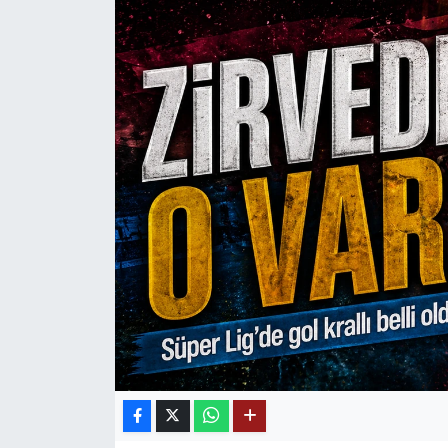
Mektup Galeri
Röportaj
Manşet
Köşe Yazıları
Karikatür Galeri
BIK
ASTROLOJİ
Spor Yazıları
Mektup Galeri