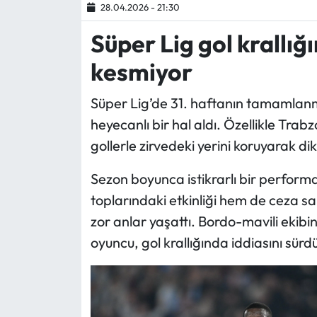
28.04.2026 - 21:30
Ekonomi
Süper Lig gol krallığı
kesmiyor
Sağlık
Süper Lig’de 31. haftanın tamamlanmas
Turizm
heyecanlı bir hal aldı. Özellikle Tra
Teknoloji
gollerle zirvedeki yerini koruyarak dik
Sezon boyunca istikrarlı bir perfor
toplarındaki etkinliği hem de ceza sah
zor anlar yaşattı. Bordo-mavili ekibi
oyuncu, gol krallığında iddiasını sü