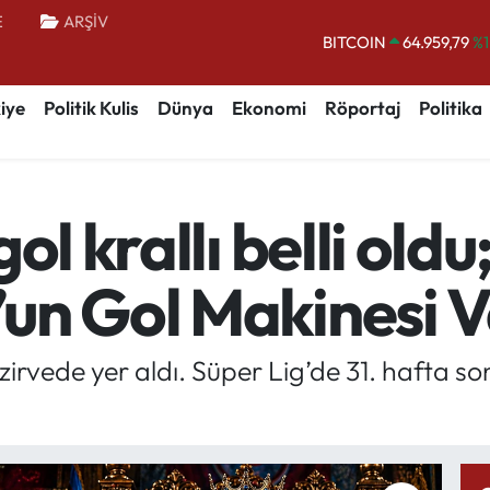
E
ARŞİV
DOLAR
47,7436
%0.
EURO
55,2510
%0.
iye
Politik Kulis
Dünya
Ekonomi
Röportaj
Politika
STERLİN
64,4811
%0.
GRAM ALTIN
6660.55
%0.
BİST100
13.779
%-
ol krallı belli oldu
BITCOIN
64.959,79
%1
un Gol Makinesi V
zirvede yer aldı. Süper Lig’de 31. hafta s