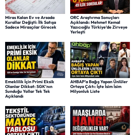
Miras Kalan Ev ve Arsada
ORC Araştırma Sonuçları
Kurallar Değişti: İlk Satışa
Açıklandı: Mehmet Kemal
Sadece Mirasçılar Girecek
Yazıcıoğlu Türkiye’de Zirveye
Yerleşti
Emeklilik İçin Primi Eksik
AHBAP’a Bağış Yapan Ünlüler
Olanlar Dikkat: SGK’nın
Ortaya Çıktı: İşte İsim İsim
Sunduğu Yollar Tek Tek
Milyonluk Liste
Açıklandı