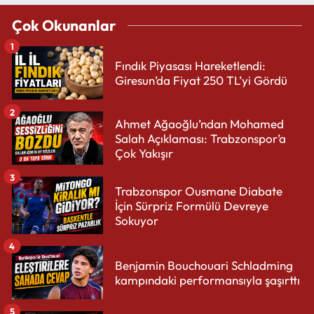
Çok Okunanlar
1
Fındık Piyasası Hareketlendi:
Giresun’da Fiyat 250 TL’yi Gördü
2
Ahmet Ağaoğlu’ndan Mohamed
Salah Açıklaması: Trabzonspor’a
Çok Yakışır
3
Trabzonspor Ousmane Diabate
İçin Sürpriz Formülü Devreye
Sokuyor
4
Benjamin Bouchouari Schladming
kampındaki performansıyla şaşırttı
5