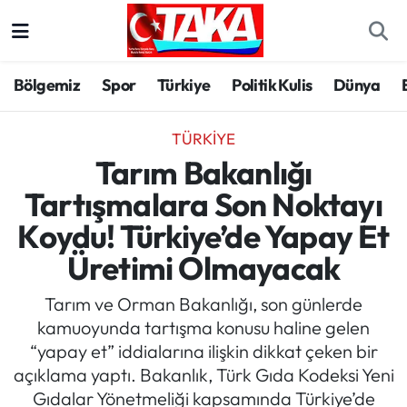
Bölgemiz
Trabzon Nöbetçi Eczaneler
Bölgemiz
Spor
Türkiye
Politik Kulis
Dünya
Spor
Trabzon Hava Durumu
TÜRKIYE
Türkiye
Trabzon Trafik Yoğunluk Haritası
Tarım Bakanlığı
Tartışmalara Son Noktayı
Kültür/Sanat
Süper Lig Puan Durumu ve Fikstür
Koydu! Türkiye’de Yapay Et
Politika
Tüm Manşetler
Üretimi Olmayacak
Politik Kulis
Son Dakika Haberleri
Tarım ve Orman Bakanlığı, son günlerde
kamuoyunda tartışma konusu haline gelen
Dünya
Haber Arşivi
“yapay et” iddialarına ilişkin dikkat çeken bir
açıklama yaptı. Bakanlık, Türk Gıda Kodeksi Yeni
Magazin
Gıdalar Yönetmeliği kapsamında Türkiye’de