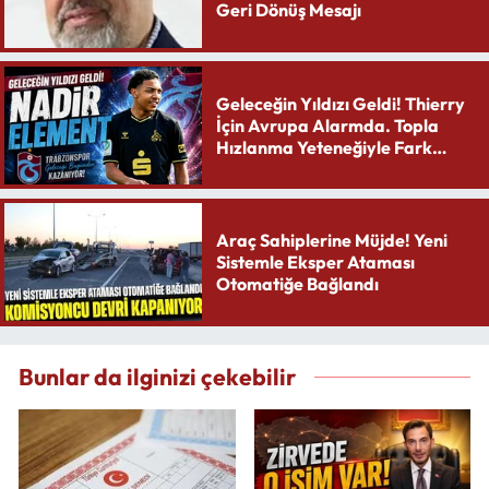
Geri Dönüş Mesajı
Geleceğin Yıldızı Geldi! Thierry
İçin Avrupa Alarmda. Topla
Hızlanma Yeteneğiyle Fark
Yaratıyor
Araç Sahiplerine Müjde! Yeni
Sistemle Eksper Ataması
Otomatiğe Bağlandı
Bunlar da ilginizi çekebilir