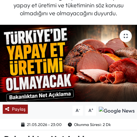
yapay et üretimi ve tüketiminin söz konusu
Mektup Galeri
olmadığını ve olmayacağını duyurdu.
Röportaj
Manşet
Köşe Yazıları
Karikatür Galeri
BIK
ASTROLOJİ
Paylaş
-
+
A
A
Spor Yazıları
21.05.2026 - 23:00
Okunma Süresi: 2 Dk
Mektup Galeri