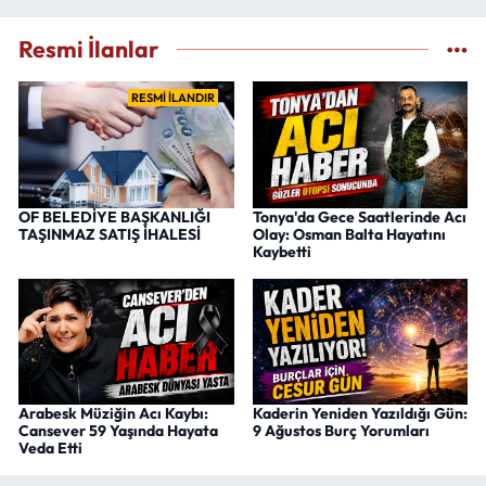
Resmi İlanlar
RESMİ İLANDIR
OF BELEDİYE BAŞKANLIĞI
Tonya'da Gece Saatlerinde Acı
TAŞINMAZ SATIŞ İHALESİ
Olay: Osman Balta Hayatını
Kaybetti
Arabesk Müziğin Acı Kaybı:
Kaderin Yeniden Yazıldığı Gün:
Cansever 59 Yaşında Hayata
9 Ağustos Burç Yorumları
Veda Etti