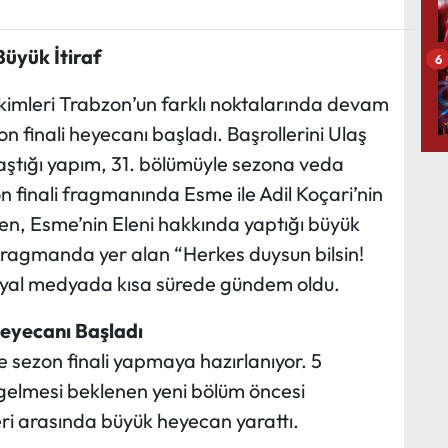
üyük İtiraf
6
kimleri Trabzon’un farklı noktalarında devam
 finali heyecanı başladı. Başrollerini Ulaş
aştığı yapım, 31. bölümüyle sezona veda
n finali fragmanında Esme ile Adil Koçari’nin
ken, Esme’nin Eleni hakkında yaptığı büyük
di. Fragmanda yer alan “Herkes duysun bilsin!
 sosyal medyada kısa sürede gündem oldu.
Heyecanı Başladı
e sezon finali yapmaya hazırlanıyor. 5
elmesi beklenen yeni bölüm öncesi
eri arasında büyük heyecan yarattı.