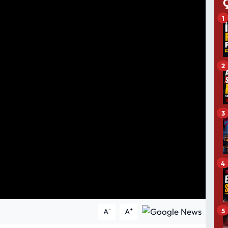
1
2
3
4
-
+
5
A
A