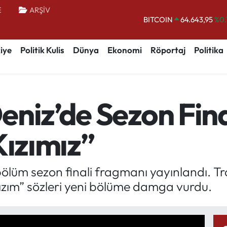
E
ARŞİV
BITCOIN
64.643,95
%0.
DOLAR
47,6006
%0.
EURO
55,0250
%0.
iye
Politik Kulis
Dünya
Ekonomi
Röportaj
Politika
STERLİN
64,2398
%0
GRAM ALTIN
6500.87
%0.
niz’de Sezon Fina
BİST100
13.799
%
Kızımız”
bölüm sezon finali fragmanı yayınlandı. Tr
kızım” sözleri yeni bölüme damga vurdu.