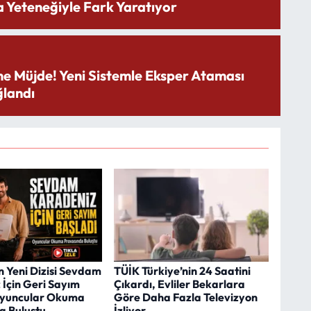
 Yeteneğiyle Fark Yaratıyor
ne Müjde! Yeni Sistemle Eksper Ataması
landı
n Yeni Dizisi Sevdam
TÜİK Türkiye’nin 24 Saatini
 İçin Geri Sayım
Çıkardı, Evliler Bekarlara
Oyuncular Okuma
Göre Daha Fazla Televizyon
a Buluştu
İzliyor