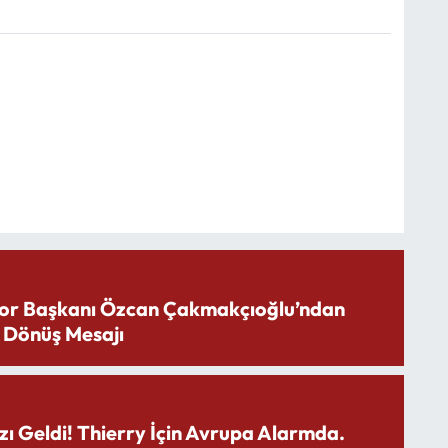
or Başkanı Özcan Çakmakçıoğlu’ndan
 Dönüş Mesajı
zı Geldi! Thierry İçin Avrupa Alarmda.