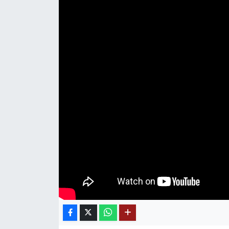
Mektup Galeri
Röportaj
Manşet
Köşe Yazıları
Karikatür Galeri
BIK
ASTROLOJİ
Spor Yazıları
Mektup Galeri