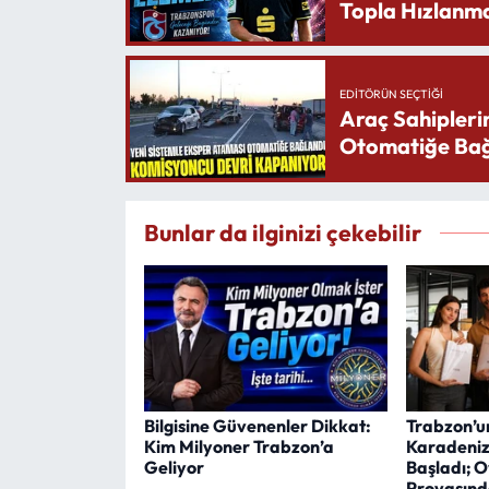
Topla Hızlanma
EDITÖRÜN SEÇTIĞI
Araç Sahipleri
Otomatiğe Bağ
Bunlar da ilginizi çekebilir
Bilgisine Güvenenler Dikkat:
Trabzon’u
Kim Milyoner Trabzon’a
Karadeniz
Geliyor
Başladı; 
Provasınd