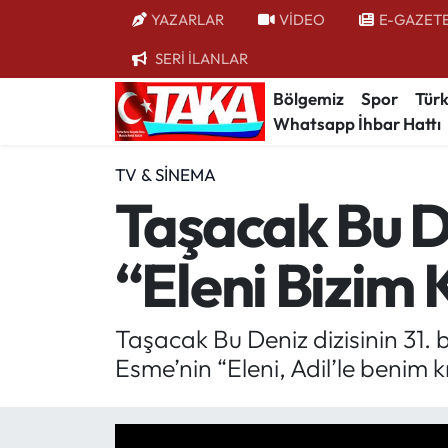
YAZARLAR
VİDEO
E-GAZET
SERİ İLANLAR
Bölgemiz
Trabzon Nöbetçi Eczaneler
Bölgemiz
Spor
Türk
Whatsapp İhbar Hattı
Spor
Trabzon Hava Durumu
TV & SINEMA
Türkiye
Trabzon Trafik Yoğunluk Haritası
Taşacak Bu De
Kültür/Sanat
Süper Lig Puan Durumu ve Fikstür
“Eleni Bizim 
Politika
Tüm Manşetler
Politik Kulis
Son Dakika Haberleri
Taşacak Bu Deniz dizisinin 31. 
Esme’nin “Eleni, Adil’le benim 
Dünya
Haber Arşivi
Magazin