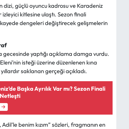
en dizi, güçlü oyuncu kadrosu ve Karadeniz
leyici kitlesine ulaştı. Sezon finali
kayede dengeleri değiştirecek gelişmelerin
raf
a gecesinde yaptığı açıklama damga vurdu.
, Eleni’nin isteği üzerine düzenlenen kına
yıllardır saklanan gerçeği açıkladı.
iz’de Başka Ayrılık Var mı? Sezon Finali
Netleşti
, Adil’le benim kızım” sözleri, fragmanın en