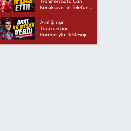
Transferi Safa Can
Konuksever’in Telefon
Şarjını Bitirdi
Aral Şimşir
Trabzonspor
Formasıyla İlk Mesajını
Udinese’ye Verdi