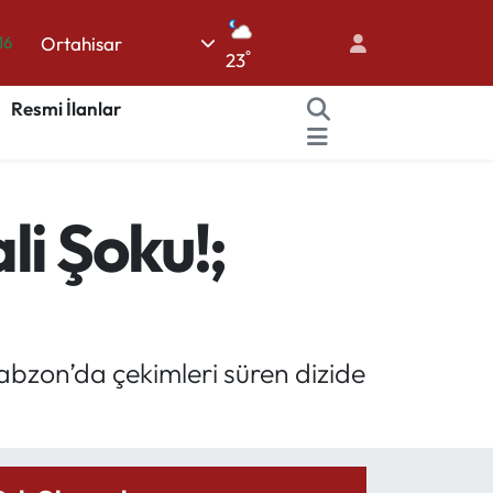
16
Ortahisar
°
23
06
02
Resmi İlanlar
.2
12
li Şoku!;
70
abzon’da çekimleri süren dizide