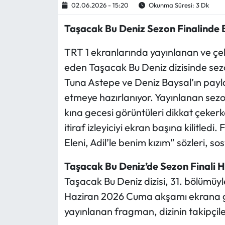
02.06.2026 - 15:20
Okunma Süresi: 3 Dk
Ekonomi
Taşacak Bu Deniz Sezon Finalinde B
Sağlık
TRT 1 ekranlarında yayınlanan ve çe
eden Taşacak Bu Deniz dizisinde sezon
Turizm
Tuna Astepe ve Deniz Baysal’ın payl
etmeye hazırlanıyor. Yayınlanan sezo
Teknoloji
kına gecesi görüntüleri dikkat çeker
itiraf izleyiciyi ekran başına kilitle
Eleni, Adil’le benim kızım” sözleri,
Taşacak Bu Deniz’de Sezon Finali 
Taşacak Bu Deniz dizisi, 31. bölümüyl
Haziran 2026 Cuma akşamı ekrana g
yayınlanan fragman, dizinin takipçil