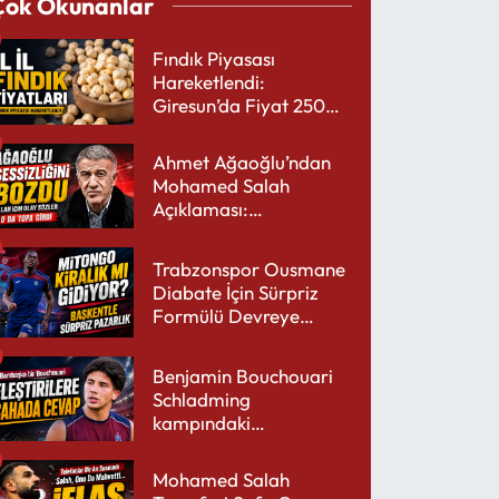
Çok Okunanlar
Fındık Piyasası
Hareketlendi:
Giresun’da Fiyat 250
TL’yi Gördü
Ahmet Ağaoğlu’ndan
Mohamed Salah
Açıklaması:
Trabzonspor’a Çok
Yakışır
Trabzonspor Ousmane
Diabate İçin Sürpriz
Formülü Devreye
Sokuyor
Benjamin Bouchouari
Schladming
kampındaki
performansıyla şaşırttı
Mohamed Salah