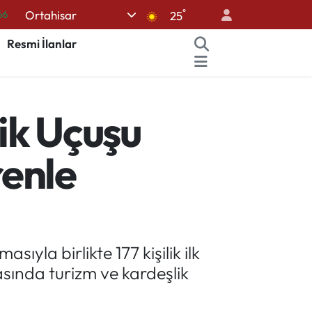
°
Ortahisar
05
25
18
Resmi İlanlar
22
39
ik Uçuşu
%0
66
renle
yla birlikte 177 kişilik ilk
arasında turizm ve kardeşlik