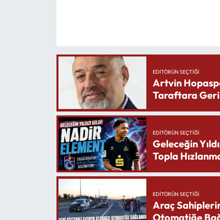
EDITÖRÜN SEÇTIĞI
Artvin Hopasp
Taraftara Geri
EDITÖRÜN SEÇTIĞI
Geleceğin Yıldı
Topla Hızlanma
EDITÖRÜN SEÇTIĞI
Araç Sahipleri
Otomatiğe Bağ