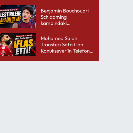
Sokuyor
Benjamin Bouchouari
Schladming
kampındaki
performansıyla şaşırttı
Mohamed Salah
Transferi Safa Can
Konuksever’in Telefon
Şarjını Bitirdi