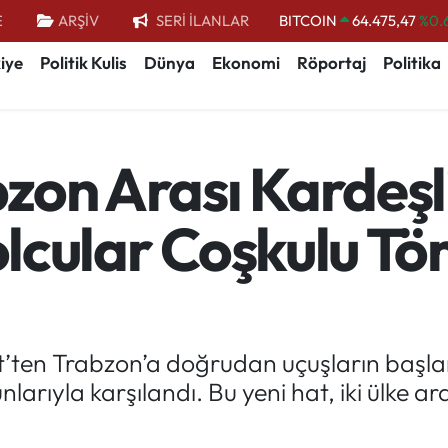
E
ARŞİV
SERİ İLANLAR
DOLAR
47,5971
%0.
EURO
55,1336
%0.
iye
Politik Kulis
Dünya
Ekonomi
Röportaj
Politika
STERLİN
64,2534
%0.
GRAM ALTIN
6518.23
%0.
zon Arası Kardeşl
BİST100
13.703
BITCOIN
64.475,47
%0.
Yolcular Coşkulu Tö
ten Trabzon’a doğrudan uçuşların başlaması
unlarıyla karşılandı. Bu yeni hat, iki ülke 