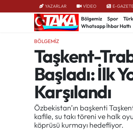
YAZARLAR
VİDEO
E-GAZET
Bölgemiz
Spor
Türk
Bölgemiz
Trabzon Nöbetçi Eczaneler
Whatsapp İhbar Hattı
Spor
Trabzon Hava Durumu
BÖLGEMIZ
Taşkent-Trab
Türkiye
Trabzon Trafik Yoğunluk Haritası
Başladı: İlk 
Kültür/Sanat
Süper Lig Puan Durumu ve Fikstür
Politika
Tüm Manşetler
Karşılandı
Politik Kulis
Son Dakika Haberleri
Özbekistan’ın başkenti Taşkent’
Dünya
Haber Arşivi
kafile, su takı töreni ve halk oy
köprüsü kurmayı hedefliyor.
Magazin