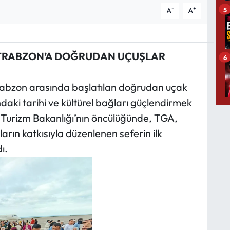
-
+
5
A
A
N TRABZON’A DOĞRUDAN UÇUŞLAR
6
Trabzon arasında başlatılan doğrudan uçak
ndaki tarihi ve kültürel bağları güçlendirmek
e Turizm Bakanlığı’nın öncülüğünde, TGA,
ların katkısıyla düzenlenen seferin ilk
ı.