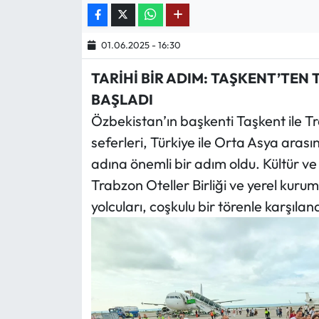
Ekonomi
01.06.2025 - 16:30
Sağlık
TARİHİ BİR ADIM: TAŞKENT’TE
BAŞLADI
Turizm
Özbekistan’ın başkenti Taşkent ile 
seferleri, Türkiye ile Orta Asya arası
Teknoloji
adına önemli bir adım oldu. Kültür v
Trabzon Oteller Birliği ve yerel kurum
yolcuları, coşkulu bir törenle karşıland