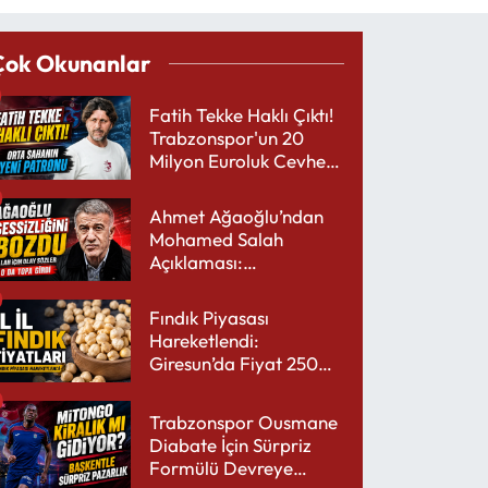
Çok Okunanlar
Fatih Tekke Haklı Çıktı!
Trabzonspor'un 20
Milyon Euroluk Cevheri
Parlıyor
Ahmet Ağaoğlu’ndan
Mohamed Salah
Açıklaması:
Trabzonspor’a Çok
Yakışır
Fındık Piyasası
Hareketlendi:
Giresun’da Fiyat 250
TL’yi Gördü
Trabzonspor Ousmane
Diabate İçin Sürpriz
Formülü Devreye