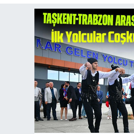
Mektup Galeri
Röportaj
Manşet
Köşe Yazıları
Karikatür Galeri
BIK
ASTROLOJİ
Spor Yazıları
Mektup Galeri