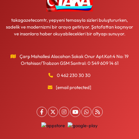
takagazetecomtr, yepyeni temasıyla sizleri buluştururken,
sadelik ve modernizmi bir araya getiriyor. Şatafattan kaçınıyor
ve insanlara haber okuyabilecekleri bir altyapı sunuyor.
Çarşı Mahallesi Alacahan Sokak Onur Apt.Kat:4 No: 19
Ortahisar/Trabzon GSM Santral: 0 549 609 14 61
0 462 230 30 30
[email protected]