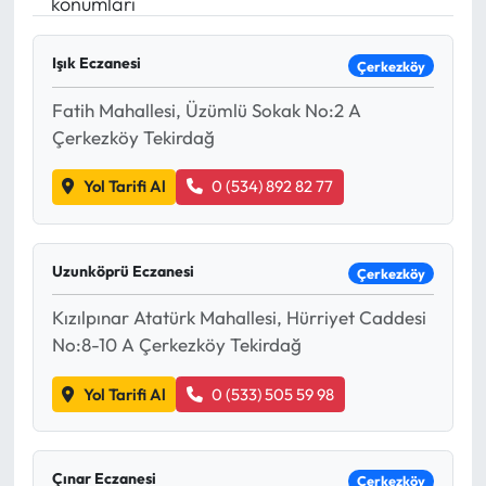
konumları
Mektup Galeri
Işık Eczanesi
Çerkezköy
Röportaj
Fatih Mahallesi, Üzümlü Sokak No:2 A
Çerkezköy Tekirdağ
Manşet
Yol Tarifi Al
0 (534) 892 82 77
Köşe Yazıları
Karikatür Galeri
Uzunköprü Eczanesi
Çerkezköy
BIK
Kızılpınar Atatürk Mahallesi, Hürriyet Caddesi
No:8-10 A Çerkezköy Tekirdağ
ASTROLOJİ
Yol Tarifi Al
0 (533) 505 59 98
Spor Yazıları
Çınar Eczanesi
Mektup Galeri
Çerkezköy