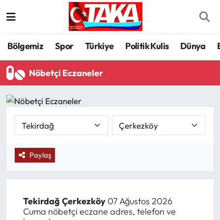
Bölgemiz
Trabzon Nöbetçi Eczaneler
Bölgemiz
Spor
Türkiye
Politik Kulis
Dünya
Spor
Trabzon Hava Durumu
Nöbetçi Eczaneler
Türkiye
Trabzon Trafik Yoğunluk Haritası
Kültür/Sanat
Süper Lig Puan Durumu ve Fikstür
Politika
Tüm Manşetler
Paylaş
Politik Kulis
Son Dakika Haberleri
Dünya
Haber Arşivi
Tekirdağ
Çerkezköy
07 Ağustos 2026
Cuma nöbetçi eczane adres, telefon ve
Magazin