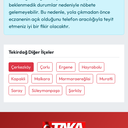
beklenmedik durumlar nedeniyle nöbete
gelemeyebilir. Bu nedenle, yola çıkmadan önce
eczanenin açık olduğunu telefon aracılığıyla teyit
etmeniz iyi bir fikir olacaktır.
Tekirdağ Diğer İlçeler
Çerkezköy
Çorlu
Ergene
Hayrabolu
Kapakli
Malkara
Marmaraereğlisi
Muratli
Saray
Süleymanpaşa
Şarköy