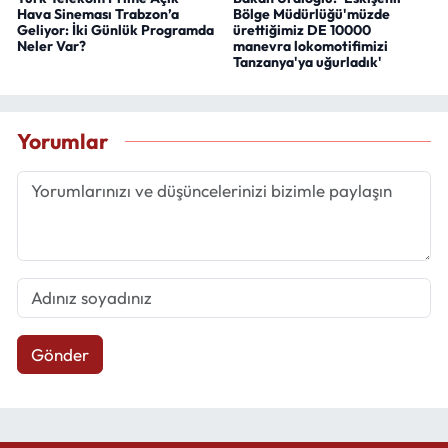
Hava Sineması Trabzon’a
Bölge Müdürlüğü'müzde
Geliyor: İki Günlük Programda
ürettiğimiz DE 10000
Neler Var?
manevra lokomotifimizi
Tanzanya'ya uğurladık'
Yorumlar
Gönder