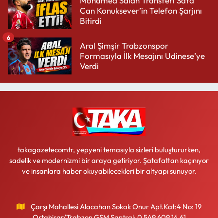
Mohamed Salah Transferi Safa
Can Konuksever’in Telefon Şarjını
Bitirdi
6
Aral Şimşir Trabzonspor
Formasıyla İlk Mesajını Udinese’ye
Verdi
takagazetecomtr, yepyeni temasıyla sizleri buluştururken,
sadelik ve modernizmi bir araya getiriyor. Şatafattan kaçınıyor
ve insanlara haber okuyabilecekleri bir altyapı sunuyor.
Çarşı Mahallesi Alacahan Sokak Onur Apt.Kat:4 No: 19
Ortahisar/Trabzon GSM Santral: 0 549 609 14 61