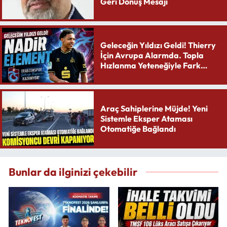
Geri Dönüş Mesajı
Geleceğin Yıldızı Geldi! Thierry
İçin Avrupa Alarmda. Topla
Hızlanma Yeteneğiyle Fark
Yaratıyor
Araç Sahiplerine Müjde! Yeni
Sistemle Eksper Ataması
Otomatiğe Bağlandı
Bunlar da ilginizi çekebilir