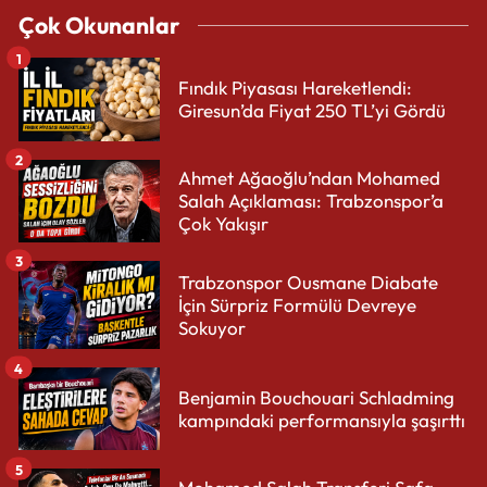
Çok Okunanlar
1
Fındık Piyasası Hareketlendi:
Giresun’da Fiyat 250 TL’yi Gördü
2
Ahmet Ağaoğlu’ndan Mohamed
Salah Açıklaması: Trabzonspor’a
Çok Yakışır
3
Trabzonspor Ousmane Diabate
İçin Sürpriz Formülü Devreye
Sokuyor
4
Benjamin Bouchouari Schladming
kampındaki performansıyla şaşırttı
5