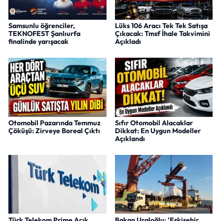
Samsunlu öğrenciler,
Lüks 106 Aracı Tek Tek Satışa
TEKNOFEST Şanlıurfa
Çıkacak: Tmsf İhale Takvimini
finalinde yarışacak
Açıkladı
Otomobil Pazarında Temmuz
Sıfır Otomobil Alacaklar
Çöküşü: Zirveye Boreal Çıktı
Dikkat: En Uygun Modeller
Açıklandı
Türk Telekom Prime Açık
Bakan Uraloğlu: 'Eskişehir