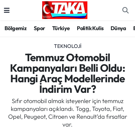
Bölgemiz
Trabzon Nöbetçi Eczaneler
Bölgemiz
Spor
Türkiye
Politik Kulis
Dünya
Spor
Trabzon Hava Durumu
TEKNOLOJI
Türkiye
Trabzon Trafik Yoğunluk Haritası
Temmuz Otomobil
Kampanyaları Belli Oldu:
Kültür/Sanat
Süper Lig Puan Durumu ve Fikstür
Hangi Araç Modellerinde
Politika
Tüm Manşetler
İndirim Var?
Politik Kulis
Son Dakika Haberleri
Sıfır otomobil almak isteyenler için temmuz
kampanyaları açıklandı. Togg, Toyota, Fiat,
Dünya
Haber Arşivi
Opel, Peugeot, Citroen ve Renault’da fırsatlar
var.
Magazin