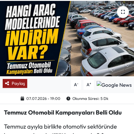
Mektup Galeri
Röportaj
Manşet
Köşe Yazıları
Karikatür Galeri
Paylaş
-
+
A
A
BIK
07.07.2026 - 19:00
Okunma Süresi: 5 Dk
ASTROLOJİ
Temmuz Otomobil Kampanyaları Belli Oldu
Spor Yazıları
Temmuz ayıyla birlikte otomotiv sektöründe
Mektup Galeri