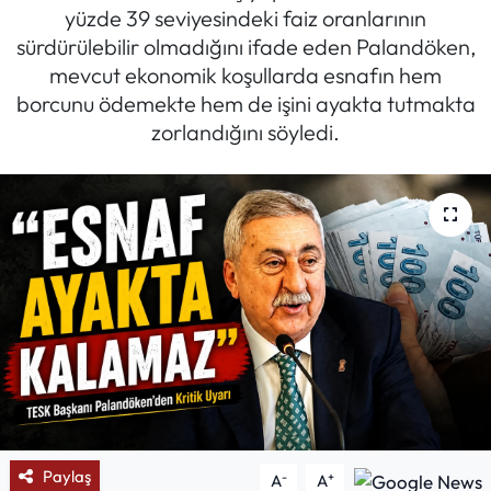
yüzde 39 seviyesindeki faiz oranlarının
Mektup Galeri
sürdürülebilir olmadığını ifade eden Palandöken,
mevcut ekonomik koşullarda esnafın hem
Röportaj
borcunu ödemekte hem de işini ayakta tutmakta
zorlandığını söyledi.
Manşet
Köşe Yazıları
Karikatür Galeri
BIK
ASTROLOJİ
Spor Yazıları
Paylaş
-
+
A
A
Mektup Galeri