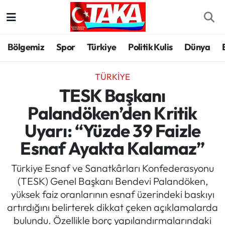
Bölgemiz
Trabzon Nöbetçi Eczaneler
Bölgemiz
Spor
Türkiye
Politik Kulis
Dünya
Spor
Trabzon Hava Durumu
TÜRKIYE
Türkiye
Trabzon Trafik Yoğunluk Haritası
TESK Başkanı
Palandöken’den Kritik
Kültür/Sanat
Süper Lig Puan Durumu ve Fikstür
Uyarı: “Yüzde 39 Faizle
Politika
Tüm Manşetler
Esnaf Ayakta Kalamaz”
Politik Kulis
Son Dakika Haberleri
Türkiye Esnaf ve Sanatkârları Konfederasyonu
(TESK) Genel Başkanı Bendevi Palandöken,
Dünya
Haber Arşivi
yüksek faiz oranlarının esnaf üzerindeki baskıyı
artırdığını belirterek dikkat çeken açıklamalarda
Magazin
bulundu. Özellikle borç yapılandırmalarındaki