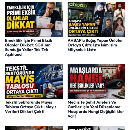
Emeklilik İçin Primi Eksik
AHBAP’a Bağış Yapan Ünlüler
Olanlar Dikkat: SGK’nın
Ortaya Çıktı: İşte İsim İsim
Sunduğu Yollar Tek Tek
Milyonluk Liste
Açıklandı
Tekstil Sektöründe Mayıs
Meclis'te Şehit Aileleri Ve
Tablosu Ortaya Çıktı; Mayıs
Gaziler İçin Yeni Düzenleme:
Verileri Dikkat Çekti
Maaşlarda Hangi Değişiklikler
Var?