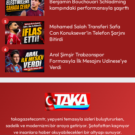
Benjamin Bouchouari Schladming
kampındaki performansıyla şaşırttı
5
Mohamed Salah Transferi Safa
Can Konuksever’in Telefon Şarjını
Bitirdi
6
Aral Şimşir Trabzonspor
Formasıyla İlk Mesajını Udinese’ye
Verdi
takagazetecomtr, yepyeni temasıyla sizleri buluştururken,
sadelik ve modernizmi bir araya getiriyor. Şatafattan kaçınıyor
ve insanlara haber okuyabilecekleri bir altyapı sunuyor.