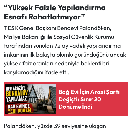
“Yüksek Faizle Yapılandırma
Esnafı Rahatlatmıyor”
TESK Genel Başkanı Bendevi Palandöken,
Maliye Bakanlığı ile Sosyal Güvenlik Kurumu
tarafından sunulan 72 ay vadeli yapılandırma
imkanının ilk bakışta olumlu göründüğünü ancak
yüksek faiz oranları nedeniyle beklentileri
karşılamadığını ifade etti.
Bağ Evi İçin Arazi Şartı
Değişti: Sınır 20
Dönüme İndi
Palandöken, yüzde 39 seviyesine ulaşan