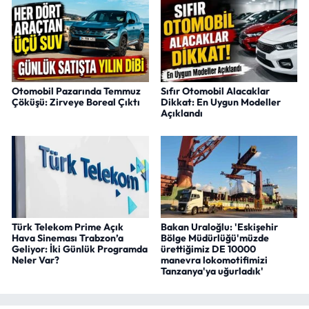
Otomobil Pazarında Temmuz
Sıfır Otomobil Alacaklar
Çöküşü: Zirveye Boreal Çıktı
Dikkat: En Uygun Modeller
Açıklandı
Türk Telekom Prime Açık
Bakan Uraloğlu: 'Eskişehir
Hava Sineması Trabzon’a
Bölge Müdürlüğü'müzde
Geliyor: İki Günlük Programda
ürettiğimiz DE 10000
Neler Var?
manevra lokomotifimizi
Tanzanya'ya uğurladık'