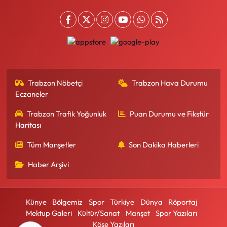
Trabzon Nöbetçi
Trabzon Hava Durumu
Eczaneler
Trabzon Trafik Yoğunluk
Puan Durumu ve Fikstür
Haritası
Tüm Manşetler
Son Dakika Haberleri
Haber Arşivi
Künye
Bölgemiz
Spor
Türkiye
Dünya
Röportaj
Mektup Galeri
Kültür/Sanat
Manşet
Spor Yazıları
Köşe Yazıları