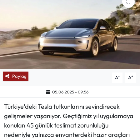
Mektup Galeri
Röportaj
Manşet
Köşe Yazıları
Karikatür Galeri
Paylaş
-
+
A
A
BIK
05.06.2025 - 09:56
Türkiye'deki Tesla tutkunlarını sevindirecek
ASTROLOJİ
gelişmeler yaşanıyor. Geçtiğimiz yıl uygulamaya
Spor Yazıları
konulan 45 günlük teslimat zorunluluğu
nedeniyle yalnızca envanterdeki hazır araçları
Mektup Galeri