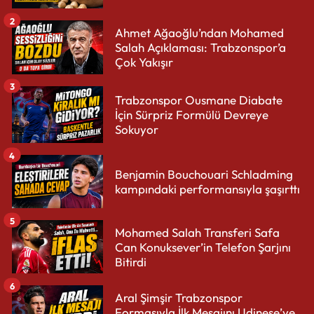
2
Ahmet Ağaoğlu’ndan Mohamed
Salah Açıklaması: Trabzonspor’a
Çok Yakışır
3
Trabzonspor Ousmane Diabate
İçin Sürpriz Formülü Devreye
Sokuyor
4
Benjamin Bouchouari Schladming
kampındaki performansıyla şaşırttı
5
Mohamed Salah Transferi Safa
Can Konuksever’in Telefon Şarjını
Bitirdi
6
Aral Şimşir Trabzonspor
Formasıyla İlk Mesajını Udinese’ye