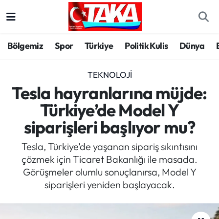
Bölgemiz
Trabzon Nöbetçi Eczaneler
Bölgemiz
Spor
Türkiye
Politik Kulis
Dünya
Spor
Trabzon Hava Durumu
TEKNOLOJI
Türkiye
Trabzon Trafik Yoğunluk Haritası
Tesla hayranlarına müjde:
Türkiye’de Model Y
Kültür/Sanat
Süper Lig Puan Durumu ve Fikstür
siparişleri başlıyor mu?
Politika
Tüm Manşetler
Tesla, Türkiye’de yaşanan sipariş sıkıntısını
çözmek için Ticaret Bakanlığı ile masada.
Politik Kulis
Son Dakika Haberleri
Görüşmeler olumlu sonuçlanırsa, Model Y
siparişleri yeniden başlayacak.
Dünya
Haber Arşivi
Magazin