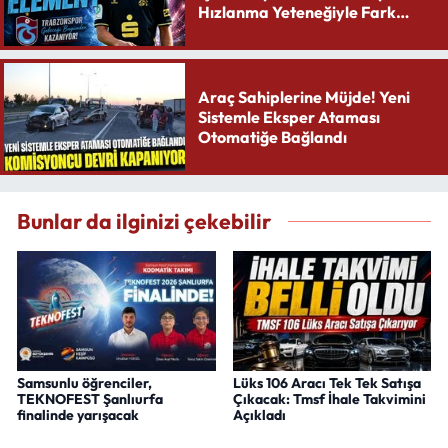
Hızlanma Yeteneğiyle Fark
Yaratıyor
Araç Sahiplerine Müjde! Yeni
Sistemle Eksper Ataması
Otomatiğe Bağlandı
Bunlar da ilginizi çekebilir
Samsunlu öğrenciler,
Lüks 106 Aracı Tek Tek Satışa
TEKNOFEST Şanlıurfa
Çıkacak: Tmsf İhale Takvimini
finalinde yarışacak
Açıkladı