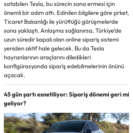
satabilen Tesla, bu sürecin sona ermesi için
önemli bir adım attı. Edinilen bilgilere göre şirket,
Ekonomi
Ticaret Bakanlığı ile yürüttüğü görüşmelerde
Sağlık
sona yaklaştı. Anlaşma sağlanırsa, Türkiye’de
uzun süredir kapalı olan online sipariş sistemi
Turizm
yeniden aktif hale gelecek. Bu da Tesla
hayranlarının araçlarını diledikleri
Teknoloji
konfigürasyonda sipariş edebilmelerinin önünü
açacak.
45 gün şartı esnetiliyor: Sipariş dönemi geri mi
geliyor?