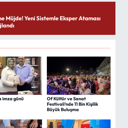
ne Müjde! Yeni Sistemle Eksper Ataması
landı
 imza günü
Of Kültür ve Sanat
Festivali’nde 11 Bin Kişilik
Büyük Buluşma