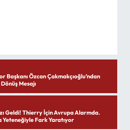
or Başkanı Özcan Çakmakçıoğlu’ndan
 Dönüş Mesajı
zı Geldi! Thierry İçin Avrupa Alarmda.
 Yeteneğiyle Fark Yaratıyor