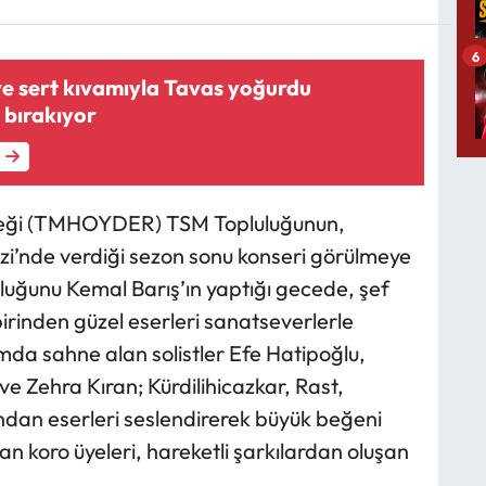
6
ve sert kıvamıyla Tavas yoğurdu
 bırakıyor
neği (TMHOYDER) TSM Topluluğunun,
’nde verdiği sezon sonu konseri görülmeye
uluğunu Kemal Barış’ın yaptığı gecede, şef
birinden güzel eserleri sanatseverlerle
mda sahne alan solistler Efe Hatipoğlu,
 Zehra Kıran; Kürdilihicazkar, Rast,
dan eserleri seslendirerek büyük beğeni
an koro üyeleri, hareketli şarkılardan oluşan