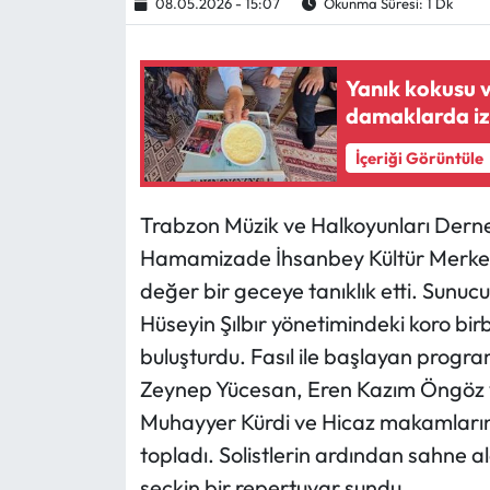
08.05.2026 - 15:07
Okunma Süresi: 1 Dk
Ekonomi
Yanık kokusu 
Sağlık
damaklarda iz
İçeriği Görüntüle
Turizm
Teknoloji
Trabzon Müzik ve Halkoyunları Der
Hamamizade İhsanbey Kültür Merkezi
değer bir geceye tanıklık etti. Sunuc
Hüseyin Şılbır yönetimindeki koro bir
buluşturdu. Fasıl ile başlayan progra
Zeynep Yücesan, Eren Kazım Öngöz ve
Muhayyer Kürdi ve Hicaz makamların
topladı. Solistlerin ardından sahne al
seçkin bir repertuvar sundu.