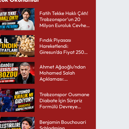
Fatih Tekke Haklı Çıktı!
Trabzonspor'un 20
Milyon Euroluk Cevheri
Parlıyor
Fındık Piyasası
Hareketlendi:
Giresun’da Fiyat 250
TL’yi Gördü
Ahmet Ağaoğlu’ndan
Mohamed Salah
Açıklaması:
Trabzonspor’a Çok
Yakışır
Trabzonspor Ousmane
Diabate İçin Sürpriz
Formülü Devreye
Sokuyor
Benjamin Bouchouari
Schladming