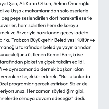
dayet Şen, Ali Kaan Otkun, Selma Ömeroğlu
rdi ve Uşşak makamlarından solo eserlerle
, peş peşe seslendirilen dört hareketli eserle
verler, hem solistleri hem de koroyu
emek ve özveriyle hazırlanan geceyi adeta
ılbır’a, Trabzon Büyükşehir Belediyesi Kültür ve
anoğlu tarafından belediye yayınlarından
 sunuculuğunu üstlenen Kemal Barış’a ise
rafından plaket ve çiçek takdim edildi.
i ve aynı zamanda dernek başkanı olan
ek verenlere teşekkür ederek, “Bu salonlarda
üzel programlar gerçekleştiriyor. Sizler de
 veriyorsunuz. Her zaman söylediğim gibi,
sahnelerde olmaya devam edeceğiz” dedi.