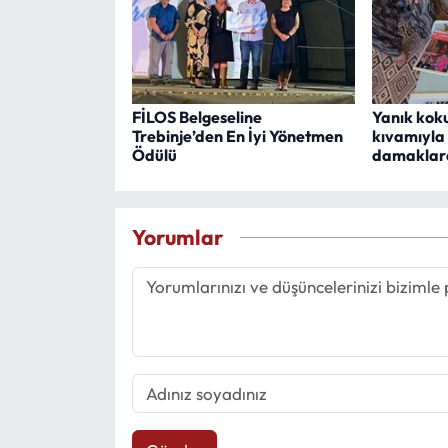
FİLOS Belgeseline
Yanık koku
Trebinje’den En İyi Yönetmen
kıvamıyla
Ödülü
damaklard
Yorumlar