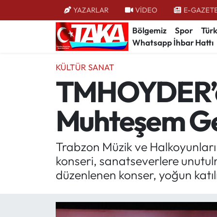
YAZARLAR
VİDEO
E-GAZET
Bölgemiz
Spor
Türk
Bölgemiz
Trabzon Nöbetçi Eczaneler
Whatsapp İhbar Hattı
Spor
Trabzon Hava Durumu
KÜLTÜR SANAT
TMHOYDER’de
Türkiye
Trabzon Trafik Yoğunluk Haritası
Muhteşem G
Kültür/Sanat
Süper Lig Puan Durumu ve Fikstür
Politika
Tüm Manşetler
Trabzon Müzik ve Halkoyunlar
konseri, sanatseverlere unutu
Politik Kulis
Son Dakika Haberleri
düzenlenen konser, yoğun katıl
Dünya
Haber Arşivi
Magazin