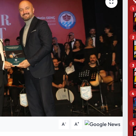
1
2
3
4
-
+
5
A
A