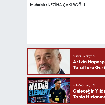
Muhabir:
NEZİHA ÇAKIROĞLU
EDITÖRÜN SEÇTIĞI
Artvin Hopasp
Taraftara Geri
EDITÖRÜN SEÇTIĞI
Geleceğin Yıldı
Topla Hızlanma