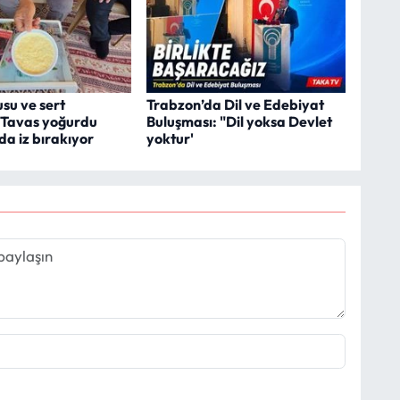
su ve sert
Trabzon’da Dil ve Edebiyat
 Tavas yoğurdu
Buluşması: "Dil yoksa Devlet
a iz bırakıyor
yoktur'