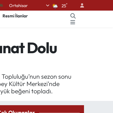
°
Ortahisar
06
25
02
Resmi İlanlar
.2
32
nat Dolu
48
16
 Topluluğu’nun sezon sonu
ey Kültür Merkezi’nde
yük beğeni topladı.
Çok Okunanlar