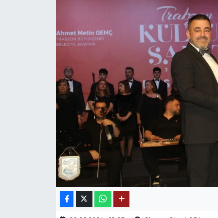
Mektup Galeri
Röportaj
Manşet
Köşe Yazıları
Karikatür Galeri
BIK
ASTROLOJİ
Spor Yazıları
Mektup Galeri