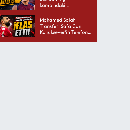
kampındaki
performansıyla şaşırttı
Mohamed Salah
Transferi Safa Can
Konuksever’in Telefon
Şarjını Bitirdi