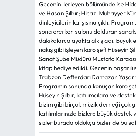
Gecenin ilerleyen bölümünde ise Hi
ve Hasan Şılbır; Hicaz, Muhayyer Kü
dinleyicilerin karşısına çıktı. Program
sona ererken salonu dolduran sanatse
dakikalarca ayakta alkışladı. Büyük 
nakış gibi işleyen koro şefi Hüseyin Ş
Sanat Şube Müdürü Mustafa Karaosm
kitap hediye edildi. Gecenin başarılı
Trabzon Defterdarı Ramazan Yaşar ta
Programın sonunda konuşan koro şef
Hüseyin Şılbır, katılımcılara ve dest
bizim gibi birçok müzik derneği çok g
katılımlarınızla bizlere büyük destek
sizler burada oldukça bizler de bu 