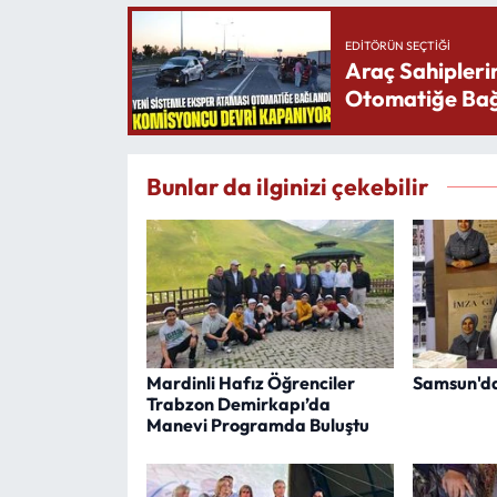
EDITÖRÜN SEÇTIĞI
Araç Sahipleri
Otomatiğe Bağ
Bunlar da ilginizi çekebilir
Mardinli Hafız Öğrenciler
Samsun'da
Trabzon Demirkapı’da
Manevi Programda Buluştu