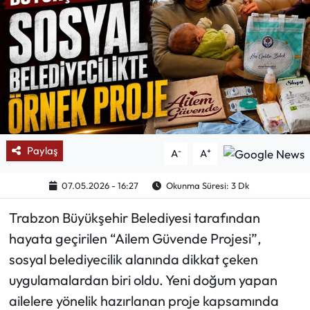
Mektup Galeri
Röportaj
Manşet
Köşe Yazıları
Paylaş
-
+
A
A
Karikatür Galeri
07.05.2026 - 16:27
Okunma Süresi: 3 Dk
BIK
Trabzon Büyükşehir Belediyesi tarafından
ASTROLOJİ
hayata geçirilen “Ailem Güvende Projesi”,
sosyal belediyecilik alanında dikkat çeken
Spor Yazıları
uygulamalardan biri oldu. Yeni doğum yapan
ailelere yönelik hazırlanan proje kapsamında
Mektup Galeri