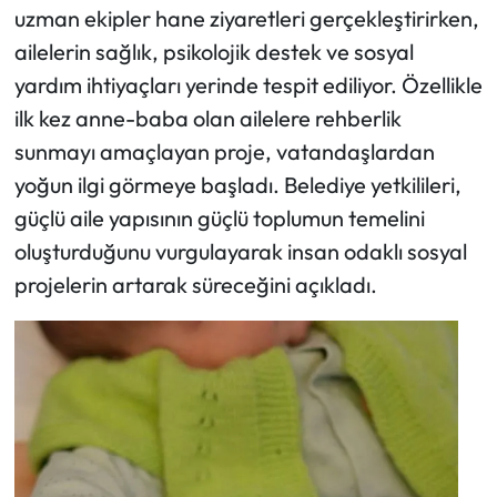
uzman ekipler hane ziyaretleri gerçekleştirirken,
ailelerin sağlık, psikolojik destek ve sosyal
Ekonomi
yardım ihtiyaçları yerinde tespit ediliyor. Özellikle
Sağlık
ilk kez anne-baba olan ailelere rehberlik
sunmayı amaçlayan proje, vatandaşlardan
Turizm
yoğun ilgi görmeye başladı. Belediye yetkilileri,
güçlü aile yapısının güçlü toplumun temelini
Teknoloji
oluşturduğunu vurgulayarak insan odaklı sosyal
projelerin artarak süreceğini açıkladı.