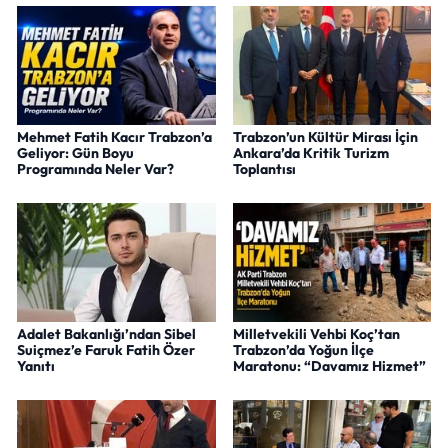
Mehmet Fatih Kacır Trabzon’a
Trabzon’un Kültür Mirası İçin
Geliyor: Gün Boyu
Ankara’da Kritik Turizm
Programında Neler Var?
Toplantısı
Adalet Bakanlığı’ndan Sibel
Milletvekili Vehbi Koç’tan
Suiçmez’e Faruk Fatih Özer
Trabzon’da Yoğun İlçe
Yanıtı
Maratonu: “Davamız Hizmet”