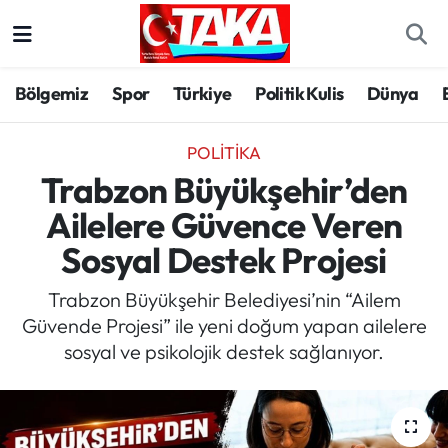
Bölgemiz
Trabzon Nöbetçi Eczaneler
Bölgemiz
Spor
Türkiye
Politik Kulis
Dünya
Spor
Trabzon Hava Durumu
POLITIKA
Türkiye
Trabzon Trafik Yoğunluk Haritası
Trabzon Büyükşehir’den
Ailelere Güvence Veren
Kültür/Sanat
Süper Lig Puan Durumu ve Fikstür
Sosyal Destek Projesi
Politika
Tüm Manşetler
Trabzon Büyükşehir Belediyesi’nin “Ailem
Güvende Projesi” ile yeni doğum yapan ailelere
Politik Kulis
Son Dakika Haberleri
sosyal ve psikolojik destek sağlanıyor.
Dünya
Haber Arşivi
Magazin