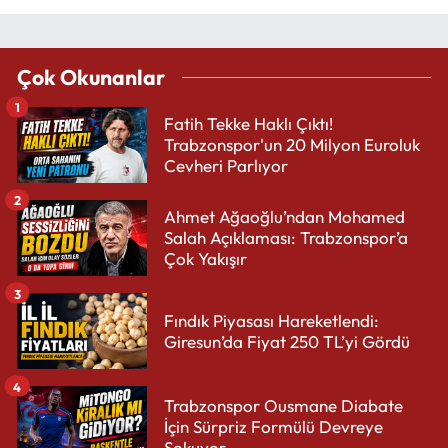
Çok Okunanlar
1
Fatih Tekke Haklı Çıktı!
Trabzonspor'un 20 Milyon Euroluk
Cevheri Parlıyor
2
Ahmet Ağaoğlu’ndan Mohamed
Salah Açıklaması: Trabzonspor’a
Çok Yakışır
3
Fındık Piyasası Hareketlendi:
Giresun’da Fiyat 250 TL’yi Gördü
4
Trabzonspor Ousmane Diabate
İçin Sürpriz Formülü Devreye
Sokuyor