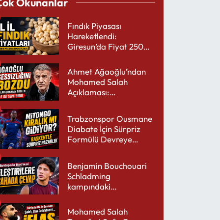
Çok Okunanlar
Fındık Piyasası
Hareketlendi:
Giresun’da Fiyat 250
TL’yi Gördü
Ahmet Ağaoğlu’ndan
Mohamed Salah
Açıklaması:
Trabzonspor’a Çok
Yakışır
Trabzonspor Ousmane
Diabate İçin Sürpriz
Formülü Devreye
Sokuyor
Benjamin Bouchouari
Schladming
kampındaki
performansıyla şaşırttı
Mohamed Salah