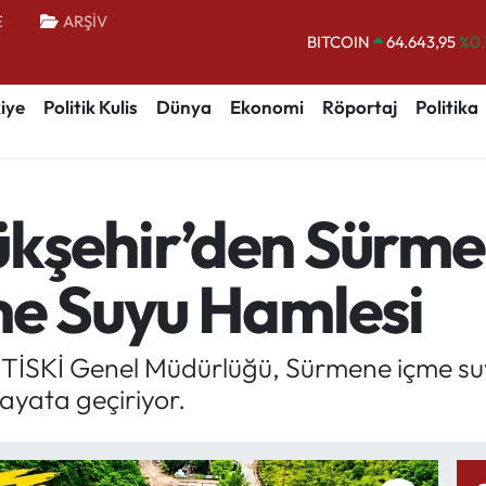
E
ARŞİV
DOLAR
47,6006
%0.
EURO
55,0250
%0.
iye
Politik Kulis
Dünya
Ekonomi
Röportaj
Politika
STERLİN
64,2398
%0
GRAM ALTIN
6500.87
%0.
BİST100
13.799
%
kşehir’den Sürmen
BITCOIN
64.643,95
%0.
me Suyu Hamlesi
 TİSKİ Genel Müdürlüğü, Sürmene içme suy
hayata geçiriyor.