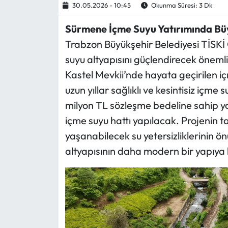
30.05.2026 - 10:45
Okunma Süresi: 3 Dk
Ekonomi
Sürmene İçme Suyu Yatırımında B
Trabzon Büyükşehir Belediyesi TİSKİ
Sağlık
suyu altyapısını güçlendirecek öneml
Kastel Mevkii’nde hayata geçirilen içm
Turizm
uzun yıllar sağlıklı ve kesintisiz içme
Teknoloji
milyon TL sözleşme bedeline sahip y
içme suyu hattı yapılacak. Projenin 
yaşanabilecek su yetersizliklerinin 
altyapısının daha modern bir yapıya