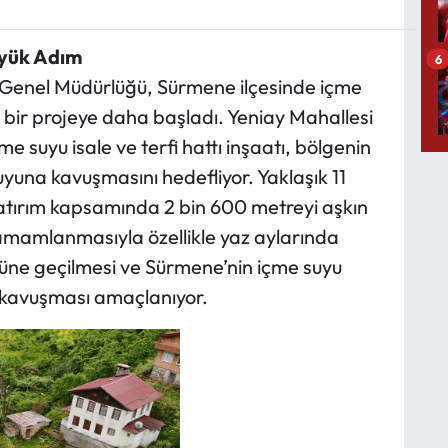
üyük Adım
6
 Genel Müdürlüğü, Sürmene ilçesinde içme
i bir projeye daha başladı. Yeniay Mahallesi
e suyu isale ve terfi hattı inşaatı, bölgenin
 suyuna kavuşmasını hedefliyor. Yaklaşık 11
atırım kapsamında 2 bin 600 metreyi aşkın
tamamlanmasıyla özellikle yaz aylarında
önüne geçilmesi ve Sürmene’nin içme suyu
 kavuşması amaçlanıyor.