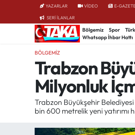
YAZARLAR
VİDEO
E-GAZET
SERİ İLANLAR
Bölgemiz
Trabzon Nöbetçi Eczaneler
Bölgemiz
Spor
Türk
Whatsapp İhbar Hattı
Spor
Trabzon Hava Durumu
BÖLGEMIZ
Türkiye
Trabzon Trafik Yoğunluk Haritası
Trabzon Büyü
Kültür/Sanat
Süper Lig Puan Durumu ve Fikstür
Milyonluk İç
Politika
Tüm Manşetler
Politik Kulis
Son Dakika Haberleri
Trabzon Büyükşehir Belediyesi
bin 600 metrelik yeni yatırımı 
Dünya
Haber Arşivi
Magazin