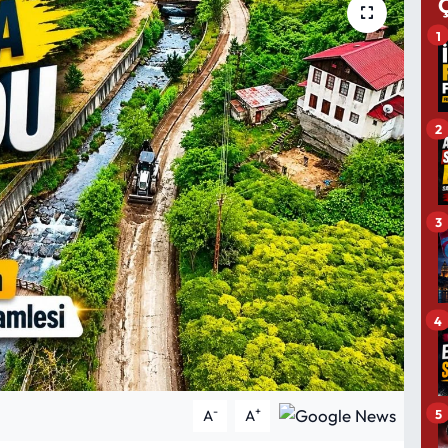
1
2
3
4
-
+
5
A
A