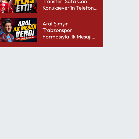
Transferi Safa Can
Konuksever’in Telefon
Şarjını Bitirdi
Aral Şimşir
Trabzonspor
Formasıyla İlk Mesajını
Udinese’ye Verdi