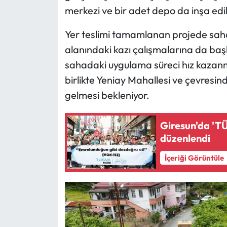
merkezi ve bir adet depo da inşa edi
Yer teslimi tamamlanan projede saha
alanındaki kazı çalışmalarına da başl
sahadaki uygulama süreci hız kazan
birlikte Yeniay Mahallesi ve çevresin
gelmesi bekleniyor.
Giresun'da 'T
düzenlendi
İçeriği Görüntüle