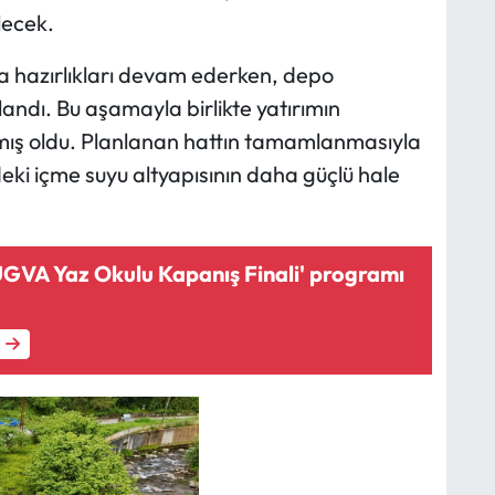
lecek.
 hazırlıkları devam ederken, depo
andı. Bu aşamayla birlikte yatırımın
mış oldu. Planlanan hattın tamamlanmasıyla
deki içme suyu altyapısının daha güçlü hale
ÜGVA Yaz Okulu Kapanış Finali' programı