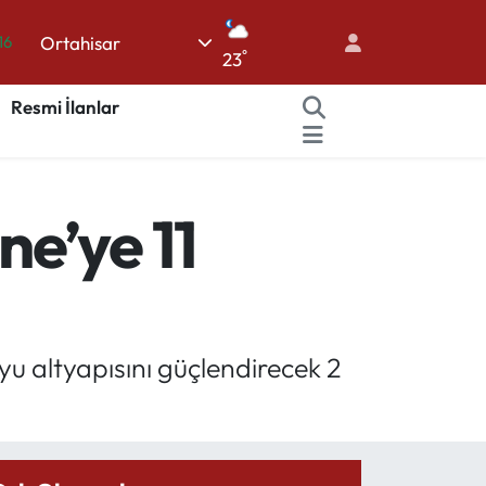
Ortahisar
06
°
23
02
Resmi İlanlar
.2
12
70
e’ye 11
16
u altyapısını güçlendirecek 2