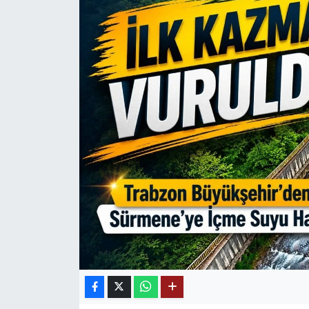
Mektup Galeri
Röportaj
Manşet
Köşe Yazıları
Karikatür Galeri
BIK
ASTROLOJİ
Spor Yazıları
Mektup Galeri