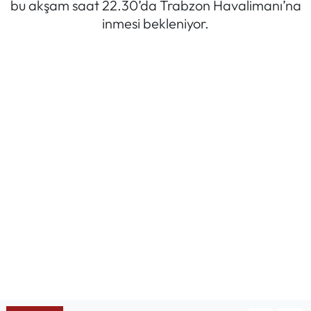
bu akşam saat 22.30’da Trabzon Havalimanı’na
inmesi bekleniyor.
Mektup Galeri
Röportaj
Manşet
Köşe Yazıları
Karikatür Galeri
BIK
ASTROLOJİ
Spor Yazıları
Mektup Galeri