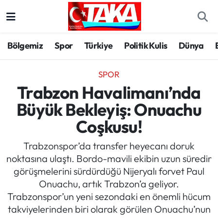
Bölgemiz
Trabzon Nöbetçi Eczaneler
Bölgemiz
Spor
Türkiye
Politik Kulis
Dünya
Spor
Trabzon Hava Durumu
SPOR
Türkiye
Trabzon Trafik Yoğunluk Haritası
Trabzon Havalimanı’nda
Büyük Bekleyiş: Onuachu
Kültür/Sanat
Süper Lig Puan Durumu ve Fikstür
Coşkusu!
Politika
Tüm Manşetler
Trabzonspor’da transfer heyecanı doruk
noktasına ulaştı. Bordo-mavili ekibin uzun süredir
Politik Kulis
Son Dakika Haberleri
görüşmelerini sürdürdüğü Nijeryalı forvet Paul
Onuachu, artık Trabzon’a geliyor.
Dünya
Haber Arşivi
Trabzonspor’un yeni sezondaki en önemli hücum
takviyelerinden biri olarak görülen Onuachu’nun
Magazin