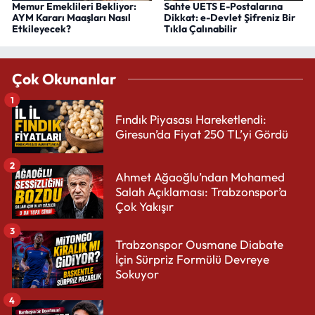
Memur Emeklileri Bekliyor:
Sahte UETS E-Postalarına
AYM Kararı Maaşları Nasıl
Dikkat: e-Devlet Şifreniz Bir
Etkileyecek?
Tıkla Çalınabilir
Çok Okunanlar
1
Fındık Piyasası Hareketlendi:
Giresun’da Fiyat 250 TL’yi Gördü
2
Ahmet Ağaoğlu’ndan Mohamed
Salah Açıklaması: Trabzonspor’a
Çok Yakışır
3
Trabzonspor Ousmane Diabate
İçin Sürpriz Formülü Devreye
Sokuyor
4