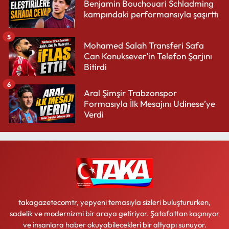
Benjamin Bouchouari Schladming
kampındaki performansıyla şaşırttı
5
Mohamed Salah Transferi Safa
Can Konuksever’in Telefon Şarjını
Bitirdi
6
Aral Şimşir Trabzonspor
Formasıyla İlk Mesajını Udinese’ye
Verdi
takagazetecomtr, yepyeni temasıyla sizleri buluştururken,
sadelik ve modernizmi bir araya getiriyor. Şatafattan kaçınıyor
ve insanlara haber okuyabilecekleri bir altyapı sunuyor.