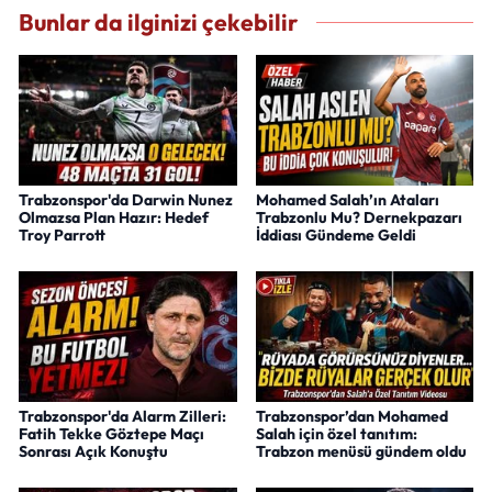
Bunlar da ilginizi çekebilir
Trabzonspor'da Darwin Nunez
Mohamed Salah’ın Ataları
Olmazsa Plan Hazır: Hedef
Trabzonlu Mu? Dernekpazarı
Troy Parrott
İddiası Gündeme Geldi
Trabzonspor'da Alarm Zilleri:
Trabzonspor’dan Mohamed
Fatih Tekke Göztepe Maçı
Salah için özel tanıtım:
Sonrası Açık Konuştu
Trabzon menüsü gündem oldu