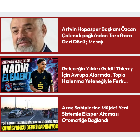
Artvin Hopaspor Başkanı Özcan
Çakmakçıoğlu’ndan Taraftara
Geri Dönüş Mesajı
Geleceğin Yıldızı Geldi! Thierry
İçin Avrupa Alarmda. Topla
Hızlanma Yeteneğiyle Fark
Yaratıyor
Araç Sahiplerine Müjde! Yeni
Sistemle Eksper Ataması
Otomatiğe Bağlandı