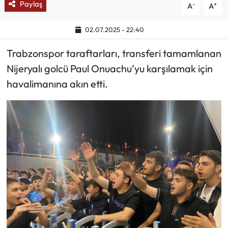
Paylaş
-
+
A
A
Ekonomi
02.07.2025 - 22:40
Sağlık
Trabzonspor taraftarları, transferi tamamlanan
Nijeryalı golcü Paul Onuachu’yu karşılamak için
Turizm
havalimanına akın etti.
Teknoloji