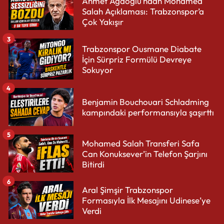
Ahmet Ağaoğlu’ndan Mohamed
Salah Açıklaması: Trabzonspor’a
Çok Yakışır
3
Trabzonspor Ousmane Diabate
İçin Sürpriz Formülü Devreye
Sokuyor
4
Benjamin Bouchouari Schladming
kampındaki performansıyla şaşırttı
5
Mohamed Salah Transferi Safa
Can Konuksever’in Telefon Şarjını
Bitirdi
6
Aral Şimşir Trabzonspor
Formasıyla İlk Mesajını Udinese’ye
Verdi