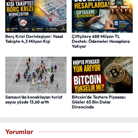
Borç Krizi Derinleşiyor: Yasal
Çiftçilere 688 Milyon TL
Takipte 4,3 Milyon Kişi
Destek: Ödemeler Hesaplara
Yatıyor
Samsun'da konaklayan turist
Bitcoin’de Testere Piyasası:
sayısı yüzde 13,68 arttı
Gözler 65 Bin Dolar
Direncinde
Yorumlar