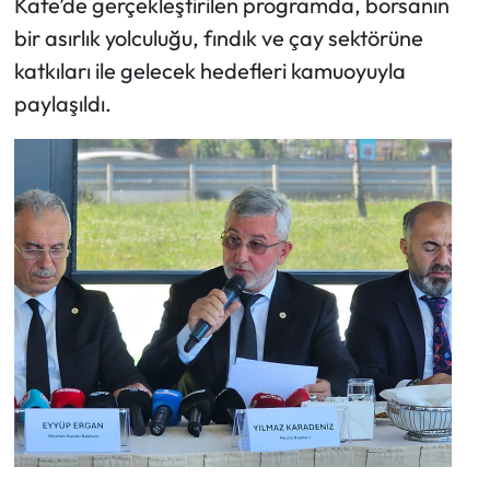
Kafe’de gerçekleştirilen programda, borsanın
bir asırlık yolculuğu, fındık ve çay sektörüne
Ekonomi
katkıları ile gelecek hedefleri kamuoyuyla
paylaşıldı.
Sağlık
Turizm
Teknoloji