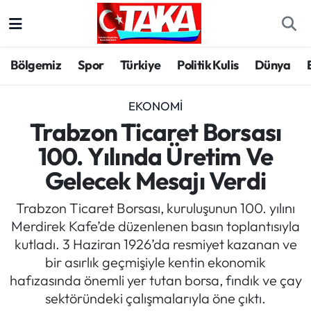
Bölgemiz
Trabzon Nöbetçi Eczaneler
Bölgemiz
Spor
Türkiye
Politik Kulis
Dünya
Spor
Trabzon Hava Durumu
EKONOMI
Türkiye
Trabzon Trafik Yoğunluk Haritası
Trabzon Ticaret Borsası
100. Yılında Üretim Ve
Kültür/Sanat
Süper Lig Puan Durumu ve Fikstür
Gelecek Mesajı Verdi
Politika
Tüm Manşetler
Trabzon Ticaret Borsası, kuruluşunun 100. yılını
Merdirek Kafe’de düzenlenen basın toplantısıyla
Politik Kulis
Son Dakika Haberleri
kutladı. 3 Haziran 1926’da resmiyet kazanan ve
bir asırlık geçmişiyle kentin ekonomik
Dünya
Haber Arşivi
hafızasında önemli yer tutan borsa, fındık ve çay
sektöründeki çalışmalarıyla öne çıktı.
Magazin