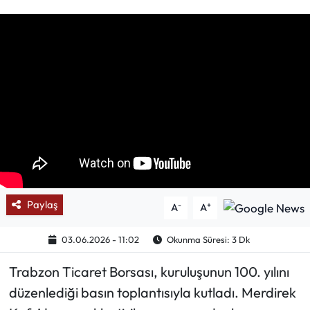
Mektup Galeri
Röportaj
Manşet
Köşe Yazıları
Karikatür Galeri
BIK
Paylaş
-
+
A
A
ASTROLOJİ
03.06.2026 - 11:02
Okunma Süresi: 3 Dk
Trabzon Ticaret Borsası, kuruluşunun 100. yılını
Spor Yazıları
düzenlediği basın toplantısıyla kutladı. Merdirek
Mektup Galeri