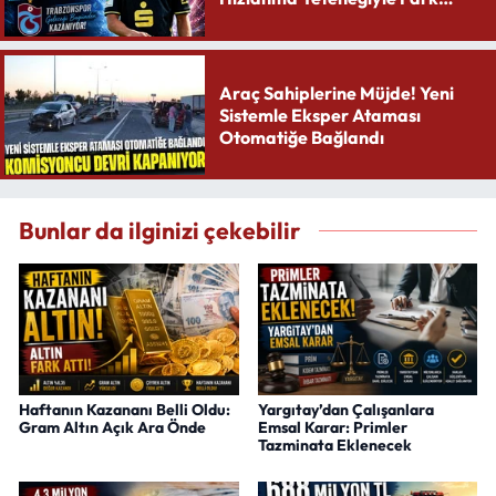
Yaratıyor
Araç Sahiplerine Müjde! Yeni
Sistemle Eksper Ataması
Otomatiğe Bağlandı
Bunlar da ilginizi çekebilir
Haftanın Kazananı Belli Oldu:
Yargıtay’dan Çalışanlara
Gram Altın Açık Ara Önde
Emsal Karar: Primler
Tazminata Eklenecek