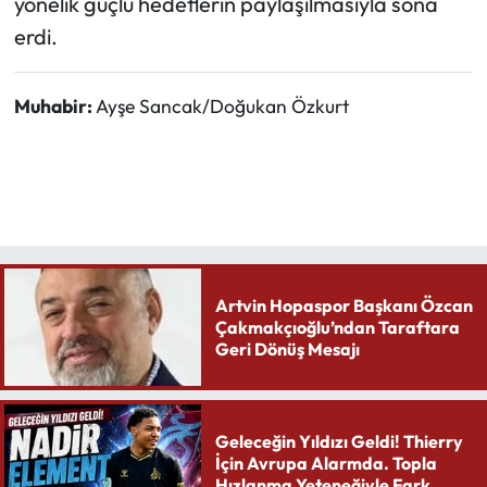
yönelik güçlü hedeflerin paylaşılmasıyla sona
erdi.
Muhabir:
Ayşe Sancak/Doğukan Özkurt
Artvin Hopaspor Başkanı Özcan
Çakmakçıoğlu’ndan Taraftara
Geri Dönüş Mesajı
Geleceğin Yıldızı Geldi! Thierry
İçin Avrupa Alarmda. Topla
Hızlanma Yeteneğiyle Fark