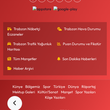
Trabzon Nöbetçi
Trabzon Hava Durumu
Eczaneler
Trabzon Trafik Yoğunluk
Puan Durumu ve Fikstür
Haritası
Tüm Manşetler
Son Dakika Haberleri
Haber Arşivi
Künye
Bölgemiz
Spor
Türkiye
Dünya
Röportaj
Mektup Galeri
Kültür/Sanat
Manşet
Spor Yazıları
Köşe Yazıları