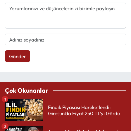
Gönder
Çok Okunanlar
1
Fındık Piyasası Hareketlendi:
Giresun’da Fiyat 250 TL’yi Gördü
2