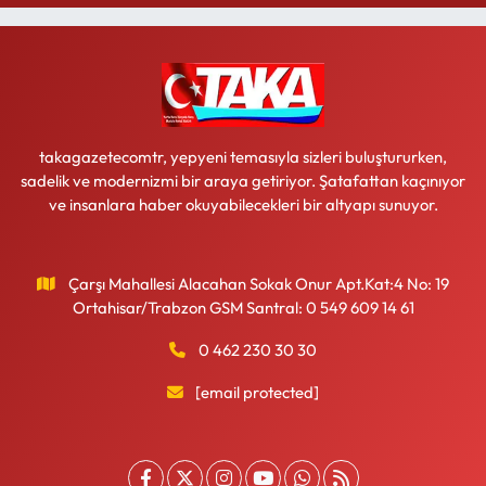
takagazetecomtr, yepyeni temasıyla sizleri buluştururken,
sadelik ve modernizmi bir araya getiriyor. Şatafattan kaçınıyor
ve insanlara haber okuyabilecekleri bir altyapı sunuyor.
Çarşı Mahallesi Alacahan Sokak Onur Apt.Kat:4 No: 19
Ortahisar/Trabzon GSM Santral: 0 549 609 14 61
0 462 230 30 30
[email protected]