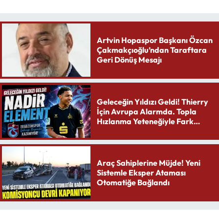
Artvin Hopaspor Başkanı Özcan
Çakmakçıoğlu’ndan Taraftara
Geri Dönüş Mesajı
Geleceğin Yıldızı Geldi! Thierry
İçin Avrupa Alarmda. Topla
Hızlanma Yeteneğiyle Fark
Yaratıyor
Araç Sahiplerine Müjde! Yeni
Sistemle Eksper Ataması
Otomatiğe Bağlandı