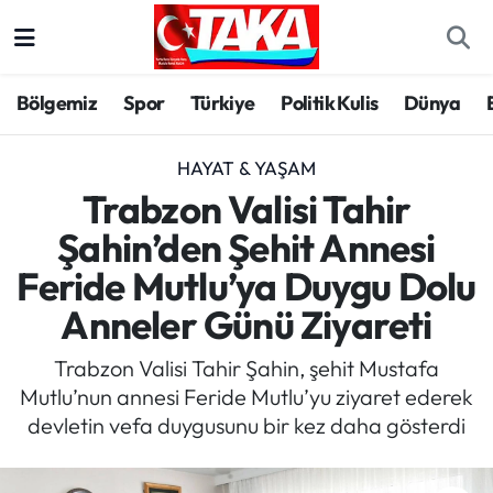
Bölgemiz
Trabzon Nöbetçi Eczaneler
Bölgemiz
Spor
Türkiye
Politik Kulis
Dünya
Spor
Trabzon Hava Durumu
HAYAT & YAŞAM
Türkiye
Trabzon Trafik Yoğunluk Haritası
Trabzon Valisi Tahir
Şahin’den Şehit Annesi
Kültür/Sanat
Süper Lig Puan Durumu ve Fikstür
Feride Mutlu’ya Duygu Dolu
Politika
Tüm Manşetler
Anneler Günü Ziyareti
Politik Kulis
Son Dakika Haberleri
Trabzon Valisi Tahir Şahin, şehit Mustafa
Mutlu’nun annesi Feride Mutlu’yu ziyaret ederek
Dünya
Haber Arşivi
devletin vefa duygusunu bir kez daha gösterdi
Magazin