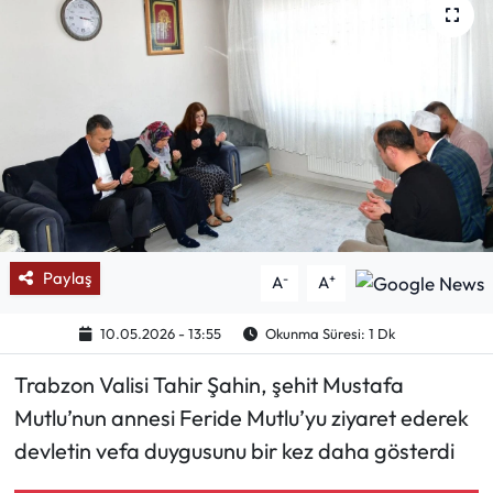
Mektup Galeri
Röportaj
Manşet
Köşe Yazıları
Karikatür Galeri
Paylaş
-
+
A
A
BIK
10.05.2026 - 13:55
Okunma Süresi: 1 Dk
ASTROLOJİ
Trabzon Valisi Tahir Şahin, şehit Mustafa
Mutlu’nun annesi Feride Mutlu’yu ziyaret ederek
Spor Yazıları
devletin vefa duygusunu bir kez daha gösterdi
Mektup Galeri