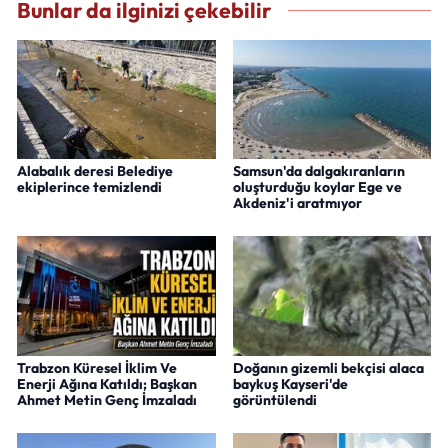
Bunlar da ilginizi çekebilir
Alabalık deresi Belediye
Samsun'da dalgakıranların
ekiplerince temizlendi
oluşturduğu koylar Ege ve
Akdeniz'i aratmıyor
Trabzon Küresel İklim Ve
Doğanın gizemli bekçisi alaca
Enerji Ağına Katıldı; Başkan
baykuş Kayseri'de
Ahmet Metin Genç İmzaladı
görüntülendi