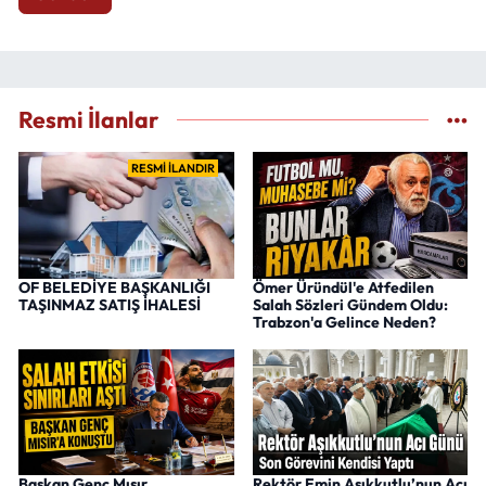
Resmi İlanlar
RESMİ İLANDIR
OF BELEDİYE BAŞKANLIĞI
Ömer Üründül'e Atfedilen
TAŞINMAZ SATIŞ İHALESİ
Salah Sözleri Gündem Oldu:
Trabzon'a Gelince Neden?
Başkan Genç Mısır
Rektör Emin Aşıkkutlu’nun Acı