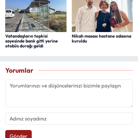
Vatandaşların tepkisi
Nikah masası hastane odasına
sayesinde bank gitti yerine
kuruldu
otobüs durağı geldi
Yorumlar
Gönder