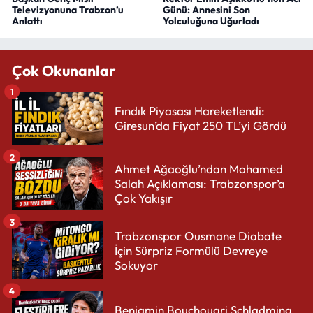
Televizyonuna Trabzon’u
Günü: Annesini Son
Anlattı
Yolculuğuna Uğurladı
Çok Okunanlar
1
Fındık Piyasası Hareketlendi:
Giresun’da Fiyat 250 TL’yi Gördü
2
Ahmet Ağaoğlu’ndan Mohamed
Salah Açıklaması: Trabzonspor’a
Çok Yakışır
3
Trabzonspor Ousmane Diabate
İçin Sürpriz Formülü Devreye
Sokuyor
4
Benjamin Bouchouari Schladming