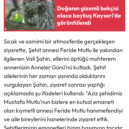
Doğanın gizemli bekçisi
Ekonomi
alaca baykuş Kayseri'de
görüntülendi
Sağlık
Sıcak ve samimi bir atmosferde gerçekleşen
Turizm
ziyarette, Şehit annesi Feride Mutlu ile yakından
Teknoloji
ilgilenen Vali Şahin, ellerini öptüğü muhterem
annemizin Anneler Günü’nü kutladı. Şehit
ailelerinin her zaman yanında olduklarını
vurgulayan Şahin, ziyaret sonrası yaptığı
açıklamada şu ifadeleri kullandı: "Aziz şehidimiz
Mustafa Mutlu’nun bizlere en kutsal emaneti
olan kıymetli annesi Feride Mutlu hanımefendiyi
ve aile bireylerini hanelerinde ziyaret ettik.
Şehitlerimizin emanetleri bizim başımızın tacıdır.