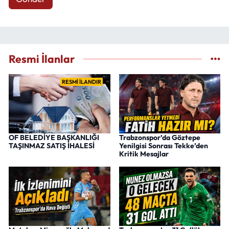
Resmi İlanlar
RESMİ İLANDIR
OF BELEDİYE BAŞKANLIĞI
Trabzonspor’da Göztepe
TAŞINMAZ SATIŞ İHALESİ
Yenilgisi Sonrası Tekke’den
Kritik Mesajlar