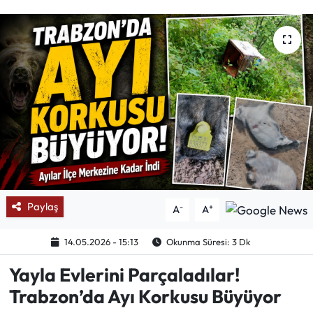
Mektup Galeri
Röportaj
Manşet
Köşe Yazıları
Karikatür Galeri
BIK
Paylaş
-
+
A
A
ASTROLOJİ
14.05.2026 - 15:13
Okunma Süresi: 3 Dk
Yayla Evlerini Parçaladılar!
Spor Yazıları
Trabzon’da Ayı Korkusu Büyüyor
Mektup Galeri