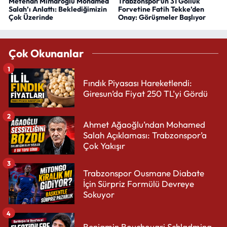
Metehan Mimaroğlu Mohamed
Trabzonspor’un 31 Gollük
Salah’ı Anlattı: Beklediğimizin
Forvetine Fatih Tekke’den
Çok Üzerinde
Onay: Görüşmeler Başlıyor
Çok Okunanlar
1
Fındık Piyasası Hareketlendi:
Giresun’da Fiyat 250 TL’yi Gördü
2
Ahmet Ağaoğlu’ndan Mohamed
Salah Açıklaması: Trabzonspor’a
Çok Yakışır
3
Trabzonspor Ousmane Diabate
İçin Sürpriz Formülü Devreye
Sokuyor
4
Benjamin Bouchouari Schladming