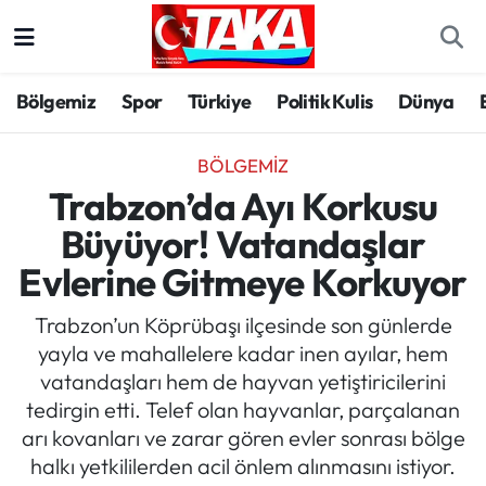
Bölgemiz
Trabzon Nöbetçi Eczaneler
Bölgemiz
Spor
Türkiye
Politik Kulis
Dünya
Spor
Trabzon Hava Durumu
BÖLGEMIZ
Türkiye
Trabzon Trafik Yoğunluk Haritası
Trabzon’da Ayı Korkusu
Büyüyor! Vatandaşlar
Kültür/Sanat
Süper Lig Puan Durumu ve Fikstür
Evlerine Gitmeye Korkuyor
Politika
Tüm Manşetler
Trabzon’un Köprübaşı ilçesinde son günlerde
yayla ve mahallelere kadar inen ayılar, hem
Politik Kulis
Son Dakika Haberleri
vatandaşları hem de hayvan yetiştiricilerini
tedirgin etti. Telef olan hayvanlar, parçalanan
Dünya
Haber Arşivi
arı kovanları ve zarar gören evler sonrası bölge
halkı yetkililerden acil önlem alınmasını istiyor.
Magazin