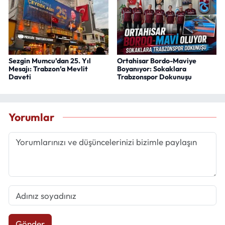
Sezgin Mumcu’dan 25. Yıl
Ortahisar Bordo-Maviye
Mesajı: Trabzon’a Mevlit
Boyanıyor: Sokaklara
Daveti
Trabzonspor Dokunuşu
Yorumlar
Gönder