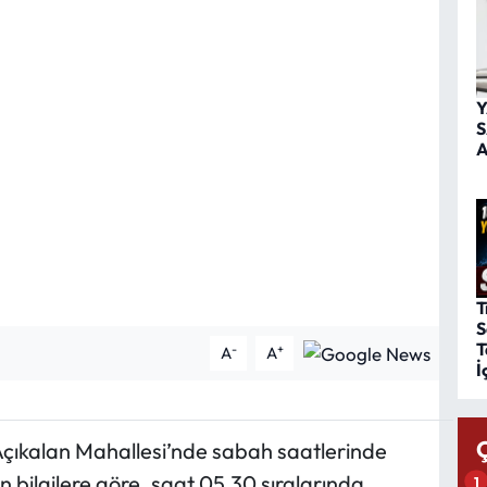
Y
S
A
T
S
T
-
+
A
A
İ
 Açıkalan Mahallesi’nde sabah saatlerinde
n bilgilere göre, saat 05.30 sıralarında
1