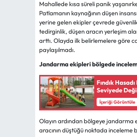
Mahallede kısa süreli panik yaşanırken
Patlamanın kaynağının düşen insansız
yerine gelen ekipler çevrede güvenlik
tedirginlik, düşen aracın yerleşim a
arttı. Olayda ilk belirlemelere göre c
paylaşılmadı.
Jandarma ekipleri bölgede incelem
Fındık Hasadı
Seviyede Deği
İçeriği Görüntüle
Olayın ardından bölgeye jandarma eki
aracının düştüğü noktada inceleme ba