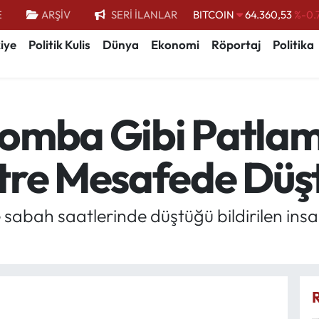
BITCOIN
64.360,53
%-0.
E
ARŞİV
SERİ İLANLAR
DOLAR
47,7069
%0.
iye
Politik Kulis
Dünya
Ekonomi
Röportaj
Politika
EURO
55,0265
%0.
STERLİN
64,1897
%0.
GRAM ALTIN
6618.49
%2.
omba Gibi Patlam
BİST100
13.887
%
tre Mesafede Düş
e sabah saatlerinde düştüğü bildirilen ins