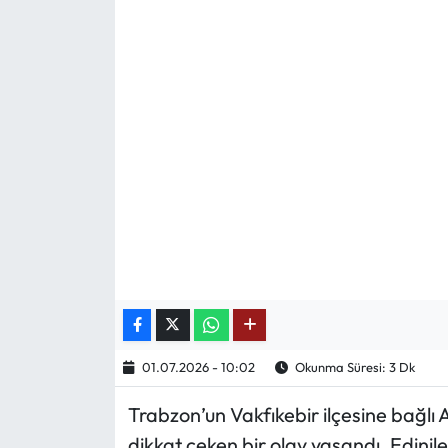
Mektup Galeri
Röportaj
Manşet
Köşe Yazıları
Karikatür Galeri
BIK
ASTROLOJİ
01.07.2026 - 10:02
Okunma Süresi: 3 Dk
Spor Yazıları
Trabzon’un Vakfıkebir ilçesine bağlı
dikkat çeken bir olay yaşandı. Edinile
Mektup Galeri