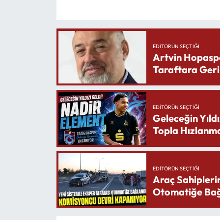
EDITÖRÜN SEÇTIĞI
Artvin Hopasp
Taraftara Geri
EDITÖRÜN SEÇTIĞI
Geleceğin Yıldı
Topla Hızlanma
EDITÖRÜN SEÇTIĞI
Araç Sahipleri
Otomatiğe Bağ