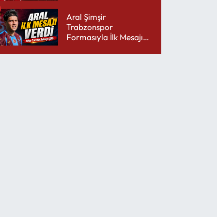
Şarjını Bitirdi
Aral Şimşir
Trabzonspor
Formasıyla İlk Mesajını
Udinese’ye Verdi