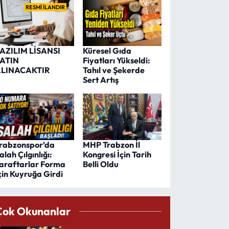
RESMİ İLANDIR
AZILIM LİSANSI
Küresel Gıda
ATIN
Fiyatları Yükseldi:
LINACAKTIR
Tahıl ve Şekerde
Sert Artış
rabzonspor’da
MHP Trabzon İl
alah Çılgınlığı:
Kongresi İçin Tarih
araftarlar Forma
Belli Oldu
çin Kuyruğa Girdi
Çok Okunanlar