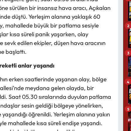
ne sürülen bir insansız hava aracı, Açıkalan
nde düştü. Yerleşim alanına yaklaşık 60
 mahallede büyük bir patlama sesiyle
2
ar kısa süreli panik yaşarken, olay
ye sevk edilen ekipler, düşen hava aracının
me başlattı.
3
reketli anlar yaşandı
hın erken saatlerinde yaşanan olay, bölge
4
ahallesi’nde meydana gelen olayda, bir
ildi. Saat 05.30 sıralarında duyulan patlama
ndaşlar sesin geldiği bölgeye yönelirken,
5
yaşandığı öğrenildi. Yerleşim alanına yakın
le mahallede kısa süreli endişe yaşandı.