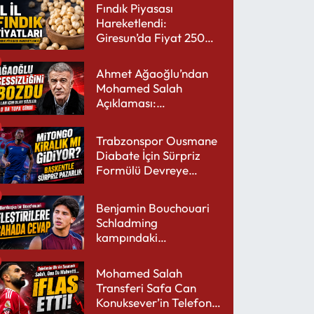
Fındık Piyasası
Hareketlendi:
Giresun’da Fiyat 250
TL’yi Gördü
Ahmet Ağaoğlu’ndan
Mohamed Salah
Açıklaması:
Trabzonspor’a Çok
Yakışır
Trabzonspor Ousmane
Diabate İçin Sürpriz
Formülü Devreye
Sokuyor
Benjamin Bouchouari
Schladming
kampındaki
performansıyla şaşırttı
Mohamed Salah
Transferi Safa Can
Konuksever’in Telefon