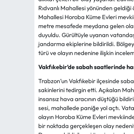
Rıdvanlı Mahallesi yönünden geldiği ö
Ekonomi
Mahallesi Horoba Küme Evleri mevkii
metre mesafede meydana gelen olay,
Sağlık
duyuldu. Gürültüyle uyanan vatandaşl
jandarma ekiplerine bildirildi. Bölge
Turizm
türü ve olayın nedenine ilişkin incele
Teknoloji
Vakfıkebir’de sabah saatlerinde ha
Trabzon’un Vakfıkebir ilçesinde saba
sakinlerini tedirgin etti. Açıkalan M
insansız hava aracının düştüğü bildir
sesi, mahallede paniğe yol açtı. Vata
olayın Horoba Küme Evleri mevkiinde 
bir noktada gerçekleşen olay nedeniy