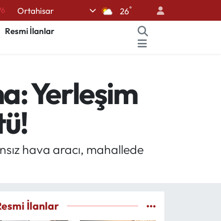
76
°
Ortahisar
26
17
Resmi İlanlar
01
02
12
a: Yerleşim
64
tü!
ansız hava aracı, mahallede
Resmi İlanlar