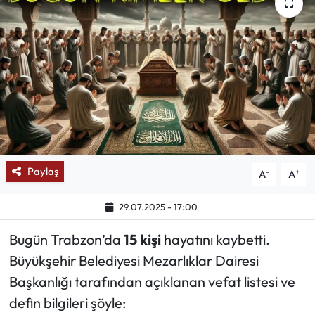
Mektup Galeri
Röportaj
Manşet
Köşe Yazıları
Karikatür Galeri
Paylaş
-
+
A
A
BIK
29.07.2025 - 17:00
Bugün Trabzon’da
15 kişi
hayatını kaybetti.
ASTROLOJİ
Büyükşehir Belediyesi Mezarlıklar Dairesi
Spor Yazıları
Başkanlığı tarafından açıklanan vefat listesi ve
defin bilgileri şöyle:
Mektup Galeri