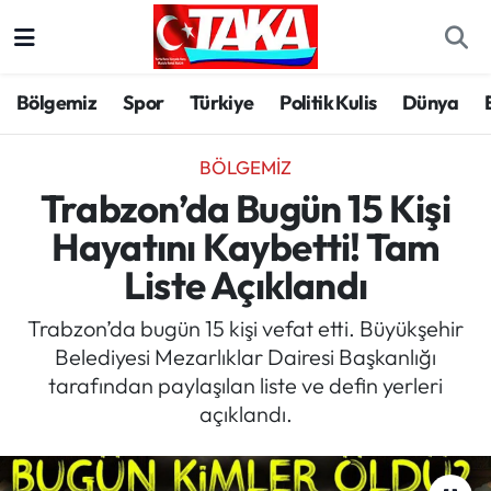
Bölgemiz
Trabzon Nöbetçi Eczaneler
Bölgemiz
Spor
Türkiye
Politik Kulis
Dünya
Spor
Trabzon Hava Durumu
BÖLGEMIZ
Türkiye
Trabzon Trafik Yoğunluk Haritası
Trabzon’da Bugün 15 Kişi
Hayatını Kaybetti! Tam
Kültür/Sanat
Süper Lig Puan Durumu ve Fikstür
Liste Açıklandı
Politika
Tüm Manşetler
Trabzon’da bugün 15 kişi vefat etti. Büyükşehir
Belediyesi Mezarlıklar Dairesi Başkanlığı
Politik Kulis
Son Dakika Haberleri
tarafından paylaşılan liste ve defin yerleri
açıklandı.
Dünya
Haber Arşivi
Magazin