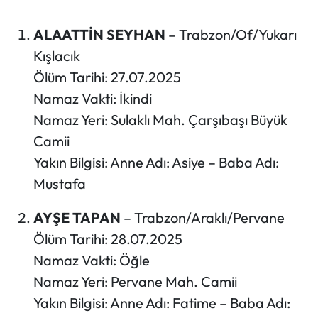
Ekonomi
ALAATTİN SEYHAN
– Trabzon/Of/Yukarı
Kışlacık
Sağlık
Ölüm Tarihi: 27.07.2025
Namaz Vakti: İkindi
Turizm
Namaz Yeri: Sulaklı Mah. Çarşıbaşı Büyük
Camii
Teknoloji
Yakın Bilgisi: Anne Adı: Asiye – Baba Adı:
Mustafa
AYŞE TAPAN
– Trabzon/Araklı/Pervane
Ölüm Tarihi: 28.07.2025
Namaz Vakti: Öğle
Namaz Yeri: Pervane Mah. Camii
Yakın Bilgisi: Anne Adı: Fatime – Baba Adı: