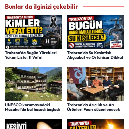
Bunlar da ilginizi çekebilir
Trabzon’da Bugün Yürekleri
Trabzon’da Su Kesintisi:
Yakan Liste: 11 Vefat
Akçaabat ve Ortahisar Dikkat
UNESCO korumasındaki
Trabzon'da Arıcılık ve Arı
Macahel'de bal hasadı başladı
Ürünleri Fuarı düzenlenecek