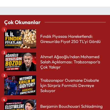
Çok Okunanlar
1
Fındık Piyasası Hareketlendi:
Giresun’da Fiyat 250 TL’yi Gördü
2
Ahmet Ağaoğlu’ndan Mohamed
Salah Açıklaması: Trabzonspor’a
Çok Yakışır
3
Trabzonspor Ousmane Diabate
İçin Sürpriz Formülü Devreye
Sokuyor
4
Benjamin Bouchouari Schladming