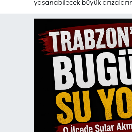
yaşanabilecek büyük arızaların 
Mektup Galeri
Röportaj
Manşet
Köşe Yazıları
Karikatür Galeri
BIK
ASTROLOJİ
Spor Yazıları
Mektup Galeri