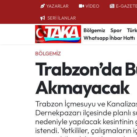
YAZARLAR
VİDEO
E-GAZET
SERİ İLANLAR
Bölgemiz
Trabzon Nöbetçi Eczaneler
Bölgemiz
Spor
Türk
Whatsapp İhbar Hattı
Spor
Trabzon Hava Durumu
BÖLGEMIZ
Türkiye
Trabzon Trafik Yoğunluk Haritası
Trabzon’da Bu
Kültür/Sanat
Süper Lig Puan Durumu ve Fikstür
Akmayacak
Politika
Tüm Manşetler
Politik Kulis
Son Dakika Haberleri
Trabzon İçmesuyu ve Kanaliza
Dernekpazarı ilçesinde planlı s
Dünya
Haber Arşivi
nedeniyle yapılacak kesintinin 
istendi. Yetkililer, çalışmaların
Magazin