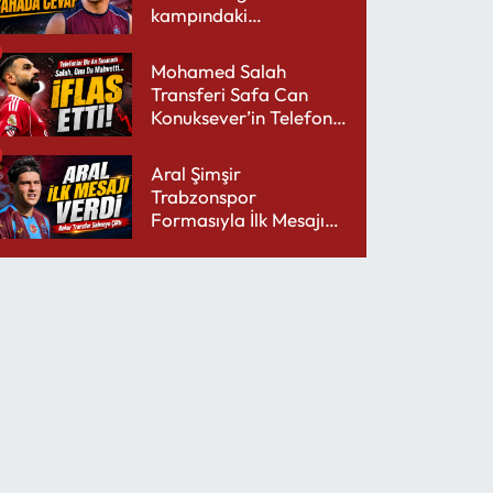
kampındaki
performansıyla şaşırttı
Mohamed Salah
Transferi Safa Can
Konuksever’in Telefon
Şarjını Bitirdi
Aral Şimşir
Trabzonspor
Formasıyla İlk Mesajını
Udinese’ye Verdi