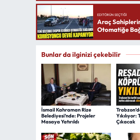
EDITÖRÜN SEÇTIĞI
Araç Sahipleri
Otomatiğe Bağ
Bunlar da ilginizi çekebilir
İsmail Kahraman Rize
Trabzon’d
Belediyesi’nde: Projeler
Yıkılıyor:
Masaya Yatırıldı
Çıkacak