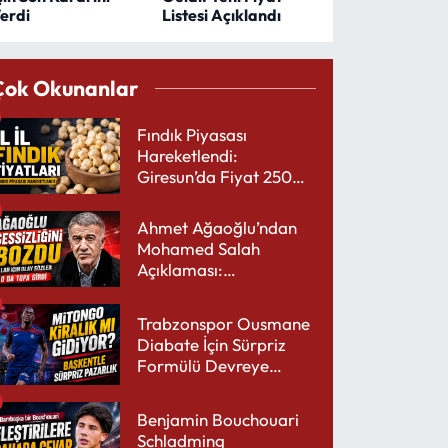
erdi
Listesi Açıklandı
Çok Okunanlar
Fındık Piyasası
Hareketlendi:
Giresun’da Fiyat 250
TL’yi Gördü
Ahmet Ağaoğlu’ndan
Mohamed Salah
Açıklaması:
Trabzonspor’a Çok
Yakışır
Trabzonspor Ousmane
Diabate İçin Sürpriz
Formülü Devreye
Sokuyor
Benjamin Bouchouari
Schladming