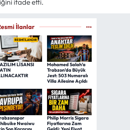
ini ifade etti.
Resmi İlanlar
RESMİ İLANDIR
AZILIM LİSANSI
Mohamed Salah’a
ATIN
Trabzon’da Büyük
LINACAKTIR
Jest: 503 Numaralı
Villa Ailesine Açıldı
rabzonspor
Philip Morris Sigara
hibuike Nwaiwu
Fiyatlarına Zam
çin Son Kararını
Geldi: Yeni Fiyat