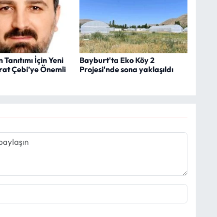
 Tanıtımı İçin Yeni
Bayburt'ta Eko Köy 2
rat Çebi’ye Önemli
Projesi'nde sona yaklaşıldı