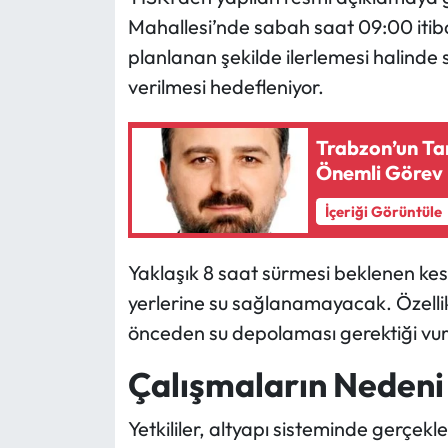
Mahallesi’nde sabah saat 09:00 itibar
planlanan şekilde ilerlemesi halinde
verilmesi hedefleniyor.
Trabzon’un Tan
Önemli Görev
İçeriği Görüntüle
Yaklaşık 8 saat sürmesi beklenen kes
yerlerine su sağlanamayacak. Özellikl
önceden su depolaması gerektiği vur
Çalışmaların Nedeni
Yetkililer, altyapı sisteminde gerçek