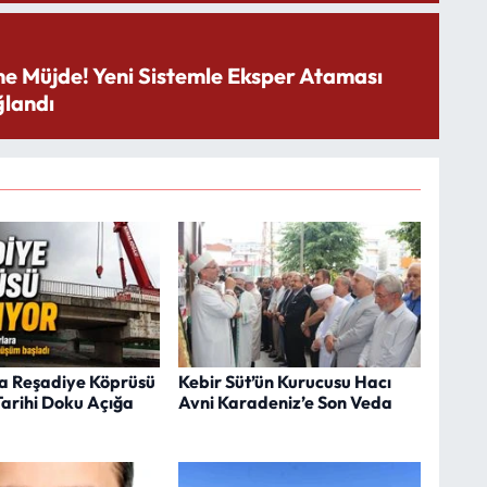
ne Müjde! Yeni Sistemle Eksper Ataması
landı
a Reşadiye Köprüsü
Kebir Süt’ün Kurucusu Hacı
 Tarihi Doku Açığa
Avni Karadeniz’e Son Veda