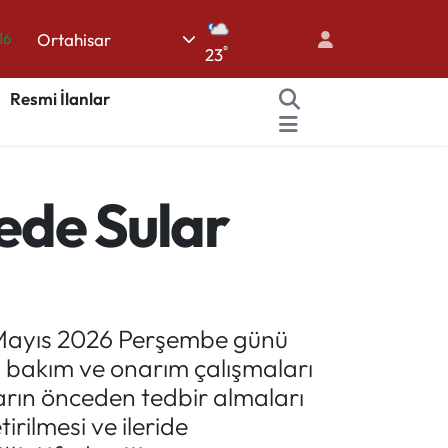
16
Ortahisar
%0
°
23
08
Resmi İlanlar
%0
12
70
çede Sular
1 Mayıs 2026 Perşembe günü
pı bakım ve onarım çalışmaları
ların önceden tedbir almaları
irilmesi ve ileride