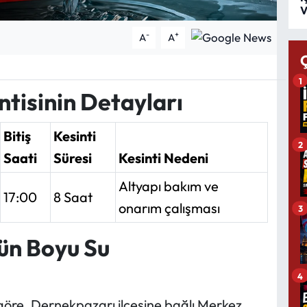
V
-
+
A
A
1
ntisinin Detayları
Bitiş
Kesinti
2
Saati
Süresi
Kesinti Nedeni
Altyapı bakım ve
17:00
8 Saat
onarım çalışması
3
ün Boyu Su
4
göre, Dernekpazarı ilçesine bağlı Merkez