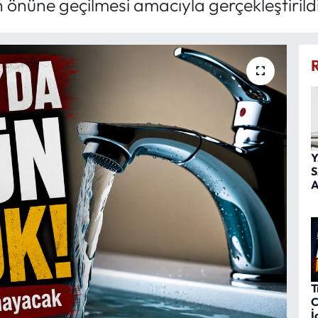
önüne geçilmesi amacıyla gerçekleştirildiğ
Y
S
A
T
C
İ