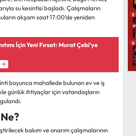
ıyla su kesintisi başladı. Çalışmaların
5
 suların akşam saat 17:00’de yeniden
6
ıtımı İçin Yeni Fırsat: Murat Çebi’ye
inti boyunca mahallede bulunan ev ve iş
e günlük ihtiyaçlar için vatandaşların
gulandı.
 Ne?
leştirilecek bakım ve onarım çalışmalarının