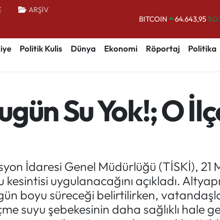
BITCOIN
64.643,95
%0.
E
ARŞİV
DOLAR
47,6704
EURO
55,0406
%-0.
iye
Politik Kulis
Dünya
Ekonomi
Röportaj
Politika
STERLİN
64,2143
GRAM ALTIN
6500.87
%0.
BİST100
13.799
%
gün Su Yok!; O İl
syon İdaresi Genel Müdürlüğü (TİSKİ), 2
u kesintisi uygulanacağını açıkladı. Altya
gün boyu süreceği belirtilirken, vatandaş
 içme suyu şebekesinin daha sağlıklı hale get