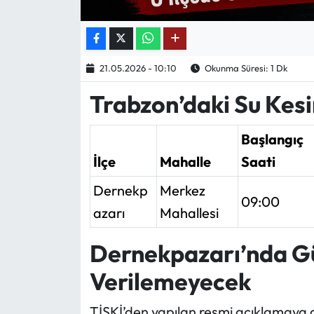
Ekonomi
Sağlık
21.05.2026 - 10:10
Okunma Süresi: 1 Dk
Trabzon’daki Su Kesi
Turizm
Başlangıç
Teknoloji
İlçe
Mahalle
Saati
Dernekp
Merkez
09:00
azarı
Mahallesi
Dernekpazarı’nda G
Verilemeyecek
TİSKİ’den yapılan resmi açıklamaya 