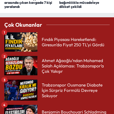
arasında çıkan kavgada 7 kişi
bağımlılıkla mücadeleye
yaralandı
dikkat çekildi
Çok Okunanlar
1
Fındık Piyasası Hareketlendi:
Giresun’da Fiyat 250 TL’yi Gördü
2
Ahmet Ağaoğlu’ndan Mohamed
Salah Açıklaması: Trabzonspor’a
Çok Yakışır
3
Trabzonspor Ousmane Diabate
İçin Sürpriz Formülü Devreye
Sokuyor
4
Benjamin Bouchouari Schladming