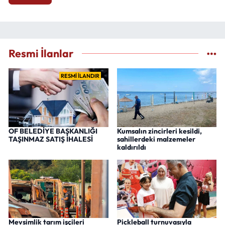
Resmi İlanlar
RESMİ İLANDIR
OF BELEDİYE BAŞKANLIĞI
Kumsalın zincirleri kesildi,
TAŞINMAZ SATIŞ İHALESİ
sahillerdeki malzemeler
kaldırıldı
Mevsimlik tarım işçileri
Pickleball turnuvasıyla