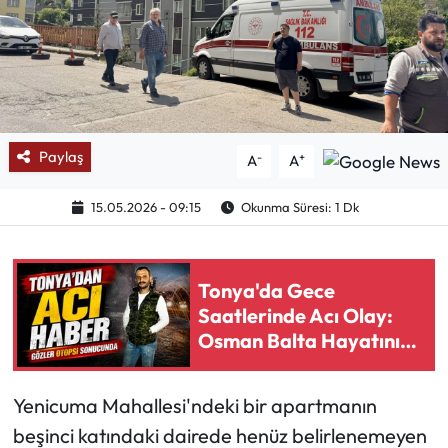
Mektup Galeri
Röportaj
Manşet
Paylaş
-
+
A
A
Köşe Yazıları
15.05.2026 - 09:15
Okunma Süresi: 1 Dk
Karikatür Galeri
Tonya'da Gece
BIK
Saatlerinde Acı Olay:
Osman Balta Hayatını
ASTROLOJİ
Kaybetti
Spor Yazıları
Yenicuma Mahallesi'ndeki bir apartmanın
beşinci katındaki dairede henüz belirlenemeyen
Mektup Galeri