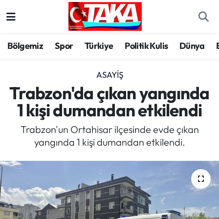
Bölgemiz
Trabzon Nöbetçi Eczaneler
Bölgemiz
Spor
Türkiye
Politik Kulis
Dünya
Spor
Trabzon Hava Durumu
ASAYIŞ
Türkiye
Trabzon Trafik Yoğunluk Haritası
Trabzon'da çıkan yangında
1 kişi dumandan etkilendi
Kültür/Sanat
Süper Lig Puan Durumu ve Fikstür
Trabzon'un Ortahisar ilçesinde evde çıkan
Politika
Tüm Manşetler
yangında 1 kişi dumandan etkilendi.
Politik Kulis
Son Dakika Haberleri
Dünya
Haber Arşivi
Magazin