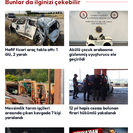
Bunlar da ilginizi çekebilir
Hafif ticari araç takla attı: 1
Akülü çocuk arabasına
ölü, 2 yaralı
gizlenmiş uyuşturucu ele
geçirildi
Mevsimlik tarım işçileri
12 yıl hapis cezası bulunan
arasında çıkan kavgada 7 kişi
firari hükümlü yakalandı
yaralandı