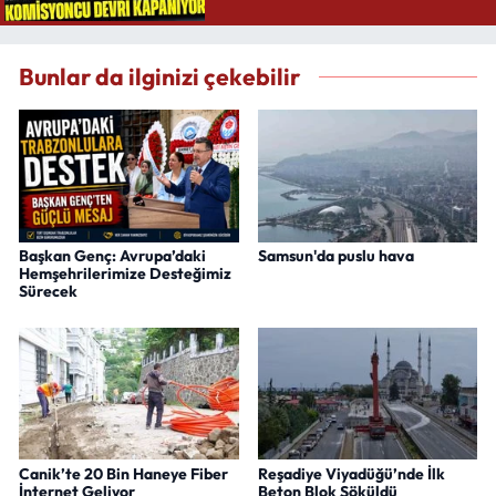
Bunlar da ilginizi çekebilir
Başkan Genç: Avrupa’daki
Samsun'da puslu hava
Hemşehrilerimize Desteğimiz
Sürecek
Canik’te 20 Bin Haneye Fiber
Reşadiye Viyadüğü’nde İlk
İnternet Geliyor
Beton Blok Söküldü