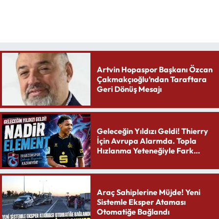
Artvin Hopaspor Başkanı Özcan
Çakmakçıoğlu’ndan Taraftara
Geri Dönüş Mesajı
Geleceğin Yıldızı Geldi! Thierry
İçin Avrupa Alarmda. Topla
Hızlanma Yeteneğiyle Fark
Yaratıyor
Araç Sahiplerine Müjde! Yeni
Sistemle Eksper Ataması
Otomatiğe Bağlandı