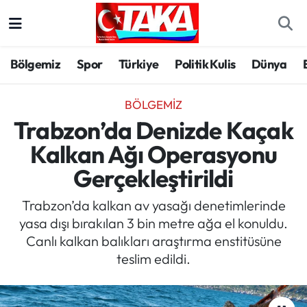
Bölgemiz
Trabzon Nöbetçi Eczaneler
Bölgemiz
Spor
Türkiye
Politik Kulis
Dünya
Spor
Trabzon Hava Durumu
BÖLGEMIZ
Türkiye
Trabzon Trafik Yoğunluk Haritası
Trabzon’da Denizde Kaçak
Kalkan Ağı Operasyonu
Kültür/Sanat
Süper Lig Puan Durumu ve Fikstür
Gerçekleştirildi
Politika
Tüm Manşetler
Trabzon’da kalkan av yasağı denetimlerinde
yasa dışı bırakılan 3 bin metre ağa el konuldu.
Politik Kulis
Son Dakika Haberleri
Canlı kalkan balıkları araştırma enstitüsüne
teslim edildi.
Dünya
Haber Arşivi
Magazin