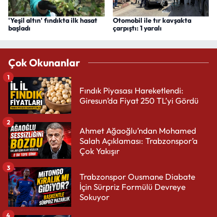
'Yeşil altın' fındıkta ilk hasat
Otomobil ile tır kavşakta
başladı
çarpıştı: 1 yaralı
Çok Okunanlar
1
Fındık Piyasası Hareketlendi:
Giresun’da Fiyat 250 TL’yi Gördü
2
Ahmet Ağaoğlu’ndan Mohamed
Salah Açıklaması: Trabzonspor’a
Çok Yakışır
3
Trabzonspor Ousmane Diabate
İçin Sürpriz Formülü Devreye
Sokuyor
4