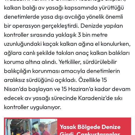
kalkan balığı av yasağı kapsamında yürüttüğü
Ekonomi
denetimlerde yasa dışı avcılığa yönelik önemli
bir operasyon gerçekleştirdi. Denizde yapılan
Sağlık
kontroller sırasında yaklaşık 3 bin metre
uzunluğundaki kaçak kalkan ağına el konulurken,
Turizm
ağlara canlı şekilde takılan anaç kalkan balıkları
Teknoloji
koruma altına alındı. Yetkililer, sürdürülebilir
balıkçılığın korunması amacıyla denetimlerin
aralıksız sürdüğünü açıkladı. Özellikle 15
Nisan’da başlayan ve 15 Haziran’a kadar devam
edecek av yasağı sürecinde Karadeniz’de sıkı
kontroller uygulanıyor.
Yasak Bölgede Denize
Girdi, Cankurtaranlar