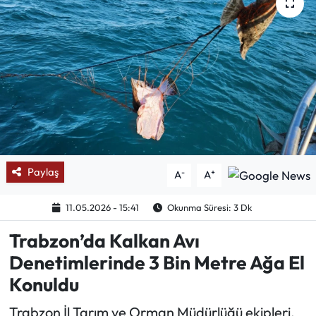
Mektup Galeri
Röportaj
Manşet
Köşe Yazıları
Karikatür Galeri
Paylaş
-
+
A
A
BIK
11.05.2026 - 15:41
Okunma Süresi: 3 Dk
Trabzon’da Kalkan Avı
ASTROLOJİ
Denetimlerinde 3 Bin Metre Ağa El
Spor Yazıları
Konuldu
Trabzon İl Tarım ve Orman Müdürlüğü ekipleri,
Mektup Galeri