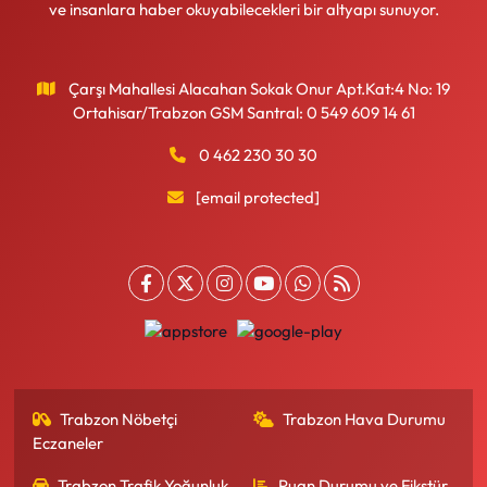
ve insanlara haber okuyabilecekleri bir altyapı sunuyor.
Çarşı Mahallesi Alacahan Sokak Onur Apt.Kat:4 No: 19
Ortahisar/Trabzon GSM Santral: 0 549 609 14 61
0 462 230 30 30
[email protected]
Trabzon Nöbetçi
Trabzon Hava Durumu
Eczaneler
Trabzon Trafik Yoğunluk
Puan Durumu ve Fikstür