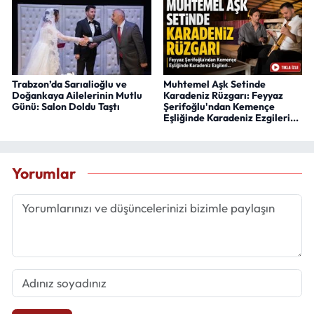
Trabzon’da Sarıalioğlu ve
Muhtemel Aşk Setinde
Doğankaya Ailelerinin Mutlu
Karadeniz Rüzgarı: Feyyaz
Günü: Salon Doldu Taştı
Şerifoğlu'ndan Kemençe
Eşliğinde Karadeniz Ezgileri...
Yorumlar