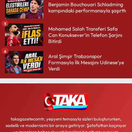
Benjamin Bouchouari Schladming
kampındaki performansıyla şaşırttı
5
Mohamed Salah Transferi Safa
Can Konuksever’in Telefon Şarjını
Bitirdi
6
Aral Şimşir Trabzonspor
Formasıyla İlk Mesajını Udinese’ye
Verdi
takagazetecomtr, yepyeni temasıyla sizleri buluştururken,
sadelik ve modernizmi bir araya getiriyor. Şatafattan kaçınıyor
ve insanlara haber okuyabilecekleri bir altyapı sunuyor.