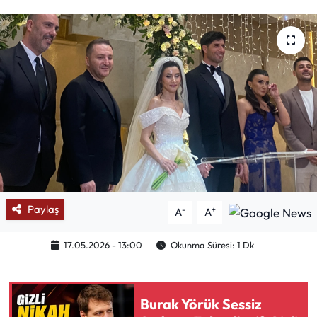
Mektup Galeri
Röportaj
Manşet
Köşe Yazıları
Karikatür Galeri
BIK
Paylaş
-
+
A
A
ASTROLOJİ
17.05.2026 - 13:00
Okunma Süresi: 1 Dk
Spor Yazıları
Burak Yörük Sessiz
Mektup Galeri