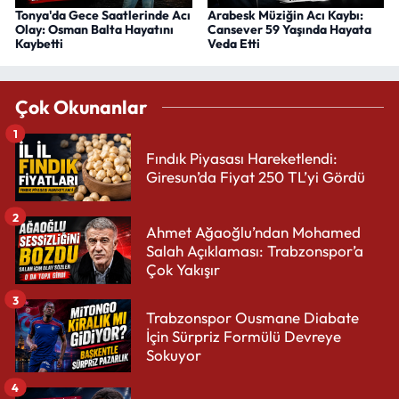
Tonya'da Gece Saatlerinde Acı
Arabesk Müziğin Acı Kaybı:
Olay: Osman Balta Hayatını
Cansever 59 Yaşında Hayata
Kaybetti
Veda Etti
Çok Okunanlar
1
Fındık Piyasası Hareketlendi:
Giresun’da Fiyat 250 TL’yi Gördü
2
Ahmet Ağaoğlu’ndan Mohamed
Salah Açıklaması: Trabzonspor’a
Çok Yakışır
3
Trabzonspor Ousmane Diabate
İçin Sürpriz Formülü Devreye
Sokuyor
4