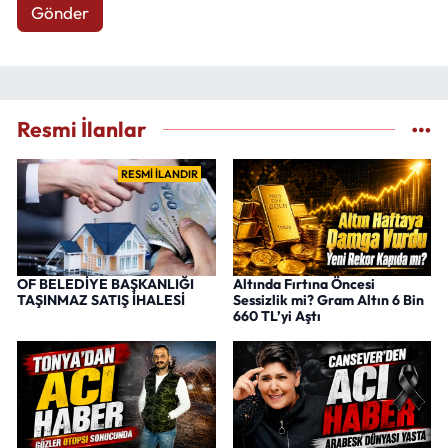
Gönder
Resmi İlanlar
RESMİ İLANDIR
OF BELEDİYE BAŞKANLIĞI
Altında Fırtına Öncesi
TAŞINMAZ SATIŞ İHALESİ
Sessizlik mi? Gram Altın 6 Bin
660 TL’yi Aştı