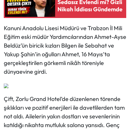
Sedasız Evlendi mi? Gizli
Nikah İddiası Gündemde
Ekonomi
Kanuni Anadolu Lisesi Müdürü ve Trabzon İl Mili
Sağlık
Eğitim eski müdür Yardımcılarından Ahmet-Ayse
Turizm
Beldüz’ün biricik kızları Bilgen ile Sebahat ve
Yakup Şahin’in oğulları Ahmet, 16 Mayıs’ta
Teknoloji
gerçekleştirilen görkemli nikâh töreniyle
dünyaevine girdi.
Çift, Zorlu Grand Hotel’de düzenlenen törende
şıklıkları ve pozitif enerjileri ile davetlilerden tam
not aldı. Ailelerin yakın dostları ve sevenlerinin
katıldığı nikahta mutluluk salona yansıdı. Genç