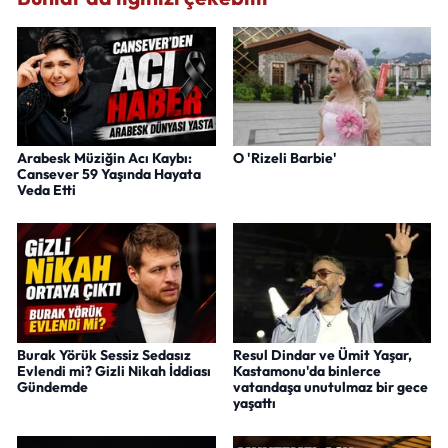
Arabesk Müziğin Acı Kaybı:
O 'Rizeli Barbie'
Cansever 59 Yaşında Hayata
Veda Etti
Burak Yörük Sessiz Sedasız
Resul Dindar ve Ümit Yaşar,
Evlendi mi? Gizli Nikah İddiası
Kastamonu'da binlerce
Gündemde
vatandaşa unutulmaz bir gece
yaşattı