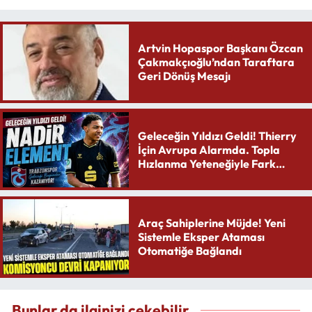
Artvin Hopaspor Başkanı Özcan
Çakmakçıoğlu’ndan Taraftara
Geri Dönüş Mesajı
Geleceğin Yıldızı Geldi! Thierry
İçin Avrupa Alarmda. Topla
Hızlanma Yeteneğiyle Fark
Yaratıyor
Araç Sahiplerine Müjde! Yeni
Sistemle Eksper Ataması
Otomatiğe Bağlandı
Bunlar da ilginizi çekebilir