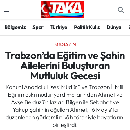
Bölgemiz
Trabzon Nöbetçi Eczaneler
Bölgemiz
Spor
Türkiye
Politik Kulis
Dünya
Spor
Trabzon Hava Durumu
MAGAZIN
Türkiye
Trabzon Trafik Yoğunluk Haritası
Trabzon’da Eğitim ve Şahin
Ailelerini Buluşturan
Kültür/Sanat
Süper Lig Puan Durumu ve Fikstür
Mutluluk Gecesi
Politika
Tüm Manşetler
Kanuni Anadolu Lisesi Müdürü ve Trabzon İl Milli
Eğitim eski müdür yardımcılarından Ahmet ve
Politik Kulis
Son Dakika Haberleri
Ayşe Beldüz’ün kızları Bilgen ile Sebahat ve
Yakup Şahin’in oğulları Ahmet, 16 Mayıs’ta
Dünya
Haber Arşivi
düzenlenen görkemli nikâh töreniyle hayatlarını
birleştirdi.
Magazin