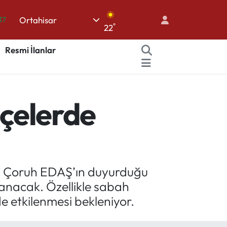
Ortahisar
01
°
22
06
Resmi İlanlar
02
05
14
lçelerde
37
di. Çoruh EDAŞ’ın duyurduğu
yaşanacak. Özellikle sabah
e etkilenmesi bekleniyor.