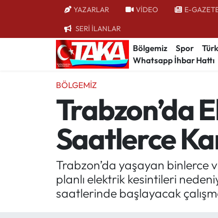
YAZARLAR
VİDEO
E-GAZET
SERİ İLANLAR
Bölgemiz
Trabzon Nöbetçi Eczaneler
Bölgemiz
Spor
Türk
Whatsapp İhbar Hattı
Spor
Trabzon Hava Durumu
BÖLGEMIZ
Türkiye
Trabzon Trafik Yoğunluk Haritası
Trabzon’da El
Kültür/Sanat
Süper Lig Puan Durumu ve Fikstür
Saatlerce Ka
Politika
Tüm Manşetler
Politik Kulis
Son Dakika Haberleri
Trabzon’da yaşayan binlerce va
planlı elektrik kesintileri neden
Dünya
Haber Arşivi
saatlerinde başlayacak çalışma
Magazin