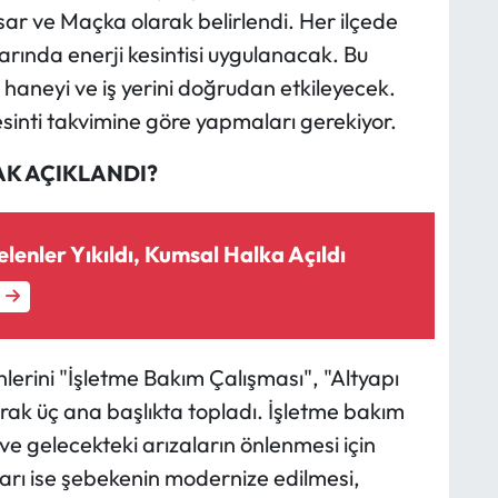
isar ve Maçka olarak belirlendi. Her ilçede
klarında enerji kesintisi uygulanacak. Bu
 haneyi ve iş yerini doğrudan etkileyecek.
esinti takvimine göre yapmaları gerekiyor.
AK AÇIKLANDI?
enler Yıkıldı, Kumsal Halka Açıldı
lerini "İşletme Bakım Çalışması", "Altyapı
rak üç ana başlıkta topladı. İşletme bakım
ve gelecekteki arızaların önlenmesi için
aları ise şebekenin modernize edilmesi,