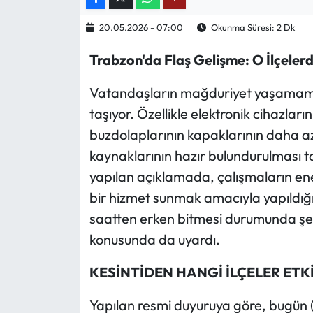
20.05.2026 - 07:00
Okunma Süresi: 2 Dk
Ekonomi
Trabzon'da Flaş Gelişme: O İlçele
Sağlık
Vatandaşların mağduriyet yaşamama
Turizm
taşıyor. Özellikle elektronik cihazlar
buzdolaplarının kapaklarının daha az 
Teknoloji
kaynaklarının hazır bulundurulması t
yapılan açıklamada, çalışmaların ener
bir hizmet sunmak amacıyla yapıldığı 
saatten erken bitmesi durumunda şeb
konusunda da uyardı.
KESİNTİDEN HANGİ İLÇELER ETK
Yapılan resmi duyuruya göre, bugün 