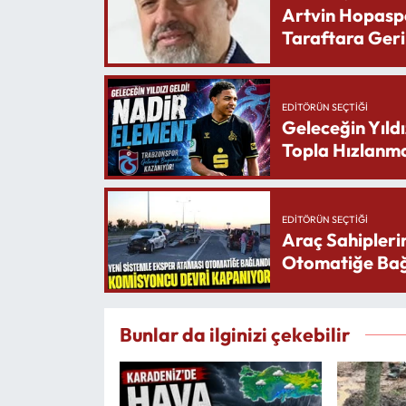
Artvin Hopasp
Taraftara Geri
EDITÖRÜN SEÇTIĞI
Geleceğin Yıldı
Topla Hızlanma
EDITÖRÜN SEÇTIĞI
Araç Sahipleri
Otomatiğe Bağ
Bunlar da ilginizi çekebilir