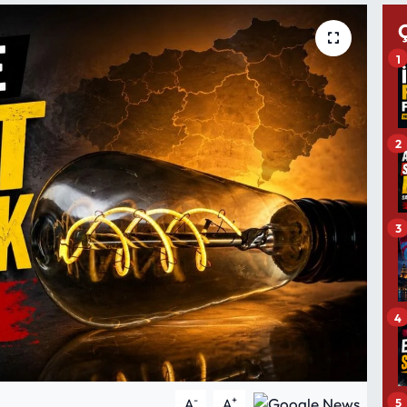
1
2
3
4
-
+
5
A
A