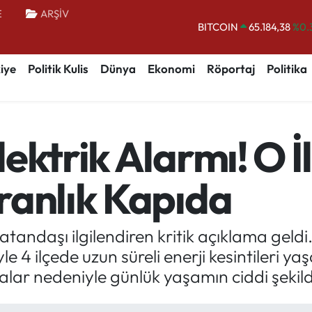
E
ARŞİV
DOLAR
47,7239
%0.
EURO
55,1823
%-0.
iye
Politik Kulis
Dünya
Ekonomi
Röportaj
Politika
STERLİN
64,4329
%-0.
GRAM ALTIN
6664.02
%0.
BİST100
13.779
%-
ektrik Alarmı! O İ
BITCOIN
65.184,38
%0.
ranlık Kapıda
tandaşı ilgilendiren kritik açıklama gel
iyle 4 ilçede uzun süreli enerji kesintileri 
lar nedeniyle günlük yaşamın ciddi şekild