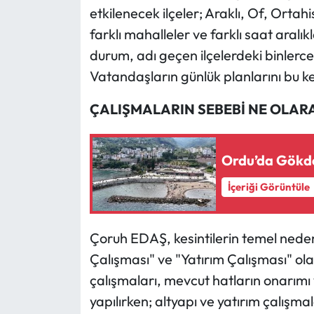
etkilenecek ilçeler; Araklı, Of, Ortah
farklı mahalleler ve farklı saat aralı
durum, adı geçen ilçelerdeki binlerce
Vatandaşların günlük planlarını bu k
ÇALIŞMALARIN SEBEBİ NE OLAR
Ordu’da Gökdel
İçeriği Görüntüle
Çoruh EDAŞ, kesintilerin temel neden
Çalışması" ve "Yatırım Çalışması" ola
çalışmaları, mevcut hatların onarımı 
yapılırken; altyapı ve yatırım çalışm