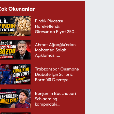
Çok Okunanlar
Fındık Piyasası
Hareketlendi:
Giresun’da Fiyat 250
TL’yi Gördü
Ahmet Ağaoğlu’ndan
Mohamed Salah
Açıklaması:
Trabzonspor’a Çok
Yakışır
Trabzonspor Ousmane
Diabate İçin Sürpriz
Formülü Devreye
Sokuyor
Benjamin Bouchouari
Schladming
kampındaki
performansıyla şaşırttı