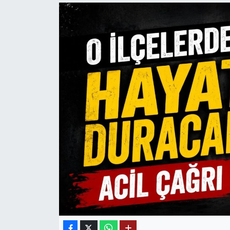
Mektup Galeri
Röportaj
Manşet
Köşe Yazıları
Karikatür Galeri
BIK
ASTROLOJİ
Spor Yazıları
Mektup Galeri