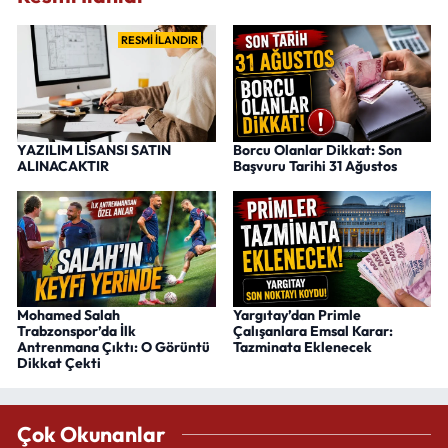
RESMİ İLANDIR
YAZILIM LİSANSI SATIN
Borcu Olanlar Dikkat: Son
ALINACAKTIR
Başvuru Tarihi 31 Ağustos
Mohamed Salah
Yargıtay’dan Primle
Trabzonspor’da İlk
Çalışanlara Emsal Karar:
Antrenmana Çıktı: O Görüntü
Tazminata Eklenecek
Dikkat Çekti
Çok Okunanlar