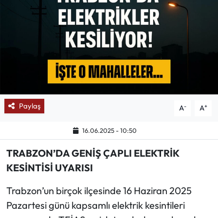
Mektup Galeri
Röportaj
Manşet
Köşe Yazıları
Paylaş
-
+
A
A
Karikatür Galeri
16.06.2025 - 10:50
BIK
TRABZON’DA GENİŞ ÇAPLI ELEKTRİK
ASTROLOJİ
KESİNTİSİ UYARISI
Trabzon’un birçok ilçesinde 16 Haziran 2025
Spor Yazıları
Pazartesi günü kapsamlı elektrik kesintileri
Mektup Galeri