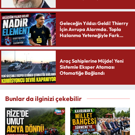
Geleceğin Yıldızı Geldi! Thierry
İçin Avrupa Alarmda. Topla
Hızlanma Yeteneğiyle Fark
Yaratıyor
Araç Sahiplerine Müjde! Yeni
Sistemle Eksper Ataması
Otomatiğe Bağlandı
Bunlar da ilginizi çekebilir