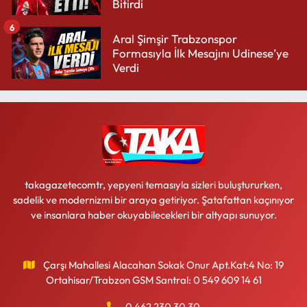
Bitirdi
6
Aral Şimşir Trabzonspor
Formasıyla İlk Mesajını Udinese’ye
Verdi
takagazetecomtr, yepyeni temasıyla sizleri buluştururken,
sadelik ve modernizmi bir araya getiriyor. Şatafattan kaçınıyor
ve insanlara haber okuyabilecekleri bir altyapı sunuyor.
Çarşı Mahallesi Alacahan Sokak Onur Apt.Kat:4 No: 19
Ortahisar/Trabzon GSM Santral: 0 549 609 14 61
0 462 230 30 30