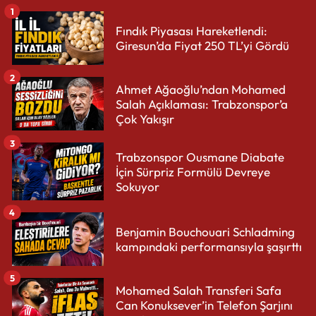
1
Fındık Piyasası Hareketlendi:
Giresun’da Fiyat 250 TL’yi Gördü
2
Ahmet Ağaoğlu’ndan Mohamed
Salah Açıklaması: Trabzonspor’a
Çok Yakışır
3
Trabzonspor Ousmane Diabate
İçin Sürpriz Formülü Devreye
Sokuyor
4
Benjamin Bouchouari Schladming
kampındaki performansıyla şaşırttı
5
Mohamed Salah Transferi Safa
Can Konuksever’in Telefon Şarjını