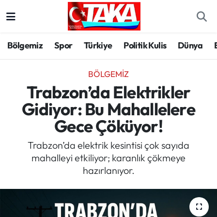
Bölgemiz
Trabzon Nöbetçi Eczaneler
Bölgemiz
Spor
Türkiye
Politik Kulis
Dünya
Spor
Trabzon Hava Durumu
BÖLGEMIZ
Türkiye
Trabzon Trafik Yoğunluk Haritası
Trabzon’da Elektrikler
Gidiyor: Bu Mahallelere
Kültür/Sanat
Süper Lig Puan Durumu ve Fikstür
Gece Çöküyor!
Politika
Tüm Manşetler
Trabzon’da elektrik kesintisi çok sayıda
mahalleyi etkiliyor; karanlık çökmeye
Politik Kulis
Son Dakika Haberleri
hazırlanıyor.
Dünya
Haber Arşivi
Magazin