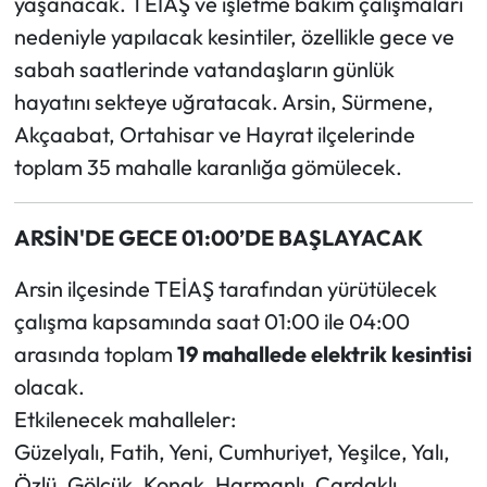
yaşanacak. TEİAŞ ve işletme bakım çalışmaları
nedeniyle yapılacak kesintiler, özellikle gece ve
Ekonomi
sabah saatlerinde vatandaşların günlük
hayatını sekteye uğratacak. Arsin, Sürmene,
Sağlık
Akçaabat, Ortahisar ve Hayrat ilçelerinde
Turizm
toplam 35 mahalle karanlığa gömülecek.
Teknoloji
ARSİN'DE GECE 01:00’DE BAŞLAYACAK
Arsin ilçesinde TEİAŞ tarafından yürütülecek
çalışma kapsamında saat 01:00 ile 04:00
arasında toplam
19 mahallede elektrik kesintisi
olacak.
Etkilenecek mahalleler:
Güzelyalı, Fatih, Yeni, Cumhuriyet, Yeşilce, Yalı,
Özlü, Gölcük, Konak, Harmanlı, Çardaklı,