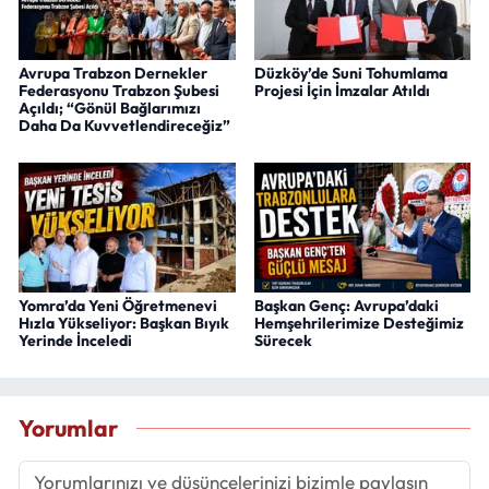
Avrupa Trabzon Dernekler
Düzköy’de Suni Tohumlama
Federasyonu Trabzon Şubesi
Projesi İçin İmzalar Atıldı
Açıldı; “Gönül Bağlarımızı
Daha Da Kuvvetlendireceğiz”
Yomra’da Yeni Öğretmenevi
Başkan Genç: Avrupa’daki
Hızla Yükseliyor: Başkan Bıyık
Hemşehrilerimize Desteğimiz
Yerinde İnceledi
Sürecek
Yorumlar