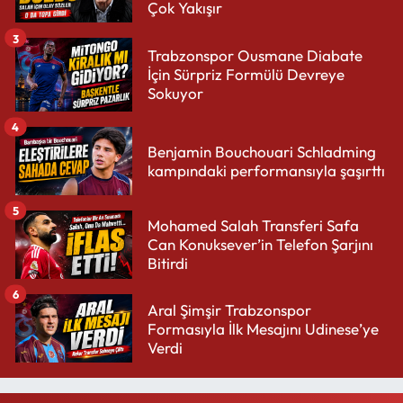
Çok Yakışır
3
Trabzonspor Ousmane Diabate
İçin Sürpriz Formülü Devreye
Sokuyor
4
Benjamin Bouchouari Schladming
kampındaki performansıyla şaşırttı
5
Mohamed Salah Transferi Safa
Can Konuksever’in Telefon Şarjını
Bitirdi
6
Aral Şimşir Trabzonspor
Formasıyla İlk Mesajını Udinese’ye
Verdi