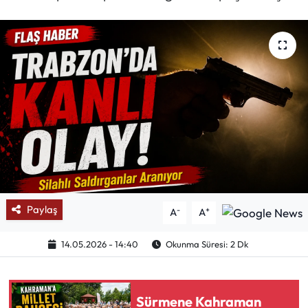
Mektup Galeri
Röportaj
Manşet
Köşe Yazıları
Karikatür Galeri
BIK
Paylaş
-
+
A
A
ASTROLOJİ
14.05.2026 - 14:40
Okunma Süresi: 2 Dk
Spor Yazıları
Sürmene Kahraman
Mektup Galeri