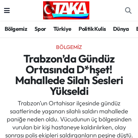
Bölgemiz
Trabzon Nöbetçi Eczaneler
Bölgemiz
Spor
Türkiye
Politik Kulis
Dünya
Spor
Trabzon Hava Durumu
BÖLGEMIZ
Türkiye
Trabzon Trafik Yoğunluk Haritası
Trabzon’da Gündüz
Ortasında D*hşet!
Kültür/Sanat
Süper Lig Puan Durumu ve Fikstür
Mahallede Silah Sesleri
Politika
Tüm Manşetler
Yükseldi
Politik Kulis
Son Dakika Haberleri
Trabzon’un Ortahisar ilçesinde gündüz
saatlerinde yaşanan silahlı saldırı mahallede
Dünya
Haber Arşivi
paniğe neden oldu. Vücudunun üç bölgesinden
vurulan bir kişi hastaneye kaldırılırken, olay
Magazin
sonrası polis ekipleri saldırganların peşine düştü.