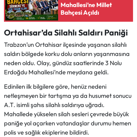
Mahallesi’ne Millet
Bahçesi Açıldı
Ekonomi
Sağlık
Ortahisar’da Silahlı Saldırı Paniği
Trabzon’un Ortahisar ilçesinde yaşanan silahlı
Turizm
saldırı bölgede korku dolu anların yaşanmasına
Teknoloji
neden oldu. Olay, gündüz saatlerinde 3 Nolu
Erdoğdu Mahallesi’nde meydana geldi.
Edinilen ilk bilgilere göre, henüz nedeni
netleşmeyen bir tartışma ya da husumet sonucu
A.T. isimli şahıs silahlı saldırıya uğradı.
Mahallede yükselen silah sesleri çevrede büyük
paniğe yol açarken vatandaşlar durumu hemen
polis ve sağlık ekiplerine bildirdi.