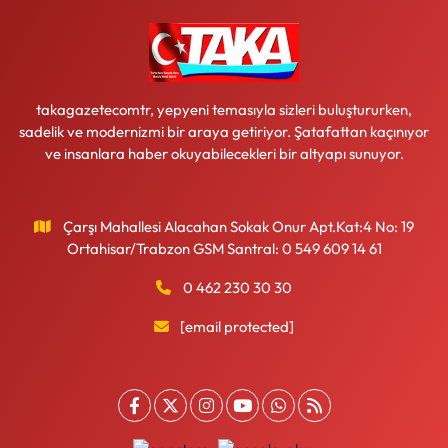
takagazetecomtr, yepyeni temasıyla sizleri buluştururken,
sadelik ve modernizmi bir araya getiriyor. Şatafattan kaçınıyor
ve insanlara haber okuyabilecekleri bir altyapı sunuyor.
Çarşı Mahallesi Alacahan Sokak Onur Apt.Kat:4 No: 19
Ortahisar/Trabzon GSM Santral: 0 549 609 14 61
0 462 230 30 30
[email protected]