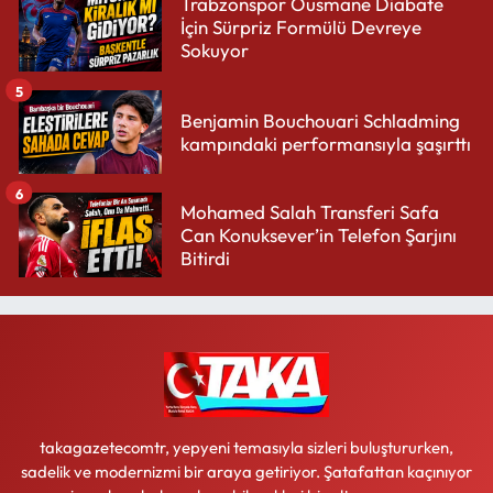
Trabzonspor Ousmane Diabate
İçin Sürpriz Formülü Devreye
Sokuyor
5
Benjamin Bouchouari Schladming
kampındaki performansıyla şaşırttı
6
Mohamed Salah Transferi Safa
Can Konuksever’in Telefon Şarjını
Bitirdi
takagazetecomtr, yepyeni temasıyla sizleri buluştururken,
sadelik ve modernizmi bir araya getiriyor. Şatafattan kaçınıyor