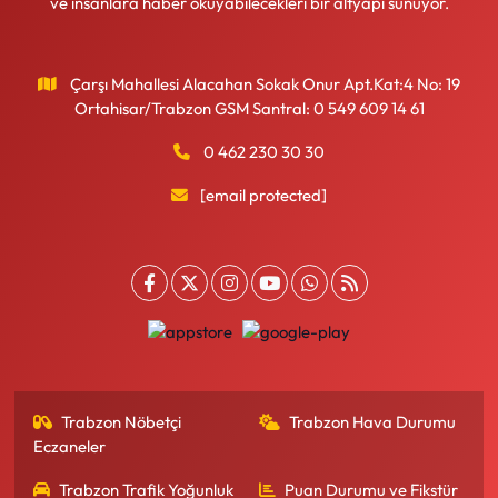
ve insanlara haber okuyabilecekleri bir altyapı sunuyor.
Çarşı Mahallesi Alacahan Sokak Onur Apt.Kat:4 No: 19
Ortahisar/Trabzon GSM Santral: 0 549 609 14 61
0 462 230 30 30
[email protected]
Trabzon Nöbetçi
Trabzon Hava Durumu
Eczaneler
Trabzon Trafik Yoğunluk
Puan Durumu ve Fikstür