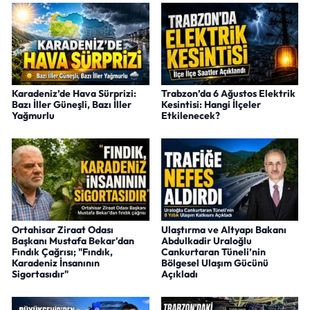
Karadeniz’de Hava Sürprizi:
Trabzon’da 6 Ağustos Elektrik
Bazı İller Güneşli, Bazı İller
Kesintisi: Hangi İlçeler
Yağmurlu
Etkilenecek?
Ortahisar Ziraat Odası
Ulaştırma ve Altyapı Bakanı
Başkanı Mustafa Bekar'dan
Abdulkadir Uraloğlu
Fındık Çağrısı; "Fındık,
Cankurtaran Tüneli’nin
Karadeniz İnsanının
Bölgesel Ulaşım Gücünü
Sigortasıdır"
Açıkladı