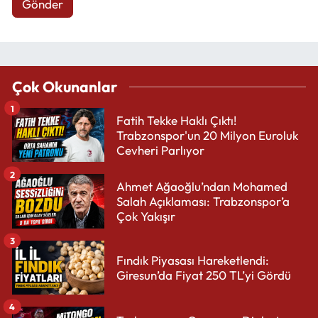
Gönder
Çok Okunanlar
1
Fatih Tekke Haklı Çıktı!
Trabzonspor'un 20 Milyon Euroluk
Cevheri Parlıyor
2
Ahmet Ağaoğlu’ndan Mohamed
Salah Açıklaması: Trabzonspor’a
Çok Yakışır
3
Fındık Piyasası Hareketlendi:
Giresun’da Fiyat 250 TL’yi Gördü
4