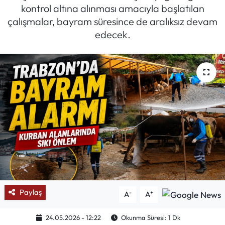
kontrol altına alınması amacıyla başlatılan
Mektup Galeri
çalışmalar, bayram süresince de aralıksız devam
edecek.
Röportaj
Manşet
Köşe Yazıları
Karikatür Galeri
BIK
ASTROLOJİ
Paylaş
-
+
A
A
Spor Yazıları
24.05.2026 - 12:22
Okunma Süresi: 1 Dk
Mektup Galeri