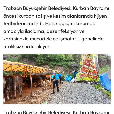
Trabzon Büyükşehir Belediyesi, Kurban Bayramı
Ekonomi
öncesi kurban satış ve kesim alanlarında hijyen
tedbirlerini artırdı. Halk sağlığını korumak
Sağlık
amacıyla ilaçlama, dezenfeksiyon ve
Turizm
karasinekle mücadele çalışmaları il genelinde
aralıksız sürdürülüyor.
Teknoloji
Trabzon Büyükşehir Belediyesi, Kurban Bayramı