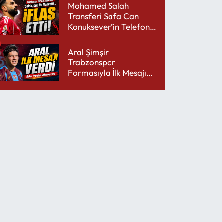
Mohamed Salah
Transferi Safa Can
Konuksever’in Telefon
Şarjını Bitirdi
Aral Şimşir
Trabzonspor
Formasıyla İlk Mesajını
Udinese’ye Verdi