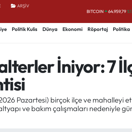
BITCOIN
64.959,79
%1
E
ARŞİV
DOLAR
47,7436
%0.
EURO
55,2510
%0.
iye
Politik Kulis
Dünya
Ekonomi
Röportaj
Politika
STERLİN
64,4811
%0.
GRAM ALTIN
6660.55
%0.
BİST100
13.779
%-
terler İniyor: 7 İl
tisi
6 Pazartesi) birçok ilçe ve mahalleyi etk
 altyapı ve bakım çalışmaları nedeniyle gün