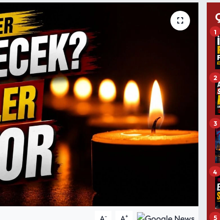
1
2
3
4
-
+
5
A
A