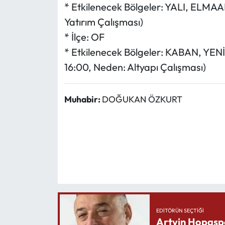
* Etkilenecek Bölgeler: YALI, ELMA
Yatırım Çalışması)
* İlçe: OF
* Etkilenecek Bölgeler: KABAN, YEN
16:00, Neden: Altyapı Çalışması)
Muhabir:
DOĞUKAN ÖZKURT
EDITÖRÜN SEÇTIĞI
Artvin Hopasp