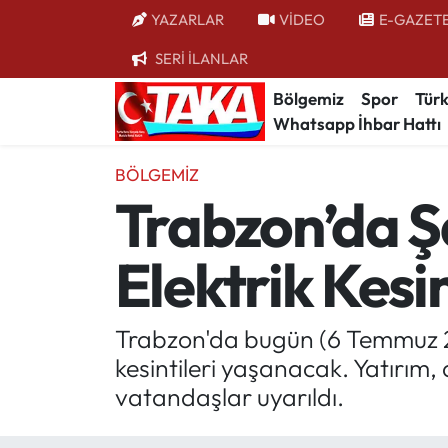
YAZARLAR
VİDEO
E-GAZET
SERİ İLANLAR
Bölgemiz
Trabzon Nöbetçi Eczaneler
Bölgemiz
Spor
Türk
Whatsapp İhbar Hattı
Spor
Trabzon Hava Durumu
BÖLGEMIZ
Türkiye
Trabzon Trafik Yoğunluk Haritası
Trabzon’da Şal
Kültür/Sanat
Süper Lig Puan Durumu ve Fikstür
Elektrik Kesin
Politika
Tüm Manşetler
Politik Kulis
Son Dakika Haberleri
Trabzon'da bugün (6 Temmuz 202
kesintileri yaşanacak. Yatırım,
Dünya
Haber Arşivi
vatandaşlar uyarıldı.
Magazin