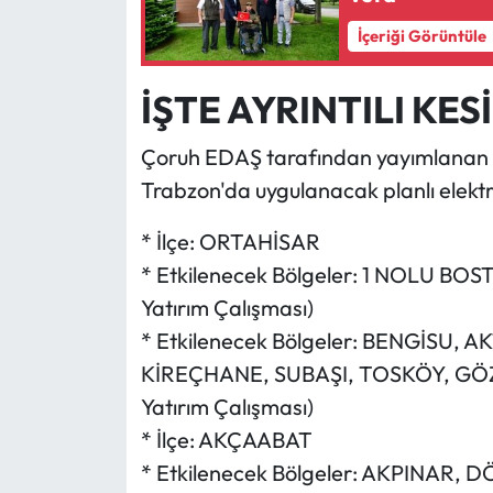
İçeriği Görüntüle
İŞTE AYRINTILI KESİ
Çoruh EDAŞ tarafından yayımlanan 
Trabzon'da uygulanacak planlı elektrik 
* İlçe: ORTAHİSAR
* Etkilenecek Bölgeler: 1 NOLU BOS
Yatırım Çalışması)
* Etkilenecek Bölgeler: BENGİSU
KİREÇHANE, SUBAŞI, TOSKÖY, GÖZA
Yatırım Çalışması)
* İlçe: AKÇAABAT
* Etkilenecek Bölgeler: AKPINAR,