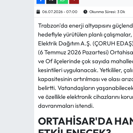
06.07.2026 - 07:00
Okunma Süresi: 3 Dk
Ekonomi
Trabzon'da enerji altyapısını güçlen
Sağlık
hedefiyle yürütülen planlı çalışmalar
Elektrik Dağıtım A.Ş. (ÇORUH EDAŞ)
Turizm
(6 Temmuz 2026 Pazartesi) Ortahisar
Teknoloji
ve Of ilçelerinde çok sayıda mahalled
kesintileri uygulanacak. Yetkililer, ça
kapasitesinin artırılması ve olası arı
belirtti. Vatandaşların yaşanabilecek 
ve özellikle elektronik cihazlarını ko
davranmaları istendi.
ORTAHİSAR'DA HA
ETKİLENECEK?