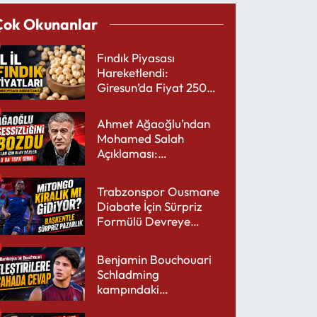
Çok Okunanlar
Fındık Piyasası
Hareketlendi:
Giresun’da Fiyat 250
TL’yi Gördü
Ahmet Ağaoğlu’ndan
Mohamed Salah
Açıklaması:
Trabzonspor’a Çok
Yakışır
Trabzonspor Ousmane
Diabate İçin Sürpriz
Formülü Devreye
Sokuyor
Benjamin Bouchouari
Schladming
kampındaki
performansıyla şaşırttı