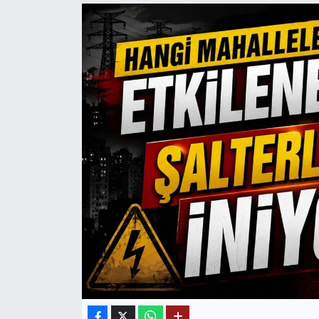
Mektup Galeri
Röportaj
Manşet
Köşe Yazıları
Karikatür Galeri
BIK
ASTROLOJİ
Spor Yazıları
Mektup Galeri