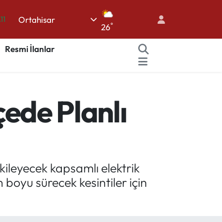
.11
Ortahisar
18
°
26
32
Resmi İlanlar
38
03
14
çede Planlı
ileyecek kapsamlı elektrik
 boyu sürecek kesintiler için