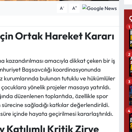
-
+
A
A
1
İçin Ortak Hareket Kararı
2
 kazandırılması amacıyla dikkat çeken bir iş
Cumhuriyet Başsavcılığı koordinasyonunda
faz kurumlarında bulunan tutuklu ve hükümlüler
3
 çocuklara yönelik projeler masaya yatırıldı.
ğında düzenlenen toplantıda, özellikle spor
 sürecine sağladığı katkılar değerlendirildi.
4
süre içinde hayata geçirilmesi kararlaştırıldı.
Katılımlı Kritik Zirve