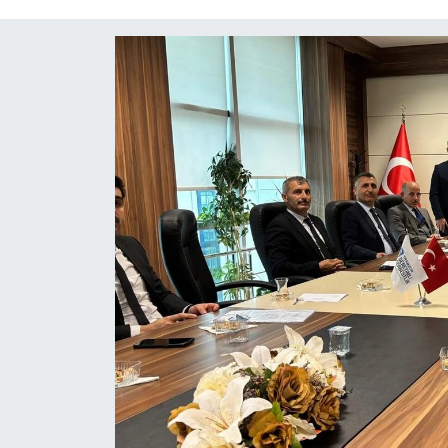
Mektup Galeri
Röportaj
Manşet
Köşe Yazıları
Karikatür Galeri
BIK
ASTROLOJİ
Spor Yazıları
Mektup Galeri