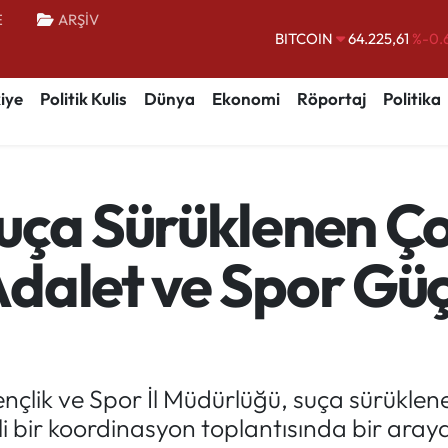
E
ARŞİV
DOLAR
47,7143
%0.
EURO
55,0317
%-0.
iye
Politik Kulis
Dünya
Ekonomi
Röportaj
Politika
STERLİN
64,2463
%0.
GRAM ALTIN
6510.40
%0.
BİST100
13.799
%
uça Sürüklenen Ço
BITCOIN
64.225,61
%-0.
dalet ve Spor Güç
ençlik ve Spor İl Müdürlüğü, suça sürükle
 bir koordinasyon toplantısında bir araya