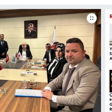
Y
S
A
Ç
M
G
R