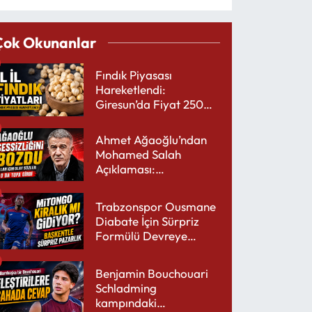
Çok Okunanlar
Fındık Piyasası
Hareketlendi:
Giresun’da Fiyat 250
TL’yi Gördü
Ahmet Ağaoğlu’ndan
Mohamed Salah
Açıklaması:
Trabzonspor’a Çok
Yakışır
Trabzonspor Ousmane
Diabate İçin Sürpriz
Formülü Devreye
Sokuyor
Benjamin Bouchouari
Schladming
kampındaki