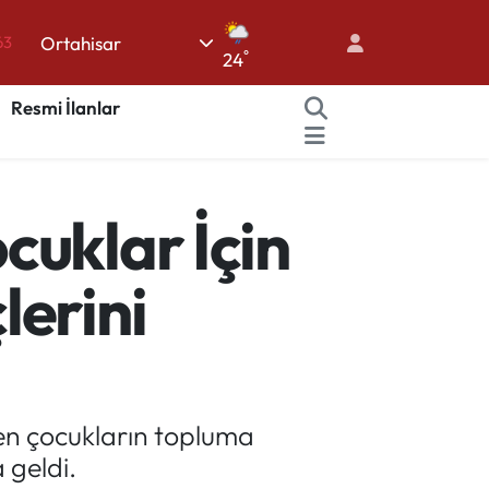
Ortahisar
16
°
24
02
Resmi İlanlar
07
45
70
cuklar İçin
63
lerini
nen çocukların topluma
 geldi.