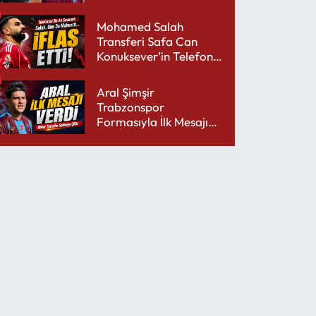
performansıyla şaşırttı
Mohamed Salah
Transferi Safa Can
Konuksever’in Telefon
Şarjını Bitirdi
Aral Şimşir
Trabzonspor
Formasıyla İlk Mesajını
Udinese’ye Verdi