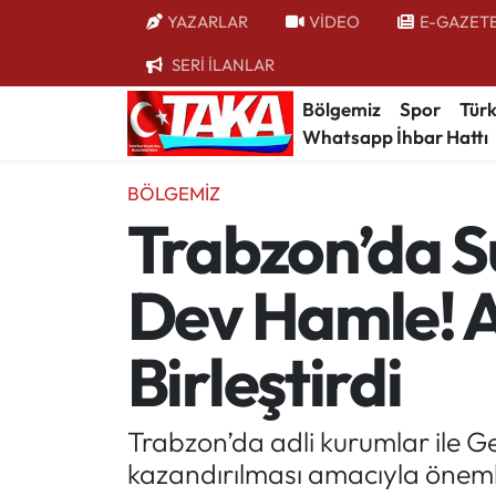
YAZARLAR
VİDEO
E-GAZET
SERİ İLANLAR
Bölgemiz
Trabzon Nöbetçi Eczaneler
Bölgemiz
Spor
Türk
Whatsapp İhbar Hattı
Spor
Trabzon Hava Durumu
BÖLGEMIZ
Türkiye
Trabzon Trafik Yoğunluk Haritası
Trabzon’da S
Kültür/Sanat
Süper Lig Puan Durumu ve Fikstür
Dev Hamle! A
Politika
Tüm Manşetler
Birleştirdi
Politik Kulis
Son Dakika Haberleri
Dünya
Haber Arşivi
Trabzon’da adli kurumlar ile G
kazandırılması amacıyla önemli
Magazin