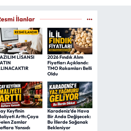
Resmi İlanlar
RESMİ İLANDIR
AZILIM LİSANSI
2026 Fındık Alım
ATIN
Fiyatları Açıklandı:
LINACAKTIR
TMO Rakamları Belli
Oldu
ay Keyfinin
Karadeniz’de Hava
aliyeti Arttı:Çaya
Bir Anda Değişecek:
elen Zamlar
Bu İllerde Sağanak
aflara Yansıdı
Bekleniyor