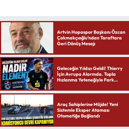
Artvin Hopaspor Başkanı Özcan
Çakmakçıoğlu’ndan Taraftara
Geri Dönüş Mesajı
Geleceğin Yıldızı Geldi! Thierry
İçin Avrupa Alarmda. Topla
Hızlanma Yeteneğiyle Fark
Yaratıyor
Araç Sahiplerine Müjde! Yeni
Sistemle Eksper Ataması
Otomatiğe Bağlandı