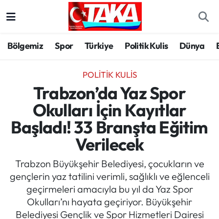
Bölgemiz
Trabzon Nöbetçi Eczaneler
Bölgemiz
Spor
Türkiye
Politik Kulis
Dünya
Spor
Trabzon Hava Durumu
POLITIK KULIS
Türkiye
Trabzon Trafik Yoğunluk Haritası
Trabzon’da Yaz Spor
Okulları İçin Kayıtlar
Kültür/Sanat
Süper Lig Puan Durumu ve Fikstür
Başladı! 33 Branşta Eğitim
Politika
Tüm Manşetler
Verilecek
Politik Kulis
Son Dakika Haberleri
Trabzon Büyükşehir Belediyesi, çocukların ve
gençlerin yaz tatilini verimli, sağlıklı ve eğlenceli
Dünya
Haber Arşivi
geçirmeleri amacıyla bu yıl da Yaz Spor
Okulları’nı hayata geçiriyor. Büyükşehir
Magazin
Belediyesi Gençlik ve Spor Hizmetleri Dairesi