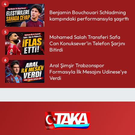
4
Benjamin Bouchouari Schladming
kampındaki performansıyla şaşırttı
5
Mohamed Salah Transferi Safa
Can Konuksever’in Telefon Şarjını
Bitirdi
6
Aral Şimşir Trabzonspor
Formasıyla İlk Mesajını Udinese’ye
Verdi