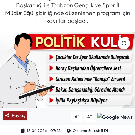
Başkanlığı ile Trabzon Gençlik ve Spor İl
Mektup Galeri
Müdürlüğü iş birliğinde düzenlenen program için
kayıtlar başladı.
Röportaj
Manşet
Köşe Yazıları
Karikatür Galeri
BIK
ASTROLOJİ
Paylaş
-
+
A
A
Spor Yazıları
18.06.2026 - 07:25
Okunma Süresi: 5 Dk
Mektup Galeri