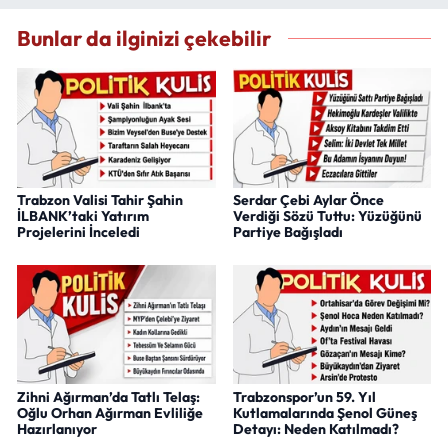
Bunlar da ilginizi çekebilir
Trabzon Valisi Tahir Şahin
Serdar Çebi Aylar Önce
İLBANK’taki Yatırım
Verdiği Sözü Tuttu: Yüzüğünü
Projelerini İnceledi
Partiye Bağışladı
Zihni Ağırman’da Tatlı Telaş:
Trabzonspor’un 59. Yıl
Oğlu Orhan Ağırman Evliliğe
Kutlamalarında Şenol Güneş
Hazırlanıyor
Detayı: Neden Katılmadı?