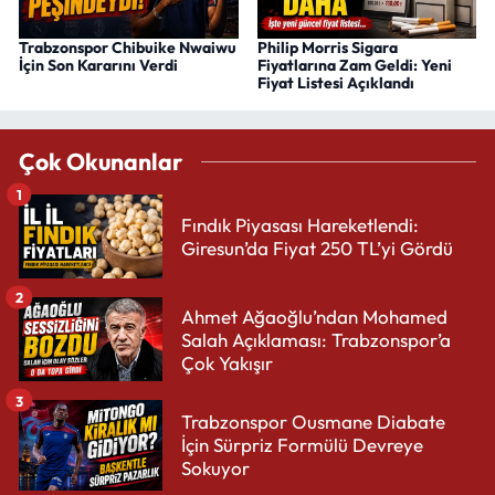
Trabzonspor Chibuike Nwaiwu
Philip Morris Sigara
İçin Son Kararını Verdi
Fiyatlarına Zam Geldi: Yeni
Fiyat Listesi Açıklandı
Çok Okunanlar
1
Fındık Piyasası Hareketlendi:
Giresun’da Fiyat 250 TL’yi Gördü
2
Ahmet Ağaoğlu’ndan Mohamed
Salah Açıklaması: Trabzonspor’a
Çok Yakışır
3
Trabzonspor Ousmane Diabate
İçin Sürpriz Formülü Devreye
Sokuyor