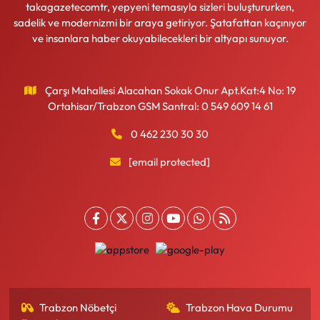
takagazetecomtr, yepyeni temasıyla sizleri buluştururken,
sadelik ve modernizmi bir araya getiriyor. Şatafattan kaçınıyor
ve insanlara haber okuyabilecekleri bir altyapı sunuyor.
Çarşı Mahallesi Alacahan Sokak Onur Apt.Kat:4 No: 19
Ortahisar/Trabzon GSM Santral: 0 549 609 14 61
0 462 230 30 30
[email protected]
Trabzon Nöbetçi
Trabzon Hava Durumu