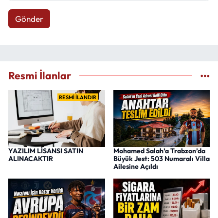
Gönder
Resmi İlanlar
RESMİ İLANDIR
YAZILIM LİSANSI SATIN
Mohamed Salah’a Trabzon’da
ALINACAKTIR
Büyük Jest: 503 Numaralı Villa
Ailesine Açıldı