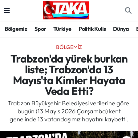
Bölgemiz
Trabzon Nöbetçi Eczaneler
Bölgemiz
Spor
Türkiye
Politik Kulis
Dünya
Spor
Trabzon Hava Durumu
BÖLGEMIZ
Türkiye
Trabzon Trafik Yoğunluk Haritası
Trabzon'da yürek burkan
liste; Trabzon'da 13
Kültür/Sanat
Süper Lig Puan Durumu ve Fikstür
Mayıs'ta Kimler Hayata
Politika
Tüm Manşetler
Veda Etti?
Politik Kulis
Son Dakika Haberleri
Trabzon Büyükşehir Belediyesi verilerine göre,
bugün (13 Mayıs 2026 Çarşamba) kent
Dünya
Haber Arşivi
genelinde 13 vatandaşımız hayatını kaybetti.
Magazin