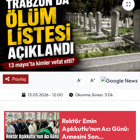
Mektup Galeri
Röportaj
Manşet
Köşe Yazıları
Karikatür Galeri
Paylaş
-
+
A
A
BIK
13.05.2026 - 12:00
Okunma Süresi: 3 Dk
ASTROLOJİ
Rektör Emin
Spor Yazıları
Aşıkkutlu’nun Acı Günü:
Annesini Son
Mektup Galeri