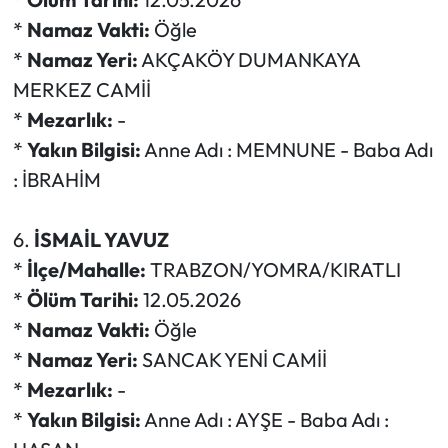
*
Namaz Vakti:
Öğle
*
Namaz Yeri:
AKÇAKÖY DUMANKAYA
MERKEZ CAMİİ
*
Mezarlık:
-
*
Yakın Bilgisi:
Anne Adı : MEMNUNE - Baba Adı
: İBRAHİM
6.
İSMAİL YAVUZ
*
İlçe/Mahalle:
TRABZON/YOMRA/KIRATLI
*
Ölüm Tarihi:
12.05.2026
*
Namaz Vakti:
Öğle
*
Namaz Yeri:
SANCAK YENİ CAMİİ
*
Mezarlık:
-
*
Yakın Bilgisi:
Anne Adı : AYŞE - Baba Adı :