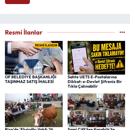
Resmi İlanlar
RESMİ İLANDIR
OF BELEDİYE BAŞKANLIĞI
Sahte UETS E-Postalarına
TAŞINMAZ SATIŞ İHALESİ
Dikkat: e-Devlet Şifreniz Bir
Tıkla Çalınabilir
Rize'de 'Ekşioğlu Vakfı 26.
Sami Çift’ten Karabük’te