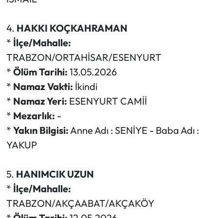
4.
HAKKI KOÇKAHRAMAN
*
İlçe/Mahalle:
TRABZON/ORTAHİSAR/ESENYURT
*
Ölüm Tarihi:
13.05.2026
*
Namaz Vakti:
İkindi
*
Namaz Yeri:
ESENYURT CAMİİ
*
Mezarlık:
-
*
Yakın Bilgisi:
Anne Adı : SENİYE - Baba Adı :
YAKUP
5.
HANIMCIK UZUN
*
İlçe/Mahalle:
TRABZON/AKÇAABAT/AKÇAKÖY
*
Ölüm Tarihi:
12.05.2026