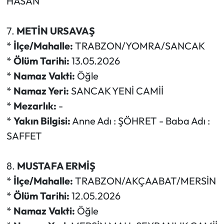
HASAN
7.
METİN URSAVAŞ
*
İlçe/Mahalle:
TRABZON/YOMRA/SANCAK
*
Ölüm Tarihi:
13.05.2026
*
Namaz Vakti:
Öğle
*
Namaz Yeri:
SANCAK YENİ CAMİİ
*
Mezarlık:
-
*
Yakın Bilgisi:
Anne Adı : ŞÖHRET - Baba Adı :
SAFFET
8.
MUSTAFA ERMİŞ
*
İlçe/Mahalle:
TRABZON/AKÇAABAT/MERSİN
*
Ölüm Tarihi:
12.05.2026
*
Namaz Vakti:
Öğle