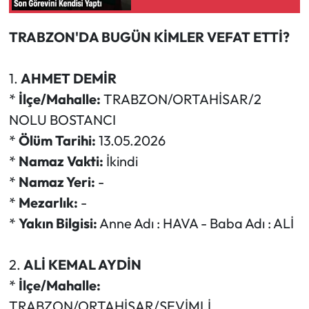
Yolculuğuna Uğurladı
Ekonomi
TRABZON'DA BUGÜN KİMLER VEFAT ETTİ?
Sağlık
1.
AHMET DEMİR
*
İlçe/Mahalle:
TRABZON/ORTAHİSAR/2
Turizm
NOLU BOSTANCI
Teknoloji
*
Ölüm Tarihi:
13.05.2026
*
Namaz Vakti:
İkindi
*
Namaz Yeri:
-
*
Mezarlık:
-
*
Yakın Bilgisi:
Anne Adı : HAVA - Baba Adı : ALİ
2.
ALİ KEMAL AYDİN
*
İlçe/Mahalle:
TRABZON/ORTAHİSAR/SEVİMLİ