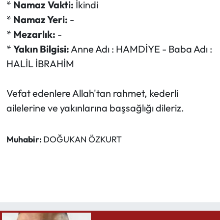
*
Namaz Vakti:
İkindi
*
Namaz Yeri:
-
*
Mezarlık:
-
*
Yakın Bilgisi:
Anne Adı : HAMDİYE - Baba Adı :
HALİL İBRAHİM
Vefat edenlere Allah'tan rahmet, kederli
ailelerine ve yakınlarına başsağlığı dileriz.
Muhabir:
DOĞUKAN ÖZKURT