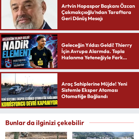
Artvin Hopaspor Başkanı Özcan
Çakmakçıoğlu’ndan Taraftara
Geri Dönüş Mesajı
Geleceğin Yıldızı Geldi! Thierry
İçin Avrupa Alarmda. Topla
Hızlanma Yeteneğiyle Fark
Yaratıyor
Araç Sahiplerine Müjde! Yeni
Sistemle Eksper Ataması
Otomatiğe Bağlandı
Bunlar da ilginizi çekebilir