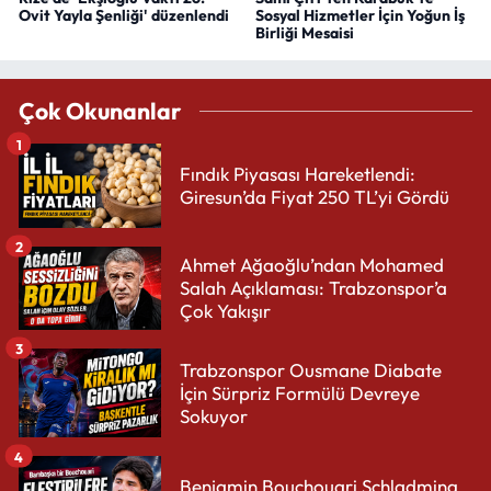
Ovit Yayla Şenliği' düzenlendi
Sosyal Hizmetler İçin Yoğun İş
Birliği Mesaisi
Çok Okunanlar
1
Fındık Piyasası Hareketlendi:
Giresun’da Fiyat 250 TL’yi Gördü
2
Ahmet Ağaoğlu’ndan Mohamed
Salah Açıklaması: Trabzonspor’a
Çok Yakışır
3
Trabzonspor Ousmane Diabate
İçin Sürpriz Formülü Devreye
Sokuyor
4
Benjamin Bouchouari Schladming