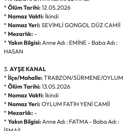
*
Ölüm Tarihi:
12.05.2026
*
Namaz Vakti:
İkindi
*
Namaz Yeri:
SEVİMLİ GONGOL DÜZ CAMİİ
*
Mezarlık:
-
*
Yakın Bilgisi:
Anne Adı : EMİNE - Baba Adı :
HASAN
3.
AYŞE KANAL
*
İlçe/Mahalle:
TRABZON/SÜRMENE/OYLUM
*
Ölüm Tarihi:
13.05.2026
*
Namaz Vakti:
İkindi
*
Namaz Yeri:
OYLUM FATİH YENİ CAMİİ
*
Mezarlık:
-
*
Yakın Bilgisi:
Anne Adı : FATMA - Baba Adı :
İSMAİL