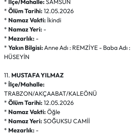
*
İlçe/Mahalle:
SAMSUN
*
Ölüm Tarihi:
12.05.2026
*
Namaz Vakti:
İkindi
*
Namaz Yeri:
-
*
Mezarlık:
-
*
Yakın Bilgisi:
Anne Adı : REMZİYE - Baba Adı :
HÜSEYİN
11.
MUSTAFA YILMAZ
*
İlçe/Mahalle:
TRABZON/AKÇAABAT/KALEÖNÜ
*
Ölüm Tarihi:
12.05.2026
*
Namaz Vakti:
Öğle
*
Namaz Yeri:
SOĞUKSU CAMİİ
*
Mezarlık:
-