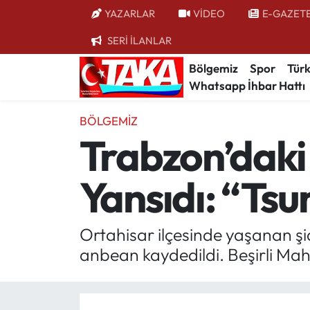
YAZARLAR
VİDEO
E-GAZET
SERİ İLANLAR
Bölgemiz
Trabzon Nöbetçi Eczaneler
Bölgemiz
Spor
Türk
Whatsapp İhbar Hattı
Spor
Trabzon Hava Durumu
BÖLGEMIZ
Türkiye
Trabzon Trafik Yoğunluk Haritası
Trabzon’daki
Kültür/Sanat
Süper Lig Puan Durumu ve Fikstür
Yansıdı: “Tsu
Politika
Tüm Manşetler
Politik Kulis
Son Dakika Haberleri
Ortahisar ilçesinde yaşanan şid
anbean kaydedildi. Beşirli Mah
Dünya
Haber Arşivi
Magazin