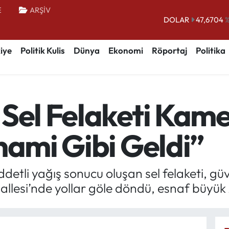
E
ARŞİV
DOLAR
47,6704
EURO
55,0406
%-0.
iye
Politik Kulis
Dünya
Ekonomi
Röportaj
Politika
STERLİN
64,2143
GRAM ALTIN
6510.40
%0.
BİST100
13.799
%
 Sel Felaketi Kam
BITCOIN
64.225,61
%-0.
nami Gibi Geldi”
detli yağış sonucu oluşan sel felaketi, g
allesi’nde yollar göle döndü, esnaf büyük