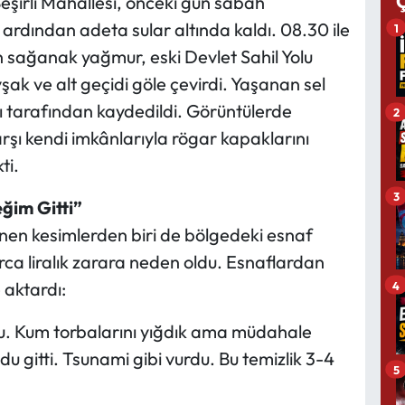
eşirli Mahallesi, önceki gün sabah
ın ardından adeta sular altında kaldı. 08.30 ile
1
en sağanak yağmur, eski Devlet Sahil Yolu
ak ve alt geçidi göle çevirdi. Yaşanan sel
ı tarafından kaydedildi. Görüntülerde
2
şı kendi imkânlarıyla rögar kapaklarını
ti.
3
ğim Gitti”
enen kesimlerden biri de bölgedeki esnaf
arca liralık zarara neden oldu. Esnaflardan
e aktardı:
4
du. Kum torbalarını yığdık ama müdahale
u gitti. Tsunami gibi vurdu. Bu temizlik 3-4
5