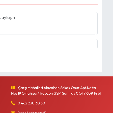
Çarşı Mahallesi Alacahan Sokak Onur Apt.Kat:4
No: 19 Ortahisar/Trabzon GSM Santral: 0 549 609 14 61
0 462 230 30 30
[email protected]