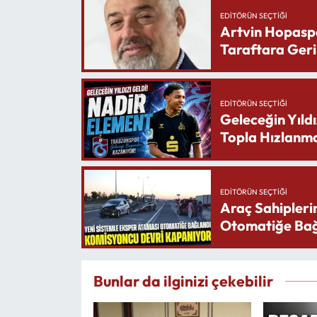
EDITÖRÜN SEÇTIĞI
Artvin Hopasp
Taraftara Geri
EDITÖRÜN SEÇTIĞI
Geleceğin Yıldı
Topla Hızlanma
EDITÖRÜN SEÇTIĞI
Araç Sahipleri
Otomatiğe Bağ
Bunlar da ilginizi çekebilir