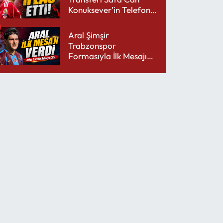
Konuksever’in Telefon
Şarjını Bitirdi
Aral Şimşir
Trabzonspor
Formasıyla İlk Mesajını
Udinese’ye Verdi