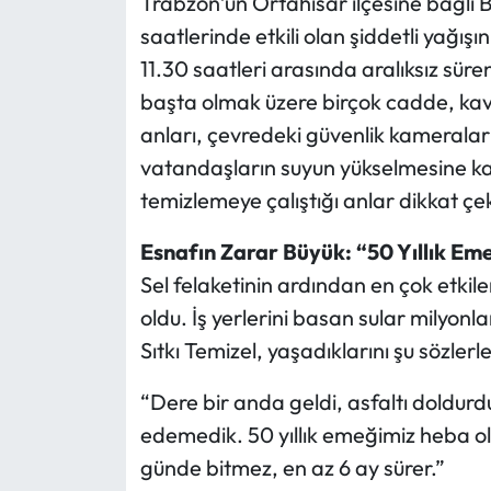
Trabzon’un Ortahisar ilçesine bağlı B
saatlerinde etkili olan şiddetli yağış
Ekonomi
11.30 saatleri arasında aralıksız sür
başta olmak üzere birçok cadde, kavş
Sağlık
anları, çevredeki güvenlik kameralar
Turizm
vatandaşların suyun yükselmesine kar
temizlemeye çalıştığı anlar dikkat çek
Teknoloji
Esnafın Zarar Büyük: “50 Yıllık Eme
Sel felaketinin ardından en çok etkil
oldu. İş yerlerini basan sular milyonl
Sıtkı Temizel, yaşadıklarını şu sözlerl
“Dere bir anda geldi, asfaltı doldur
edemedik. 50 yıllık emeğimiz heba old
günde bitmez, en az 6 ay sürer.”