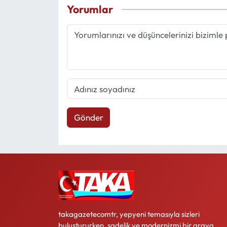
Yorumlar
Gönder
takagazetecomtr, yepyeni temasıyla sizleri
buluştururken, sadelik ve modernizmi bir araya