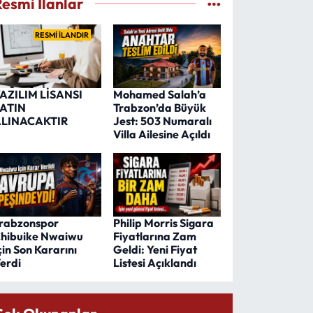
Resmi İlanlar
RESMİ İLANDIR
AZILIM LİSANSI
Mohamed Salah’a
ATIN
Trabzon’da Büyük
LINACAKTIR
Jest: 503 Numaralı
Villa Ailesine Açıldı
rabzonspor
Philip Morris Sigara
hibuike Nwaiwu
Fiyatlarına Zam
çin Son Kararını
Geldi: Yeni Fiyat
erdi
Listesi Açıklandı