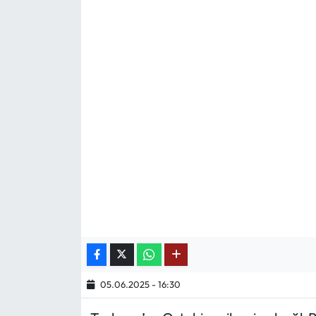
Mektup Galeri
Röportaj
Manşet
Köşe Yazıları
Karikatür Galeri
BIK
ASTROLOJİ
Spor Yazıları
05.06.2025 - 16:30
Mektup Galeri