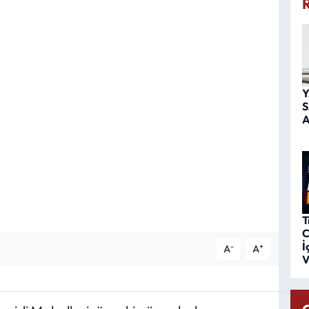
Y
S
A
T
C
İ
-
+
A
A
V