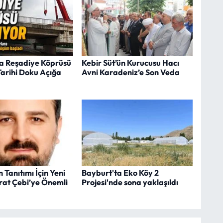
a Reşadiye Köprüsü
Kebir Süt’ün Kurucusu Hacı
 Tarihi Doku Açığa
Avni Karadeniz’e Son Veda
 Tanıtımı İçin Yeni
Bayburt'ta Eko Köy 2
rat Çebi’ye Önemli
Projesi'nde sona yaklaşıldı