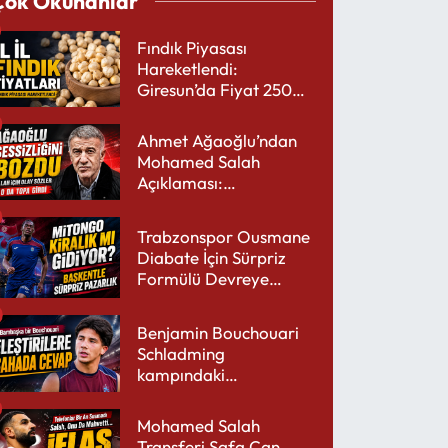
Çok Okunanlar
Fındık Piyasası
Hareketlendi:
Giresun’da Fiyat 250
TL’yi Gördü
Ahmet Ağaoğlu’ndan
Mohamed Salah
Açıklaması:
Trabzonspor’a Çok
Yakışır
Trabzonspor Ousmane
Diabate İçin Sürpriz
Formülü Devreye
Sokuyor
Benjamin Bouchouari
Schladming
kampındaki
performansıyla şaşırttı
Mohamed Salah
Transferi Safa Can