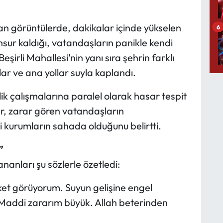
an görüntülerde, dakikalar içinde yükselen
6
hsur kaldığı, vatandaşların panikle kendi
eşirli Mahallesi’nin yanı sıra şehrin farklı
lar ve ana yollar suyla kaplandı.
k çalışmalarına paralel olarak hasar tespit
er, zarar gören vatandaşların
ili kurumların sahada olduğunu belirtti.
”
nanları şu sözlerle özetledi:
aket görüyorum. Suyun gelişine engel
 Maddi zararım büyük. Allah beterinden