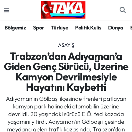
Bölgemiz
Trabzon Nöbetçi Eczaneler
Bölgemiz
Spor
Türkiye
Politik Kulis
Dünya
Spor
Trabzon Hava Durumu
ASAYIŞ
Türkiye
Trabzon Trafik Yoğunluk Haritası
Trabzon’dan Adıyaman’a
Giden Genç Sürücü, Üzerine
Kültür/Sanat
Süper Lig Puan Durumu ve Fikstür
Kamyon Devrilmesiyle
Politika
Tüm Manşetler
Hayatını Kaybetti
Politik Kulis
Son Dakika Haberleri
Adıyaman’ın Gölbaşı ilçesinde frenleri patlayan
kamyon park halindeki otomobilin üzerine
Dünya
Haber Arşivi
devrildi. 20 yaşındaki sürücü E.Ö. feci kazada
yaşamını yitirdi. Adıyaman’ın Gölbaşı ilçesinde
Magazin
meydana gelen trafik kazasında, Trabzon’dan