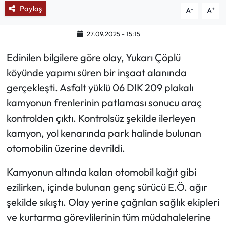
Paylaş
-
+
A
A
Ekonomi
27.09.2025 - 15:15
Sağlık
Edinilen bilgilere göre olay, Yukarı Çöplü
köyünde yapımı süren bir inşaat alanında
Turizm
gerçekleşti. Asfalt yüklü 06 DIK 209 plakalı
Teknoloji
kamyonun frenlerinin patlaması sonucu araç
kontrolden çıktı. Kontrolsüz şekilde ilerleyen
kamyon, yol kenarında park halinde bulunan
otomobilin üzerine devrildi.
Kamyonun altında kalan otomobil kağıt gibi
ezilirken, içinde bulunan genç sürücü E.Ö. ağır
şekilde sıkıştı. Olay yerine çağrılan sağlık ekipleri
ve kurtarma görevlilerinin tüm müdahalelerine