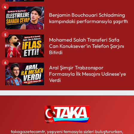
4
Benjamin Bouchouari Schladming
kampındaki performansıyla şaşırttı
5
Mohamed Salah Transferi Safa
Can Konuksever’in Telefon Şarjını
Bitirdi
6
Aral Şimşir Trabzonspor
Formasıyla İlk Mesajını Udinese’ye
Verdi
takagazetecomtr, yepyeni temasıyla sizleri buluştururken,