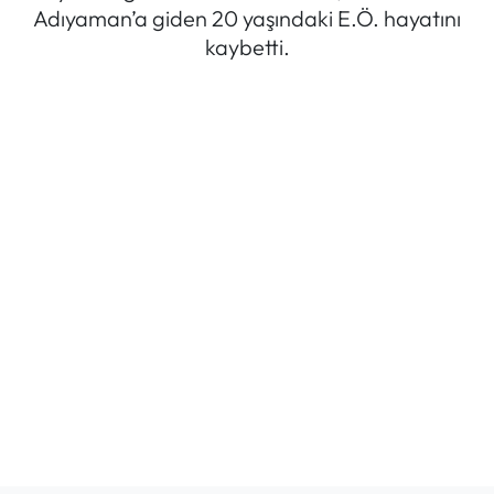
Adıyaman’a giden 20 yaşındaki E.Ö. hayatını
Mektup Galeri
kaybetti.
Röportaj
Manşet
Köşe Yazıları
Karikatür Galeri
BIK
ASTROLOJİ
Spor Yazıları
Mektup Galeri