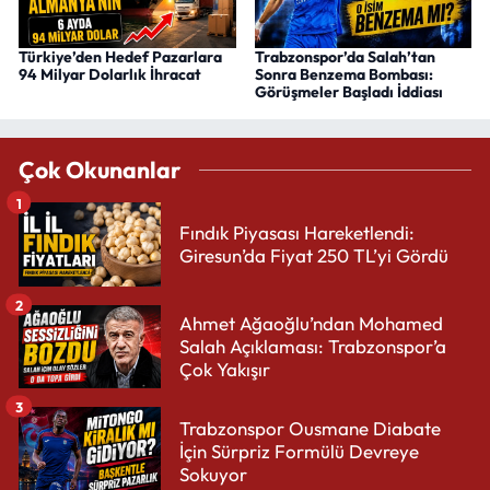
Türkiye’den Hedef Pazarlara
Trabzonspor’da Salah’tan
94 Milyar Dolarlık İhracat
Sonra Benzema Bombası:
Görüşmeler Başladı İddiası
Çok Okunanlar
1
Fındık Piyasası Hareketlendi:
Giresun’da Fiyat 250 TL’yi Gördü
2
Ahmet Ağaoğlu’ndan Mohamed
Salah Açıklaması: Trabzonspor’a
Çok Yakışır
3
Trabzonspor Ousmane Diabate
İçin Sürpriz Formülü Devreye
Sokuyor