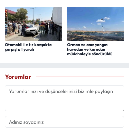
Otomobil ile tır kavşakta
Orman ve anız yangını
çarpıştı: 1 yaralı
havadan ve karadan
müdahaleyle söndürüldü
Yorumlar