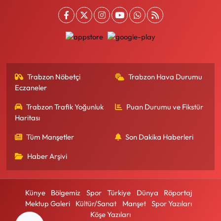
Trabzon Nöbetçi
Trabzon Hava Durumu
Eczaneler
Trabzon Trafik Yoğunluk
Puan Durumu ve Fikstür
Haritası
Tüm Manşetler
Son Dakika Haberleri
Haber Arşivi
Künye
Bölgemiz
Spor
Türkiye
Dünya
Röportaj
Mektup Galeri
Kültür/Sanat
Manşet
Spor Yazıları
Köşe Yazıları