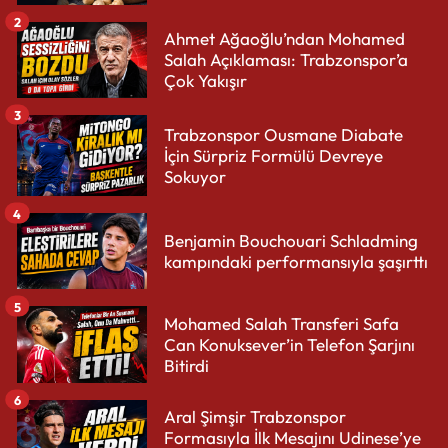
2
Ahmet Ağaoğlu’ndan Mohamed
Salah Açıklaması: Trabzonspor’a
Çok Yakışır
3
Trabzonspor Ousmane Diabate
İçin Sürpriz Formülü Devreye
Sokuyor
4
Benjamin Bouchouari Schladming
kampındaki performansıyla şaşırttı
5
Mohamed Salah Transferi Safa
Can Konuksever’in Telefon Şarjını
Bitirdi
6
Aral Şimşir Trabzonspor
Formasıyla İlk Mesajını Udinese’ye