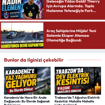
Geleceğin Yıldızı Geldi! Thierry
İçin Avrupa Alarmda. Topla
Hızlanma Yeteneğiyle Fark
Yaratıyor
Araç Sahiplerine Müjde! Yeni
Sistemle Eksper Ataması
Otomatiğe Bağlandı
Bunlar da ilginizi çekebilir
Karadeniz’de Hava Bir Anda
Trabzon’da 7 Ağustos Elektrik
Değişecek: Bu İllerde Sağanak
Kesintisi: Mahalle Mahalle