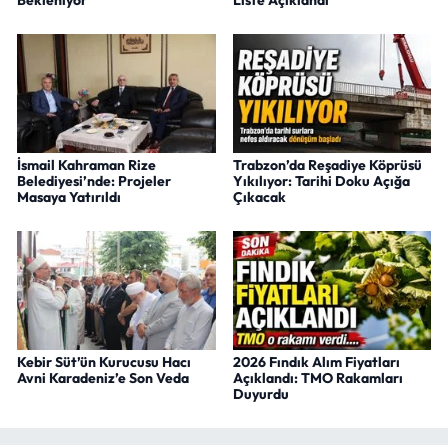
Bekleniyor
Liste Açıklandı
İsmail Kahraman Rize
Trabzon’da Reşadiye Köprüsü
Belediyesi’nde: Projeler
Yıkılıyor: Tarihi Doku Açığa
Masaya Yatırıldı
Çıkacak
Kebir Süt’ün Kurucusu Hacı
2026 Fındık Alım Fiyatları
Avni Karadeniz’e Son Veda
Açıklandı: TMO Rakamları
Duyurdu