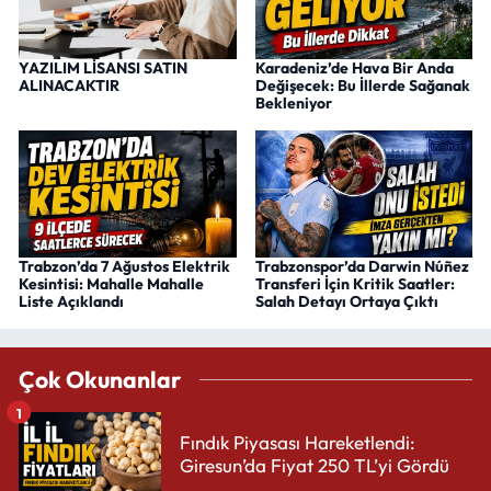
YAZILIM LİSANSI SATIN
Karadeniz’de Hava Bir Anda
ALINACAKTIR
Değişecek: Bu İllerde Sağanak
Bekleniyor
Trabzon’da 7 Ağustos Elektrik
Trabzonspor’da Darwin Núñez
Kesintisi: Mahalle Mahalle
Transferi İçin Kritik Saatler:
Liste Açıklandı
Salah Detayı Ortaya Çıktı
Çok Okunanlar
1
Fındık Piyasası Hareketlendi:
Giresun’da Fiyat 250 TL’yi Gördü