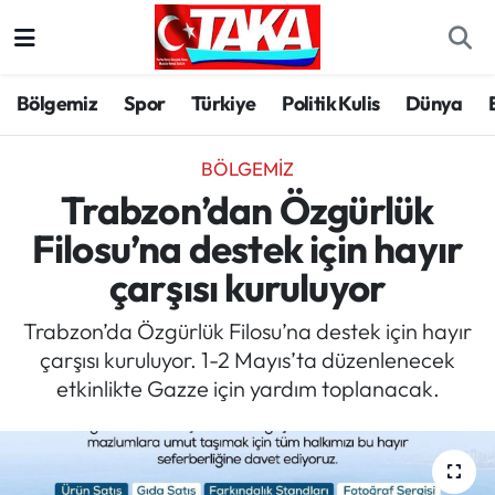
Bölgemiz
Trabzon Nöbetçi Eczaneler
Bölgemiz
Spor
Türkiye
Politik Kulis
Dünya
Spor
Trabzon Hava Durumu
BÖLGEMIZ
Türkiye
Trabzon Trafik Yoğunluk Haritası
Trabzon’dan Özgürlük
Filosu’na destek için hayır
Kültür/Sanat
Süper Lig Puan Durumu ve Fikstür
çarşısı kuruluyor
Politika
Tüm Manşetler
Trabzon’da Özgürlük Filosu’na destek için hayır
çarşısı kuruluyor. 1-2 Mayıs’ta düzenlenecek
Politik Kulis
Son Dakika Haberleri
etkinlikte Gazze için yardım toplanacak.
Dünya
Haber Arşivi
Magazin