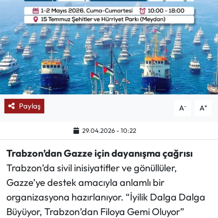
Mektup Galeri
Röportaj
Manşet
Köşe Yazıları
Paylaş
-
+
A
A
Karikatür Galeri
29.04.2026 - 10:22
BIK
Trabzon’dan Gazze için dayanışma çağrısı
ASTROLOJİ
Trabzon’da sivil inisiyatifler ve gönüllüler,
Gazze’ye destek amacıyla anlamlı bir
Spor Yazıları
organizasyona hazırlanıyor. “İyilik Dalga Dalga
Büyüyor, Trabzon’dan Filoya Gemi Oluyor”
Mektup Galeri