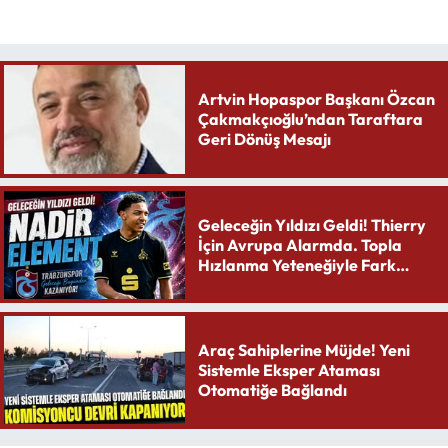
Artvin Hopaspor Başkanı Özcan
Çakmakçıoğlu’ndan Taraftara
Geri Dönüş Mesajı
Geleceğin Yıldızı Geldi! Thierry
İçin Avrupa Alarmda. Topla
Hızlanma Yeteneğiyle Fark
Yaratıyor
Araç Sahiplerine Müjde! Yeni
Sistemle Eksper Ataması
Otomatiğe Bağlandı