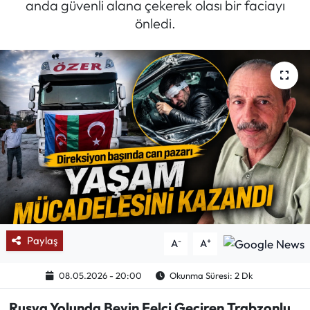
anda güvenli alana çekerek olası bir faciayı
önledi.
Mektup Galeri
Röportaj
Manşet
Köşe Yazıları
Karikatür Galeri
BIK
ASTROLOJİ
Paylaş
-
+
A
A
Spor Yazıları
08.05.2026 - 20:00
Okunma Süresi: 2 Dk
Rusya Yolunda Beyin Felci Geçiren Trabzonlu
Mektup Galeri