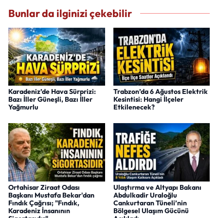
Bunlar da ilginizi çekebilir
Karadeniz’de Hava Sürprizi:
Trabzon’da 6 Ağustos Elektrik
Bazı İller Güneşli, Bazı İller
Kesintisi: Hangi İlçeler
Yağmurlu
Etkilenecek?
Ortahisar Ziraat Odası
Ulaştırma ve Altyapı Bakanı
Başkanı Mustafa Bekar'dan
Abdulkadir Uraloğlu
Fındık Çağrısı; "Fındık,
Cankurtaran Tüneli’nin
Karadeniz İnsanının
Bölgesel Ulaşım Gücünü