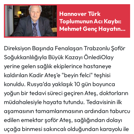
Hannover Türk
Toplumunun Acı Kaybı:
Mehmet Genç Hayatını
Kaybetti
Direksiyon Başında Fenalaşan Trabzonlu Şoför
Soğukkanlılığıyla Büyük Kazayı ÖnlediOlay
yerine gelen sağlık ekiplerince hastaneye
kaldırılan Kadir Ateş’e "beyin felci" teşhisi
konuldu. Rusya’da yaklaşık 10 gün boyunca
yoğun bir tedavi süreci geçiren Ateş, doktorların
müdahalesiyle hayata tutundu. Tedavisinin ilk
aşamasının tamamlanmasının ardından taburcu
edilen emektar şoför Ateş, sağlığından dolayı
uçağa binmesi sakıncalı olduğundan karayolu ile