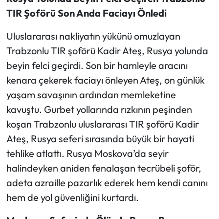
TIR Şoförü Son Anda Faciayı Önledi
Ekonomi
Uluslararası nakliyatın yükünü omuzlayan
Sağlık
Trabzonlu TIR şoförü Kadir Ateş, Rusya yolunda
beyin felci geçirdi. Son bir hamleyle aracını
Turizm
kenara çekerek faciayı önleyen Ateş, on günlük
yaşam savaşının ardından memleketine
Teknoloji
kavuştu. Gurbet yollarında rızkının peşinden
koşan Trabzonlu uluslararası TIR şoförü Kadir
Ateş, Rusya seferi sırasında büyük bir hayati
tehlike atlattı. Rusya Moskova’da seyir
halindeyken aniden fenalaşan tecrübeli şoför,
adeta azraille pazarlık ederek hem kendi canını
hem de yol güvenliğini kurtardı.