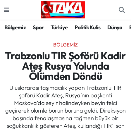
Bölgemiz
Trabzon Nöbetçi Eczaneler
Bölgemiz
Spor
Türkiye
Politik Kulis
Dünya
Spor
Trabzon Hava Durumu
BÖLGEMIZ
Türkiye
Trabzon Trafik Yoğunluk Haritası
Trabzonlu TIR Şoförü Kadir
Ateş Rusya Yolunda
Kültür/Sanat
Süper Lig Puan Durumu ve Fikstür
Ölümden Döndü
Politika
Tüm Manşetler
Uluslararası taşımacılık yapan Trabzonlu TIR
şoförü Kadir Ateş, Rusya’nın başkenti
Politik Kulis
Son Dakika Haberleri
Moskova’da seyir halindeyken beyin felci
geçirerek ölümle burun buruna geldi. Direksiyon
Dünya
Haber Arşivi
başında fenalaşmasına rağmen büyük bir
soğukkanlılık gösteren Ateş, kullandığı TIR’ı son
Magazin