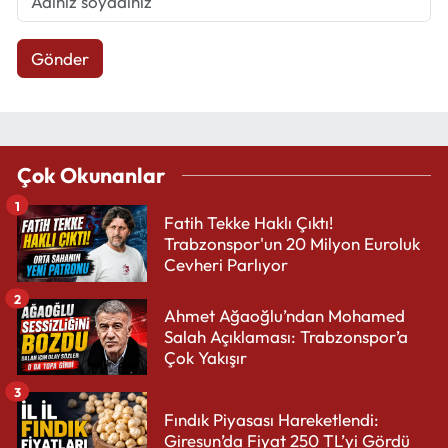
Gönder
Çok Okunanlar
1
Fatih Tekke Haklı Çıktı!
Trabzonspor'un 20 Milyon Euroluk
Cevheri Parlıyor
2
Ahmet Ağaoğlu’ndan Mohamed
Salah Açıklaması: Trabzonspor’a
Çok Yakışır
3
Fındık Piyasası Hareketlendi:
Giresun’da Fiyat 250 TL’yi Gördü