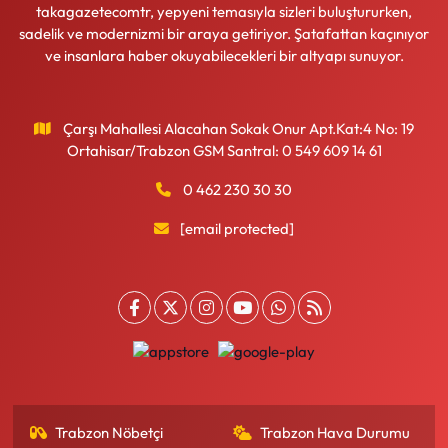
takagazetecomtr, yepyeni temasıyla sizleri buluştururken,
sadelik ve modernizmi bir araya getiriyor. Şatafattan kaçınıyor
ve insanlara haber okuyabilecekleri bir altyapı sunuyor.
Çarşı Mahallesi Alacahan Sokak Onur Apt.Kat:4 No: 19
Ortahisar/Trabzon GSM Santral: 0 549 609 14 61
0 462 230 30 30
[email protected]
Trabzon Nöbetçi
Trabzon Hava Durumu