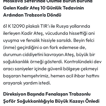
Moskova Seferinde Ölümle Burun Buruna
Gelen Kadir Ateş 10 Günlük Tedavinin
Ardından Trabzon’a Döndü
61 K 12090 plakalı TIR’ı ile Rusya yollarında
ilerleyen Kadir Ateş, vücudunda hissettiği ani
uyuşma ve fenalık hissiyle sarsıldı. Beyin felci
(inme) geçirdiğini o an fark edemese de,
durumun ciddiyetini kavrayan Ateş, büyük bir
soğukkanlılık örneği gösterdi. Kontrolündeki dev
aracı saniyeler içinde güvenli bölgeye çekmeyi
başaran hemşehrimiz, hemen acil ihbar hattını
arayarak yardım istedi.
Direksiyon Başında Fenalaşan Trabzonlu
Şoför Soğukkanlılığıyla Büyük Kazayı Önledi