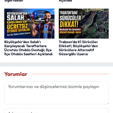
Sigortasıdır"
Açıkladı
Büyükşehir’den Salah’ı
Trabzon’da Kİ Sürücüler
Karşılayacak Taraftarlara
Dikkat!; Büyükşehir'den
Ücretsiz Otobüs Desteği; İlçe
Sürücülere Alternatif
İlçe Otobüs Saatleri Açıklandı
Güzergâhı Uyarısı
Yorumlar