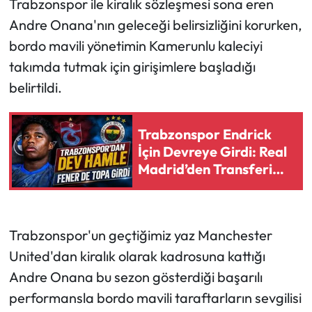
Trabzonspor ile kiralık sözleşmesi sona eren
Andre Onana'nın geleceği belirsizliğini korurken,
Ekonomi
bordo mavili yönetimin Kamerunlu kaleciyi
takımda tutmak için girişimlere başladığı
Sağlık
belirtildi.
Turizm
Trabzonspor Endrick
Teknoloji
İçin Devreye Girdi: Real
Madrid’den Transferi
Değiştirecek Şart
Trabzonspor'un geçtiğimiz yaz Manchester
United'dan kiralık olarak kadrosuna kattığı
Andre Onana bu sezon gösterdiği başarılı
performansla bordo mavili taraftarların sevgilisi