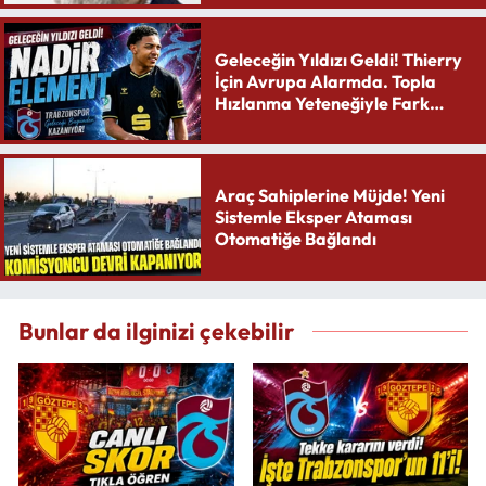
Geleceğin Yıldızı Geldi! Thierry
İçin Avrupa Alarmda. Topla
Hızlanma Yeteneğiyle Fark
Yaratıyor
Araç Sahiplerine Müjde! Yeni
Sistemle Eksper Ataması
Otomatiğe Bağlandı
Bunlar da ilginizi çekebilir