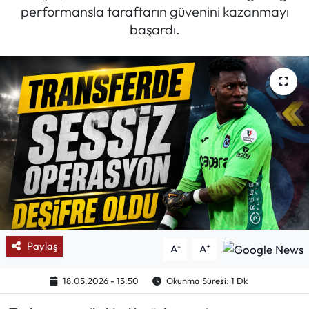
performansla taraftarın güvenini kazanmayı
Mektup Galeri
başardı.
Röportaj
Manşet
Köşe Yazıları
Karikatür Galeri
BIK
ASTROLOJİ
Paylaş
-
+
A
A
Spor Yazıları
18.05.2026 - 15:50
Okunma Süresi: 1 Dk
Mektup Galeri