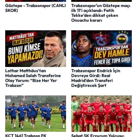
Göztepe - Trabzonspor (CANLI
Trabzonspor’un Göztepe maçı
SKOR)
ilk 11’i açıklandı: Fatih
Tekke’den dikkat çeken
Onuachu kararı
Lothar Matthäus’tan
Trabzonspor Endrick İçin
Mohamed Salah Transferine
Devreye Girdi: Real
Olay Yorum: “Bize Her Yer
Madrid’den Transferi
Trabzon”
Değiştirecek Şart
KCT 1461 Trabzon FK
Sebat SK Erzurum Yolcusu: