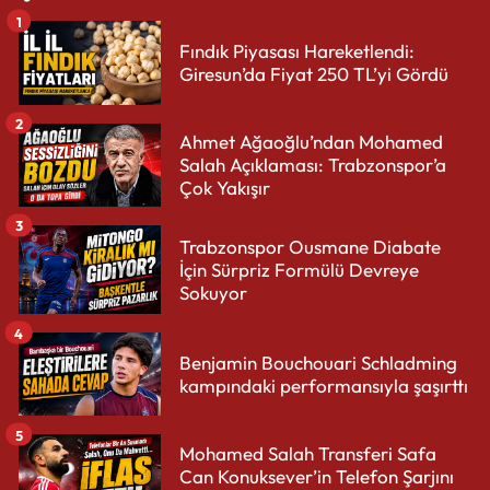
1
Fındık Piyasası Hareketlendi:
Giresun’da Fiyat 250 TL’yi Gördü
2
Ahmet Ağaoğlu’ndan Mohamed
Salah Açıklaması: Trabzonspor’a
Çok Yakışır
3
Trabzonspor Ousmane Diabate
İçin Sürpriz Formülü Devreye
Sokuyor
4
Benjamin Bouchouari Schladming
kampındaki performansıyla şaşırttı
5
Mohamed Salah Transferi Safa
Can Konuksever’in Telefon Şarjını