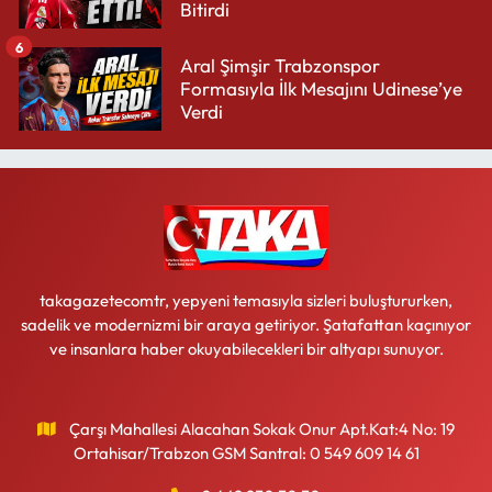
Bitirdi
6
Aral Şimşir Trabzonspor
Formasıyla İlk Mesajını Udinese’ye
Verdi
takagazetecomtr, yepyeni temasıyla sizleri buluştururken,
sadelik ve modernizmi bir araya getiriyor. Şatafattan kaçınıyor
ve insanlara haber okuyabilecekleri bir altyapı sunuyor.
Çarşı Mahallesi Alacahan Sokak Onur Apt.Kat:4 No: 19
Ortahisar/Trabzon GSM Santral: 0 549 609 14 61