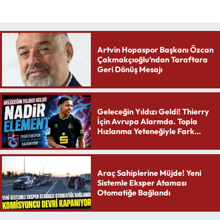
Artvin Hopaspor Başkanı Özcan
Çakmakçıoğlu’ndan Taraftara
Geri Dönüş Mesajı
Geleceğin Yıldızı Geldi! Thierry
İçin Avrupa Alarmda. Topla
Hızlanma Yeteneğiyle Fark
Yaratıyor
Araç Sahiplerine Müjde! Yeni
Sistemle Eksper Ataması
Otomatiğe Bağlandı