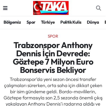
Bölgemiz
Trabzon Nöbetçi Eczaneler
Bölgemiz
Spor
Türkiye
Politik Kulis
Dünya
Spor
Trabzon Hava Durumu
SPOR
Türkiye
Trabzon Trafik Yoğunluk Haritası
Trabzonspor Anthony
Dennis İçin Devrede:
Kültür/Sanat
Süper Lig Puan Durumu ve Fikstür
Göztepe 7 Milyon Euro
Politika
Tüm Manşetler
Bonservis Bekliyor
Politik Kulis
Son Dakika Haberleri
Trabzonspor’da yeni sezon öncesi transfer
çalışmaları sürerken, orta saha için dikkat çeken
Dünya
Haber Arşivi
bir isim gündeme geldi. Bordo-mavililerin,
Göztepe formasıyla son 2,5 sezonda önemli çıkış
Magazin
yakalayan Anthony Dennis’i radarına aldığı ve