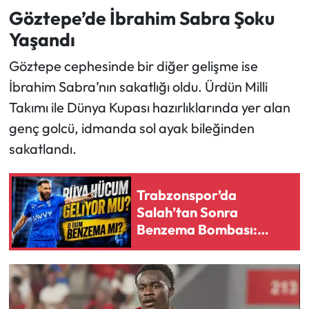
Göztepe’de İbrahim Sabra Şoku
Yaşandı
Göztepe cephesinde bir diğer gelişme ise
İbrahim Sabra’nın sakatlığı oldu. Ürdün Milli
Takımı ile Dünya Kupası hazırlıklarında yer alan
genç golcü, idmanda sol ayak bileğinden
sakatlandı.
Trabzonspor’da
Salah’tan Sonra
Benzema Bombası:
Görüşmeler Başladı
İddiası