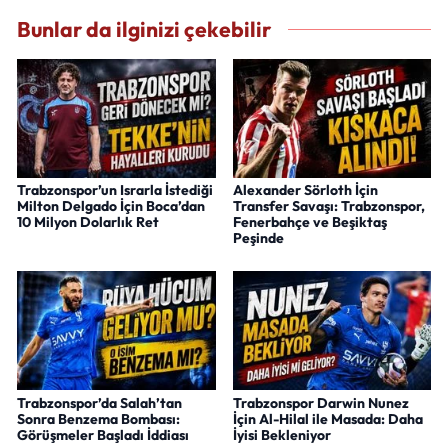
Bunlar da ilginizi çekebilir
Trabzonspor’un Israrla İstediği
Alexander Sörloth İçin
Milton Delgado İçin Boca’dan
Transfer Savaşı: Trabzonspor,
10 Milyon Dolarlık Ret
Fenerbahçe ve Beşiktaş
Peşinde
Trabzonspor’da Salah’tan
Trabzonspor Darwin Nunez
Sonra Benzema Bombası:
İçin Al-Hilal ile Masada: Daha
Görüşmeler Başladı İddiası
İyisi Bekleniyor