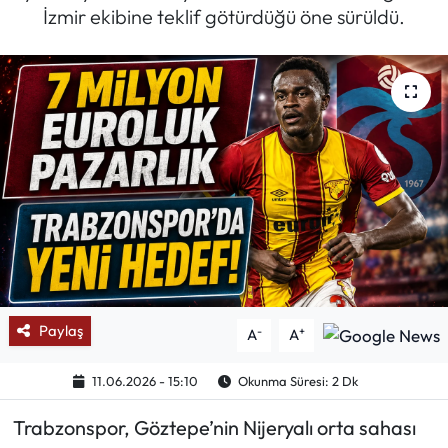
İzmir ekibine teklif götürdüğü öne sürüldü.
Mektup Galeri
Röportaj
Manşet
Köşe Yazıları
Karikatür Galeri
BIK
Paylaş
-
+
A
A
ASTROLOJİ
11.06.2026 - 15:10
Okunma Süresi: 2 Dk
Spor Yazıları
Trabzonspor, Göztepe’nin Nijeryalı orta sahası
Mektup Galeri