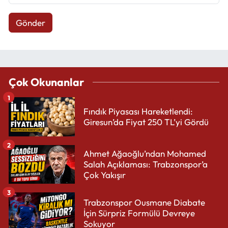
Gönder
Çok Okunanlar
1
Fındık Piyasası Hareketlendi:
Giresun’da Fiyat 250 TL’yi Gördü
2
Ahmet Ağaoğlu’ndan Mohamed
Salah Açıklaması: Trabzonspor’a
Çok Yakışır
3
Trabzonspor Ousmane Diabate
İçin Sürpriz Formülü Devreye
Sokuyor