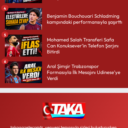
4
Benjamin Bouchouari Schladming
kampındaki performansıyla şaşırttı
5
Mohamed Salah Transferi Safa
Can Konuksever’in Telefon Şarjını
Bitirdi
6
Aral Şimşir Trabzonspor
Formasıyla İlk Mesajını Udinese’ye
Verdi
takagazetecomtr, yepyeni temasıyla sizleri buluştururken,