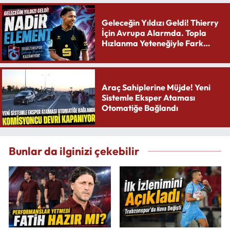
Geleceğin Yıldızı Geldi! Thierry
İçin Avrupa Alarmda. Topla
Hızlanma Yeteneğiyle Fark
Yaratıyor
Araç Sahiplerine Müjde! Yeni
Sistemle Eksper Ataması
Otomatiğe Bağlandı
Bunlar da ilginizi çekebilir