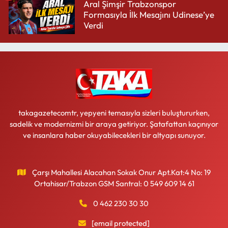
Aral Şimşir Trabzonspor
Formasıyla İlk Mesajını Udinese’ye
Verdi
takagazetecomtr, yepyeni temasıyla sizleri buluştururken,
sadelik ve modernizmi bir araya getiriyor. Şatafattan kaçınıyor
ve insanlara haber okuyabilecekleri bir altyapı sunuyor.
Çarşı Mahallesi Alacahan Sokak Onur Apt.Kat:4 No: 19
Ortahisar/Trabzon GSM Santral: 0 549 609 14 61
0 462 230 30 30
[email protected]