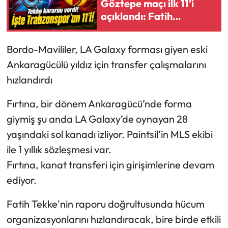
Göztepe maçı ilk 11’i
açıklandı: Fatih
Ekonomi
Tekke’den dikkat çeken
Onuachu kararı
Bordo-Mavililer, LA Galaxy forması giyen eski
Sağlık
Ankaragücülü yıldız için transfer çalışmalarını
Turizm
hızlandırdı
Teknoloji
Fırtına, bir dönem Ankaragücü’nde forma
giymiş şu anda LA Galaxy’de oynayan 28
yaşındaki sol kanadı izliyor. Paintsil’in MLS ekibi
ile 1 yıllık sözleşmesi var.
Fırtına, kanat transferi için girişimlerine devam
ediyor.
Fatih Tekke'nin raporu doğrultusunda hücum
organizasyonlarını hızlandıracak, bire birde etkili