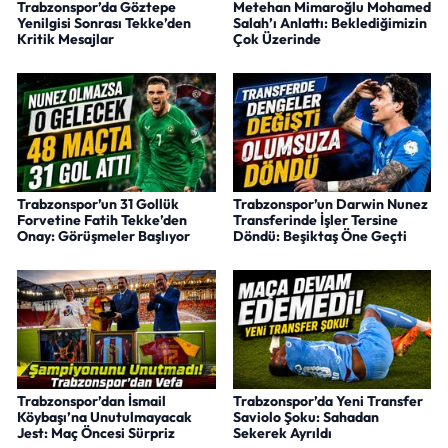
Trabzonspor’da Göztepe
Metehan Mimaroğlu Mohamed
Yenilgisi Sonrası Tekke’den
Salah’ı Anlattı: Beklediğimizin
Kritik Mesajlar
Çok Üzerinde
Trabzonspor’un 31 Gollük
Trabzonspor’un Darwin Nunez
Forvetine Fatih Tekke’den
Transferinde İşler Tersine
Onay: Görüşmeler Başlıyor
Döndü: Beşiktaş Öne Geçti
Trabzonspor’dan İsmail
Trabzonspor’da Yeni Transfer
Köybaşı’na Unutulmayacak
Saviolo Şoku: Sahadan
Jest: Maç Öncesi Sürpriz
Sekerek Ayrıldı