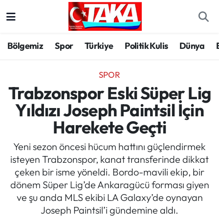
Bölgemiz
Trabzon Nöbetçi Eczaneler
Bölgemiz
Spor
Türkiye
Politik Kulis
Dünya
Spor
Trabzon Hava Durumu
SPOR
Türkiye
Trabzon Trafik Yoğunluk Haritası
Trabzonspor Eski Süper Lig
Yıldızı Joseph Paintsil İçin
Kültür/Sanat
Süper Lig Puan Durumu ve Fikstür
Harekete Geçti
Politika
Tüm Manşetler
Yeni sezon öncesi hücum hattını güçlendirmek
isteyen Trabzonspor, kanat transferinde dikkat
Politik Kulis
Son Dakika Haberleri
çeken bir isme yöneldi. Bordo-mavili ekip, bir
dönem Süper Lig’de Ankaragücü forması giyen
Dünya
Haber Arşivi
ve şu anda MLS ekibi LA Galaxy’de oynayan
Joseph Paintsil’i gündemine aldı.
Magazin