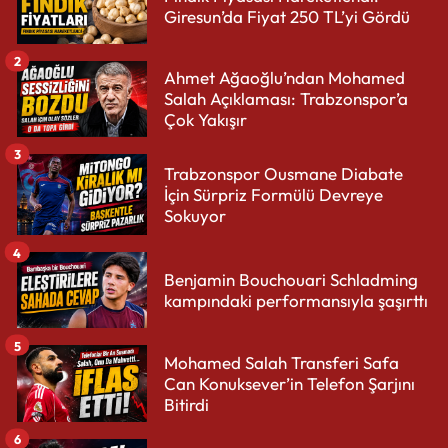
Giresun’da Fiyat 250 TL’yi Gördü
2
Ahmet Ağaoğlu’ndan Mohamed
Salah Açıklaması: Trabzonspor’a
Çok Yakışır
3
Trabzonspor Ousmane Diabate
İçin Sürpriz Formülü Devreye
Sokuyor
4
Benjamin Bouchouari Schladming
kampındaki performansıyla şaşırttı
5
Mohamed Salah Transferi Safa
Can Konuksever’in Telefon Şarjını
Bitirdi
6