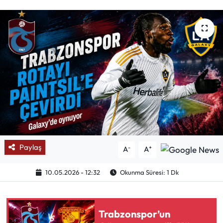
Mektup Galeri
Röportaj
Manşet
Köşe Yazıları
Karikatür Galeri
BIK
Paylaş
-
+
A
A
ASTROLOJİ
10.05.2026 - 12:32
Okunma Süresi: 1 Dk
Spor Yazıları
Trabzonspor’un
Mektup Galeri