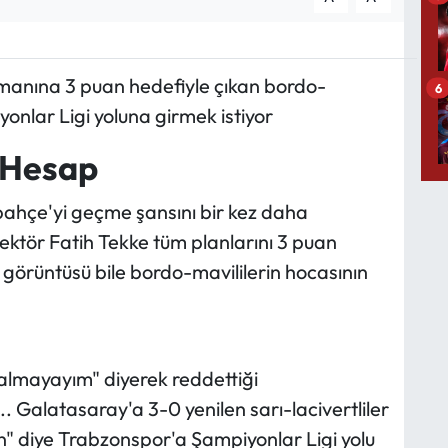
anına 3 puan hedefiyle çıkan bordo-
6
onlar Ligi yoluna girmek istiyor
k Hesap
bahçe'yi geçme şansını bir kez daha
ktör Fatih Tekke tüm planlarını 3 puan
r görüntüsü bile bordo-mavililerin hocasının
almayayım" diyerek reddettiği
 Galatasaray'a 3-0 yenilen sarı-lacivertliler
din" diye Trabzonspor'a Şampiyonlar Ligi yolu