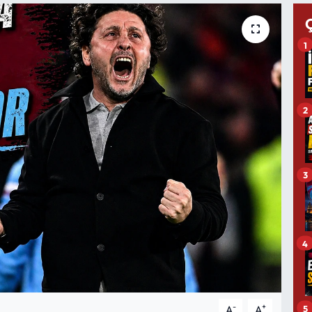
1
2
3
4
-
+
5
A
A