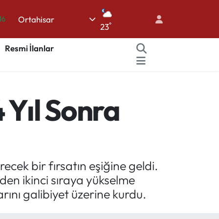
16
Ortahisar
°
23
06
Resmi İlanlar
02
.2
12
4 Yıl Sonra
70
cek bir fırsatın eşiğine geldi.
en ikinci sıraya yükselme
ını galibiyet üzerine kurdu.