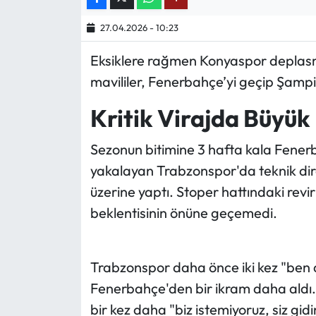
27.04.2026 - 10:23
Ekonomi
Eksiklere rağmen Konyaspor deplasm
Sağlık
mavililer, Fenerbahçe’yi geçip Şampiy
Turizm
Kritik Virajda Büyü
Teknoloji
Sezonun bitimine 3 hafta kala Fener
yakalayan Trabzonspor'da teknik dire
üzerine yaptı. Stoper hattındaki revi
beklentisinin önüne geçemedi.
Trabzonspor daha önce iki kez "ben 
Fenerbahçe'den bir ikram daha aldı...
bir kez daha "biz istemiyoruz, siz gi