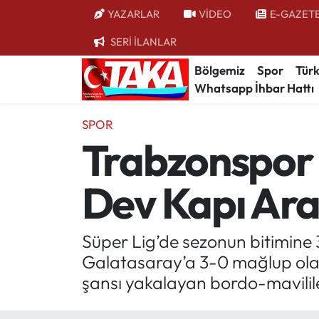
YAZARLAR
VİDEO
E-GAZET
SERİ İLANLAR
Bölgemiz
Trabzon Nöbetçi Eczaneler
Bölgemiz
Spor
Türk
Whatsapp İhbar Hattı
Spor
Trabzon Hava Durumu
SPOR
Türkiye
Trabzon Trafik Yoğunluk Haritası
Trabzonspor İ
Kültür/Sanat
Süper Lig Puan Durumu ve Fikstür
Dev Kapı Ara
Politika
Tüm Manşetler
Politik Kulis
Son Dakika Haberleri
Süper Lig’de sezonun bitimine 3
Galatasaray’a 3-0 mağlup olan
Dünya
Haber Arşivi
şansı yakalayan bordo-mavililer
Magazin