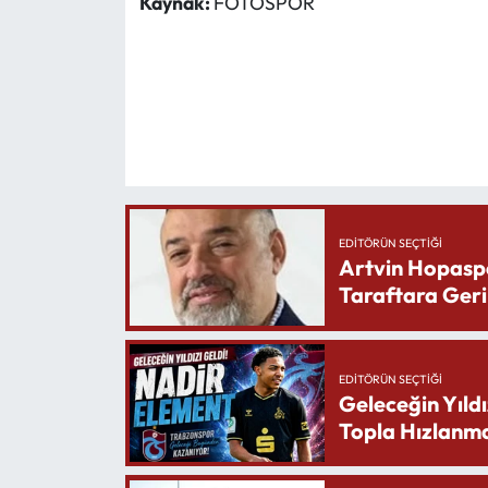
Kaynak:
FOTOSPOR
EDITÖRÜN SEÇTIĞI
Artvin Hopasp
Taraftara Geri
EDITÖRÜN SEÇTIĞI
Geleceğin Yıldı
Topla Hızlanma