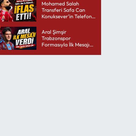
Mohamed Salah
Transferi Safa Can
Konuksever’in Telefon
Şarjını Bitirdi
Aral Şimşir
Trabzonspor
Formasıyla İlk Mesajını
Udinese’ye Verdi