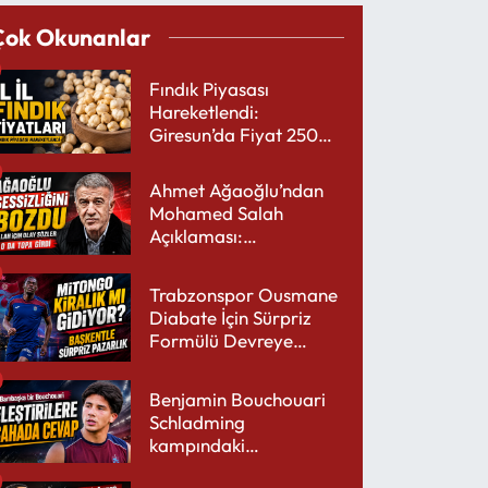
Çok Okunanlar
Fındık Piyasası
Hareketlendi:
Giresun’da Fiyat 250
TL’yi Gördü
Ahmet Ağaoğlu’ndan
Mohamed Salah
Açıklaması:
Trabzonspor’a Çok
Yakışır
Trabzonspor Ousmane
Diabate İçin Sürpriz
Formülü Devreye
Sokuyor
Benjamin Bouchouari
Schladming
kampındaki
performansıyla şaşırttı