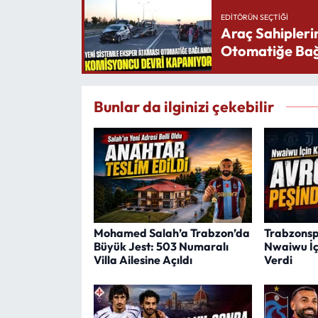
EDITÖRÜN SEÇTIĞI
Araç Sahipleri
Otomatiğe Bağ
Bunlar da ilginizi çekebilir
Mohamed Salah’a Trabzon’da
Trabzonsp
Büyük Jest: 503 Numaralı
Nwaiwu İç
Villa Ailesine Açıldı
Verdi