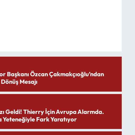
or Başkanı Özcan Çakmakçıoğlu’ndan
 Dönüş Mesajı
zı Geldi! Thierry İçin Avrupa Alarmda.
 Yeteneğiyle Fark Yaratıyor