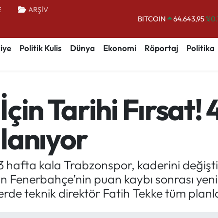
E
ARŞİV
BITCOIN
64.643,95
%0.
DOLAR
47,6006
%0.
iye
Politik Kulis
Dünya
Ekonomi
Röportaj
Politika
EURO
55,0250
%0.
STERLİN
64,2398
%0
GRAM ALTIN
6500.87
%0.
çin Tarihi Fırsat! 
BİST100
13.799
%
lanıyor
 hafta kala Trabzonspor, kaderini değiştire
 Fenerbahçe’nin puan kaybı sonrası yenid
de teknik direktör Fatih Tekke tüm planlar