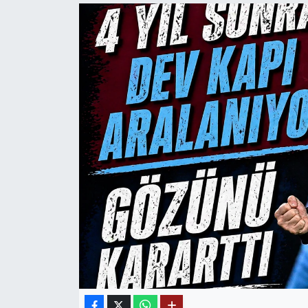
Mektup Galeri
Röportaj
Manşet
Köşe Yazıları
Karikatür Galeri
BIK
ASTROLOJİ
Spor Yazıları
Mektup Galeri