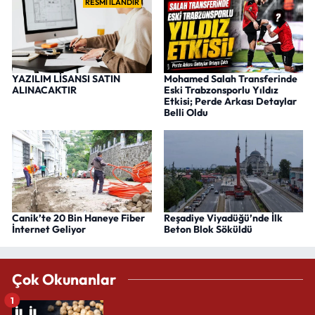
RESMİ İLANDIR
YAZILIM LİSANSI SATIN
Mohamed Salah Transferinde
ALINACAKTIR
Eski Trabzonsporlu Yıldız
Etkisi; Perde Arkası Detaylar
Belli Oldu
Canik’te 20 Bin Haneye Fiber
Reşadiye Viyadüğü’nde İlk
İnternet Geliyor
Beton Blok Söküldü
Çok Okunanlar
1