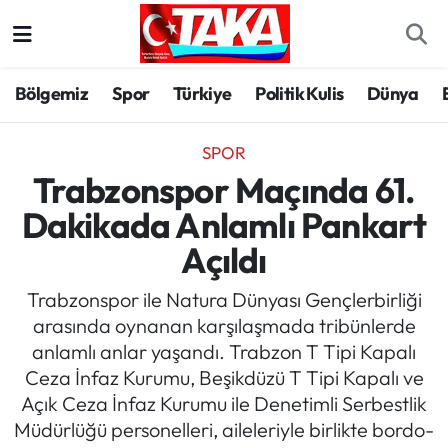
Bölgemiz
Trabzon Nöbetçi Eczaneler
Bölgemiz
Spor
Türkiye
Politik Kulis
Dünya
Spor
Trabzon Hava Durumu
SPOR
Türkiye
Trabzon Trafik Yoğunluk Haritası
Trabzonspor Maçında 61.
Dakikada Anlamlı Pankart
Kültür/Sanat
Süper Lig Puan Durumu ve Fikstür
Açıldı
Politika
Tüm Manşetler
Trabzonspor ile Natura Dünyası Gençlerbirliği
arasında oynanan karşılaşmada tribünlerde
Politik Kulis
Son Dakika Haberleri
anlamlı anlar yaşandı. Trabzon T Tipi Kapalı
Ceza İnfaz Kurumu, Beşikdüzü T Tipi Kapalı ve
Dünya
Haber Arşivi
Açık Ceza İnfaz Kurumu ile Denetimli Serbestlik
Müdürlüğü personelleri, aileleriyle birlikte bordo-
Magazin