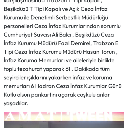
karşılaşmasında Trabzon T Tipi Kapalı ,
Beşikdüzü T Tipi Kapalı ve Açık Ceza İnfaz
Ekonomi
Kurumu ile Denetimli Serbestlik Müdürlüğü
personelleri Ceza İnfaz Kurumlarından sorumlu
Sağlık
Cumhuriyet Savcısı Ali Balcı , Beşikdüzü Ceza
Turizm
İnfaz Kurumu Müdürü Fazıl Demirel, Trabzon E
Tipi Ceza İnfaz Kurumu Müdürü Hasan Torun ,
Teknoloji
İnfaz Koruma Memurları ve aileleriyle birlikte
toplu tezahurat yaparak 61 . Dakikada tüm
seyirciler ışıklarını yakarken infaz ve koruma
memurları 6 Haziran Ceza İnfaz Kurumlar Günü
Kutlu olsun pankartını açarak coşkulu anlar
yaşadılar.