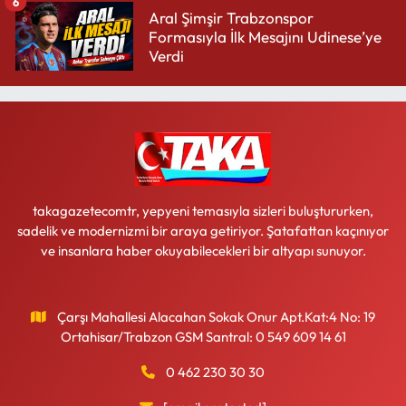
6
Aral Şimşir Trabzonspor
Formasıyla İlk Mesajını Udinese’ye
Verdi
takagazetecomtr, yepyeni temasıyla sizleri buluştururken,
sadelik ve modernizmi bir araya getiriyor. Şatafattan kaçınıyor
ve insanlara haber okuyabilecekleri bir altyapı sunuyor.
Çarşı Mahallesi Alacahan Sokak Onur Apt.Kat:4 No: 19
Ortahisar/Trabzon GSM Santral: 0 549 609 14 61
0 462 230 30 30