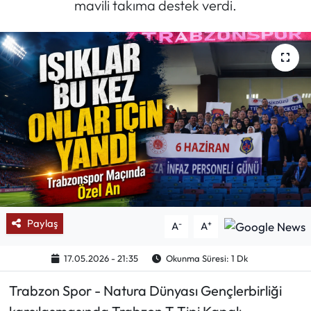
mavili takıma destek verdi.
Mektup Galeri
Röportaj
Manşet
Köşe Yazıları
Karikatür Galeri
BIK
Paylaş
-
+
A
A
ASTROLOJİ
17.05.2026 - 21:35
Okunma Süresi: 1 Dk
Spor Yazıları
Trabzon Spor - Natura Dünyası Gençlerbirliği
Mektup Galeri