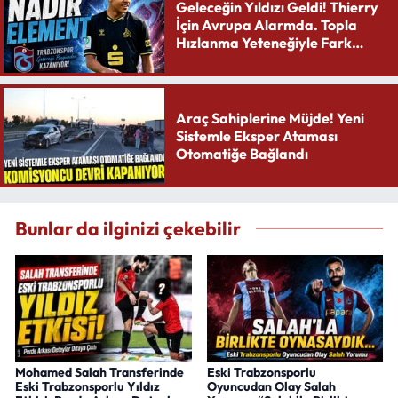
Geleceğin Yıldızı Geldi! Thierry
İçin Avrupa Alarmda. Topla
Hızlanma Yeteneğiyle Fark
Yaratıyor
Araç Sahiplerine Müjde! Yeni
Sistemle Eksper Ataması
Otomatiğe Bağlandı
Bunlar da ilginizi çekebilir
Mohamed Salah Transferinde
Eski Trabzonsporlu
Eski Trabzonsporlu Yıldız
Oyuncudan Olay Salah