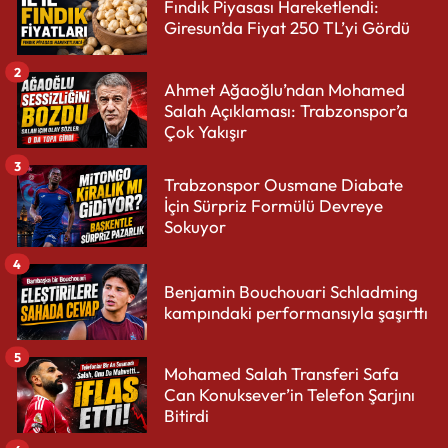
Fındık Piyasası Hareketlendi:
Giresun’da Fiyat 250 TL’yi Gördü
2
Ahmet Ağaoğlu’ndan Mohamed
Salah Açıklaması: Trabzonspor’a
Çok Yakışır
3
Trabzonspor Ousmane Diabate
İçin Sürpriz Formülü Devreye
Sokuyor
4
Benjamin Bouchouari Schladming
kampındaki performansıyla şaşırttı
5
Mohamed Salah Transferi Safa
Can Konuksever’in Telefon Şarjını
Bitirdi