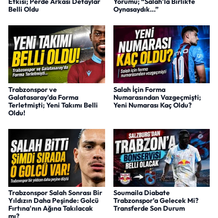
Etkisi; Perde Arkası Detaylar
Yorumu; “Salah'la Birlikte
Belli Oldu
Oynasaydık...”
Trabzonspor ve
Salah İçin Forma
Galatasaray’da Forma
Numarasından Vazgeçmişti;
Terletmişti; Yeni Takımı Belli
Yeni Numarası Kaç Oldu?
Oldu!
Trabzonspor Salah Sonrası Bir
Soumaila Diabate
Yıldızın Daha Peşinde: Golcü
Trabzonspor’a Gelecek Mi?
Fırtına'nın Ağına Takılacak
Transferde Son Durum
mı?