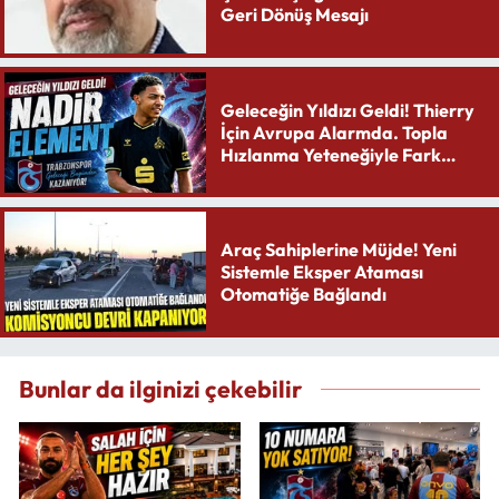
Geri Dönüş Mesajı
Geleceğin Yıldızı Geldi! Thierry
İçin Avrupa Alarmda. Topla
Hızlanma Yeteneğiyle Fark
Yaratıyor
Araç Sahiplerine Müjde! Yeni
Sistemle Eksper Ataması
Otomatiğe Bağlandı
Bunlar da ilginizi çekebilir