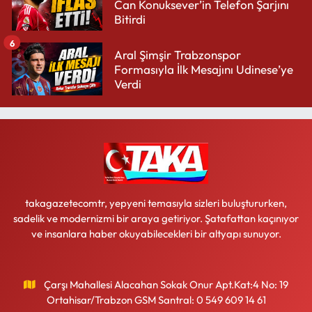
Can Konuksever’in Telefon Şarjını
Bitirdi
6
Aral Şimşir Trabzonspor
Formasıyla İlk Mesajını Udinese’ye
Verdi
takagazetecomtr, yepyeni temasıyla sizleri buluştururken,
sadelik ve modernizmi bir araya getiriyor. Şatafattan kaçınıyor
ve insanlara haber okuyabilecekleri bir altyapı sunuyor.
Çarşı Mahallesi Alacahan Sokak Onur Apt.Kat:4 No: 19
Ortahisar/Trabzon GSM Santral: 0 549 609 14 61