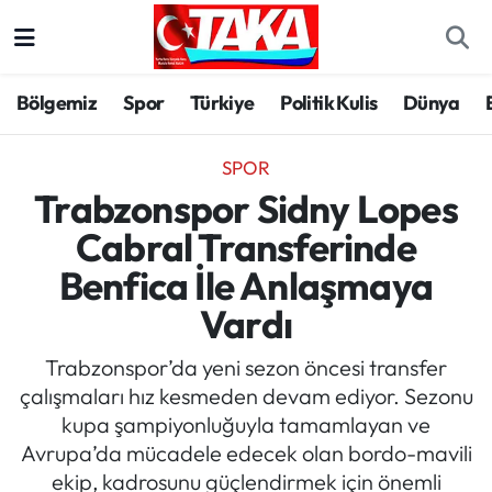
Bölgemiz
Trabzon Nöbetçi Eczaneler
Bölgemiz
Spor
Türkiye
Politik Kulis
Dünya
Spor
Trabzon Hava Durumu
SPOR
Türkiye
Trabzon Trafik Yoğunluk Haritası
Trabzonspor Sidny Lopes
Cabral Transferinde
Kültür/Sanat
Süper Lig Puan Durumu ve Fikstür
Benfica İle Anlaşmaya
Politika
Tüm Manşetler
Vardı
Politik Kulis
Son Dakika Haberleri
Trabzonspor’da yeni sezon öncesi transfer
çalışmaları hız kesmeden devam ediyor. Sezonu
Dünya
Haber Arşivi
kupa şampiyonluğuyla tamamlayan ve
Avrupa’da mücadele edecek olan bordo-mavili
Magazin
ekip, kadrosunu güçlendirmek için önemli