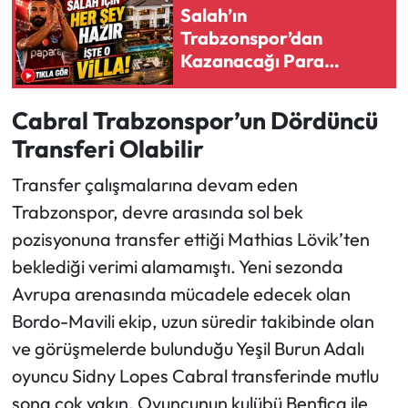
Salah’ın
Trabzonspor’dan
Ekonomi
Kazanacağı Para
Açıklandı: Yeni Evi de
Sağlık
Ortaya Çıktı
Cabral Trabzonspor’un Dördüncü
Turizm
Transferi Olabilir
Teknoloji
Transfer çalışmalarına devam eden
Trabzonspor, devre arasında sol bek
pozisyonuna transfer ettiği Mathias Lövik’ten
beklediği verimi alamamıştı. Yeni sezonda
Avrupa arenasında mücadele edecek olan
Bordo-Mavili ekip, uzun süredir takibinde olan
ve görüşmelerde bulunduğu Yeşil Burun Adalı
oyuncu Sidny Lopes Cabral transferinde mutlu
sona çok yakın. Oyuncunun kulübü Benfica ile