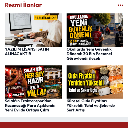
Resmi İlanlar
RESMİ İLANDIR
YAZILIM LİSANSI SATIN
Okullarda Yeni Güvenlik
ALINACAKTIR
Dönemi: 30 Bin Personel
Görevlendirilecek
Salah’ın Trabzonspor’dan
Küresel Gıda Fiyatları
Kazanacağı Para Açıklandı:
Yükseldi: Tahıl ve Şekerde
Yeni Evi de Ortaya Çıktı
Sert Artış