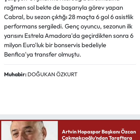
rağmen sol bekte de başarıyla görev yapan
Cabral, bu sezon çıktığı 28 maçta 6 gol 6 asistlik
performans sergiledi. Genç oyuncu, sezonun ilk
yarısını Estrela Amadora'da geçirdikten sonra 6
milyon Euro'luk bir bonservis bedeliyle
Benfica'ya transfer olmuştu.
Muhabir:
DOĞUKAN ÖZKURT
Artvin Hopaspor Başkanı Özcan
Çakmakçıoğlu’ndan Taraftara