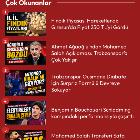
Çok Okunanlar
1
Fındık Piyasası Hareketlendi:
Giresun’da Fiyat 250 TL’yi Gördü
2
Ahmet Ağaoğlu’ndan Mohamed
Salah Açıklaması: Trabzonspor’a
Çok Yakışır
3
Trabzonspor Ousmane Diabate
İçin Sürpriz Formülü Devreye
Sokuyor
4
Benjamin Bouchouari Schladming
kampındaki performansıyla şaşırttı
5
Mohamed Salah Transferi Safa