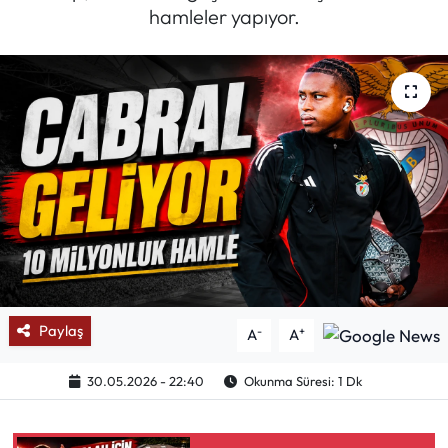
hamleler yapıyor.
Mektup Galeri
Röportaj
Manşet
Köşe Yazıları
Karikatür Galeri
BIK
Paylaş
-
+
A
A
ASTROLOJİ
30.05.2026 - 22:40
Okunma Süresi: 1 Dk
Spor Yazıları
Mektup Galeri