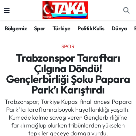
Bölgemiz
Trabzon Nöbetçi Eczaneler
Bölgemiz
Spor
Türkiye
Politik Kulis
Dünya
Spor
Trabzon Hava Durumu
SPOR
Türkiye
Trabzon Trafik Yoğunluk Haritası
Trabzonspor Taraftarı
Çılgına Döndü!
Kültür/Sanat
Süper Lig Puan Durumu ve Fikstür
Gençlerbirliği Şoku Papara
Politika
Tüm Manşetler
Park’ı Karıştırdı
Politik Kulis
Son Dakika Haberleri
Trabzonspor, Türkiye Kupası finali öncesi Papara
Park’ta taraftarına büyük hayal kırıklığı yaşattı.
Dünya
Haber Arşivi
Kümede kalma savaşı veren Gençlerbirliği’ne
farklı mağlup olurken tribünlerden yükselen
Magazin
tepkiler geceye damga vurdu.