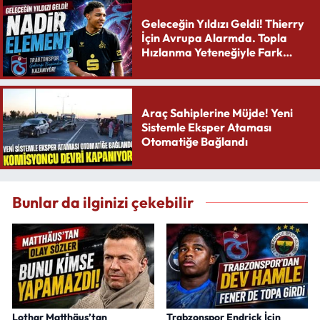
Geleceğin Yıldızı Geldi! Thierry
İçin Avrupa Alarmda. Topla
Hızlanma Yeteneğiyle Fark
Yaratıyor
Araç Sahiplerine Müjde! Yeni
Sistemle Eksper Ataması
Otomatiğe Bağlandı
Bunlar da ilginizi çekebilir
Lothar Matthäus’tan
Trabzonspor Endrick İçin