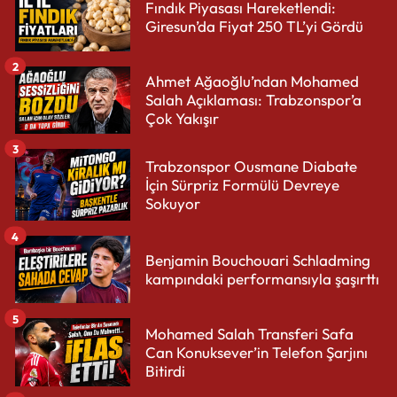
Fındık Piyasası Hareketlendi:
Giresun’da Fiyat 250 TL’yi Gördü
2
Ahmet Ağaoğlu’ndan Mohamed
Salah Açıklaması: Trabzonspor’a
Çok Yakışır
3
Trabzonspor Ousmane Diabate
İçin Sürpriz Formülü Devreye
Sokuyor
4
Benjamin Bouchouari Schladming
kampındaki performansıyla şaşırttı
5
Mohamed Salah Transferi Safa
Can Konuksever’in Telefon Şarjını
Bitirdi