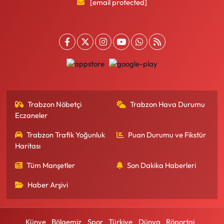
[email protected]
Trabzon Nöbetçi
Trabzon Hava Durumu
Eczaneler
Trabzon Trafik Yoğunluk
Puan Durumu ve Fikstür
Haritası
Tüm Manşetler
Son Dakika Haberleri
Haber Arşivi
Künye
Bölgemiz
Spor
Türkiye
Dünya
Röportaj