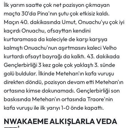
İlk yarım saatte çok net pozisyon çıkmayan
maçta 30'da Pina'nın şutu çok etkisiz kaldı.
Maçın 40. dakikasında Umut, Onuachu'yu çok iyi
kaçırdı Onuachu, ofsayttan kendini
kurtaramasa da kaleciyle de karşı karşıya
kalmıştı Onuachu'nun aşırtmasını kaleci Velho
kurtardı ofsayt bayrağı da kalktı. 43. dakikada
Gençlerbirliği 3 kez gole çok yaklaştı 3. sünde
golü buldular. İlkinde Metehan'ın kafa vuruşu
direkten döndü, pozisyon devam etti Metehan'ın
ortasına kimse dokunamadı. Gençlerbirliği son
baskısında Metehan'ın ortasında Traore'nin
kafa vuruşu ile ilk yarıyı 1-0 önde kapattı.
NWAKAEME ALKIŞLARLA VEDA