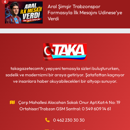
6
Aral Şimşir Trabzonspor
Formasıyla İlk Mesajını Udinese’ye
Verdi
takagazetecomtr, yepyeni temasıyla sizleri buluştururken,
sadelik ve modernizmi bir araya getiriyor. Şatafattan kaçınıyor
ve insanlara haber okuyabilecekleri bir altyapı sunuyor.
Çarşı Mahallesi Alacahan Sokak Onur Apt.Kat:4 No: 19
Ortahisar/Trabzon GSM Santral: 0 549 609 14 61
0 462 230 30 30