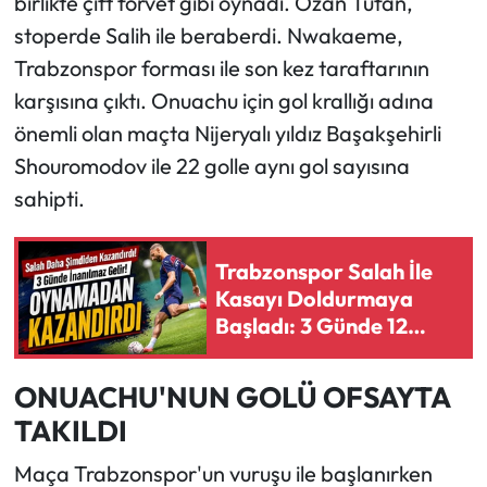
birlikte çift forvet gibi oynadı. Ozan Tufan,
stoperde Salih ile beraberdi. Nwakaeme,
Trabzonspor forması ile son kez taraftarının
karşısına çıktı. Onuachu için gol krallığı adına
önemli olan maçta Nijeryalı yıldız Başakşehirli
Shouromodov ile 22 golle aynı gol sayısına
sahipti.
Trabzonspor Salah İle
Kasayı Doldurmaya
Başladı: 3 Günde 12
Milyon Euro İddiası
ONUACHU'NUN GOLÜ OFSAYTA
TAKILDI
Maça Trabzonspor'un vuruşu ile başlanırken