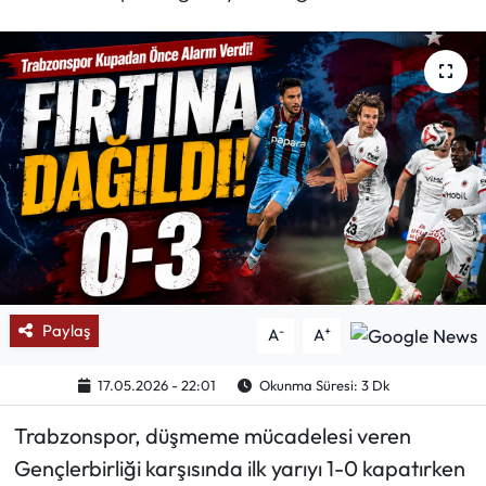
Mektup Galeri
Röportaj
Manşet
Köşe Yazıları
Karikatür Galeri
BIK
Paylaş
-
+
A
A
ASTROLOJİ
17.05.2026 - 22:01
Okunma Süresi: 3 Dk
Spor Yazıları
Trabzonspor, düşmeme mücadelesi veren
Gençlerbirliği karşısında ilk yarıyı 1-0 kapatırken
Mektup Galeri