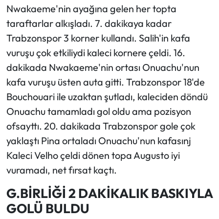
Nwakaeme'nin ayağına gelen her topta
taraftarlar alkışladı. 7. dakikaya kadar
Trabzonspor 3 korner kullandı. Salih'in kafa
vuruşu çok etkiliydi kaleci kornere çeldi. 16.
dakikada Nwakaeme'nin ortası Onuachu'nun
kafa vuruşu üsten auta gitti. Trabzonspor 18'de
Bouchouari ile uzaktan şutladı, kaleciden döndü
Onuachu tamamladı gol oldu ama pozisyon
ofsayttı. 20. dakikada Trabzonspor gole çok
yaklaştı Pina ortaladı Onuachu'nun kafasınj
Kaleci Velho çeldi dönen topa Augusto iyi
vuramadı, net fırsat kaçtı.
G.BİRLİĞİ 2 DAKİKALIK BASKIYLA
GOLÜ BULDU