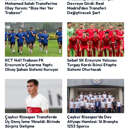
Mohamed Salah Transferine
Devreye Girdi: Real
Olay Yorum: “Bize Her Yer
Madrid’den Transferi
Trabzon”
Değiştirecek Şart
KCT 1461 Trabzon FK
Sebat SK Erzurum Yolcusu:
Erzurum’a Çıkarma Yaptı:
Turgay Karslı İkinci Etapta
Olcay Şahan Sistemi Kuruyor
Sistemi Oturtacak
Çaykur Rizespor Transferde
Çaykur Rizespor’da Dev
Üç Genç İsme Yöneldi: Birinde
Altyapı Hamlesi: 16 Branşta
Sürpriz Gelişme
1253 Sporcu