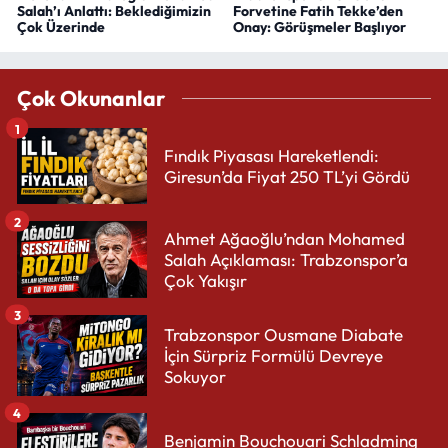
Salah’ı Anlattı: Beklediğimizin
Forvetine Fatih Tekke’den
Çok Üzerinde
Onay: Görüşmeler Başlıyor
Çok Okunanlar
1
Fındık Piyasası Hareketlendi:
Giresun’da Fiyat 250 TL’yi Gördü
2
Ahmet Ağaoğlu’ndan Mohamed
Salah Açıklaması: Trabzonspor’a
Çok Yakışır
3
Trabzonspor Ousmane Diabate
İçin Sürpriz Formülü Devreye
Sokuyor
4
Benjamin Bouchouari Schladming