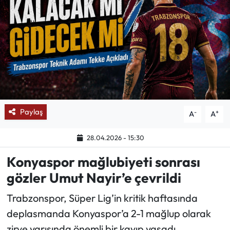
Mektup Galeri
Röportaj
Manşet
Köşe Yazıları
Paylaş
-
+
A
A
Karikatür Galeri
28.04.2026 - 15:30
BIK
Konyaspor mağlubiyeti sonrası
gözler Umut Nayir’e çevrildi
ASTROLOJİ
Trabzonspor, Süper Lig’in kritik haftasında
Spor Yazıları
deplasmanda Konyaspor’a 2-1 mağlup olarak
zirve yarışında önemli bir kayıp yaşadı.
Mektup Galeri