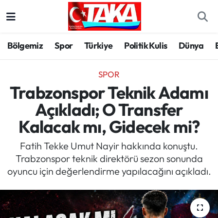
Bölgemiz
Trabzon Nöbetçi Eczaneler
Bölgemiz
Spor
Türkiye
Politik Kulis
Dünya
Spor
Trabzon Hava Durumu
SPOR
Türkiye
Trabzon Trafik Yoğunluk Haritası
Trabzonspor Teknik Adamı
Açıkladı; O Transfer
Kültür/Sanat
Süper Lig Puan Durumu ve Fikstür
Kalacak mı, Gidecek mi?
Politika
Tüm Manşetler
Fatih Tekke Umut Nayir hakkında konuştu.
Trabzonspor teknik direktörü sezon sonunda
Politik Kulis
Son Dakika Haberleri
oyuncu için değerlendirme yapılacağını açıkladı.
Dünya
Haber Arşivi
Magazin