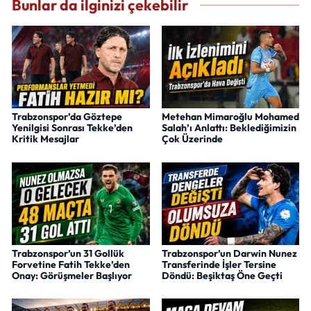
Bunlar da ilginizi çekebilir
Trabzonspor’da Göztepe
Metehan Mimaroğlu Mohamed
Yenilgisi Sonrası Tekke’den
Salah’ı Anlattı: Beklediğimizin
Kritik Mesajlar
Çok Üzerinde
Trabzonspor’un 31 Gollük
Trabzonspor’un Darwin Nunez
Forvetine Fatih Tekke’den
Transferinde İşler Tersine
Onay: Görüşmeler Başlıyor
Döndü: Beşiktaş Öne Geçti