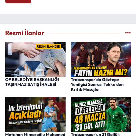
Resmi İlanlar
RESMİ İLANDIR
OF BELEDİYE BAŞKANLIĞI
Trabzonspor’da Göztepe
TAŞINMAZ SATIŞ İHALESİ
Yenilgisi Sonrası Tekke’den
Kritik Mesajlar
Metehan Mimaroğlu Mohamed
Trabzonspor’un 31 Gollük