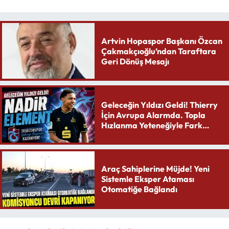
Artvin Hopaspor Başkanı Özcan
Çakmakçıoğlu’ndan Taraftara
Geri Dönüş Mesajı
Geleceğin Yıldızı Geldi! Thierry
İçin Avrupa Alarmda. Topla
Hızlanma Yeteneğiyle Fark
Yaratıyor
Araç Sahiplerine Müjde! Yeni
Sistemle Eksper Ataması
Otomatiğe Bağlandı