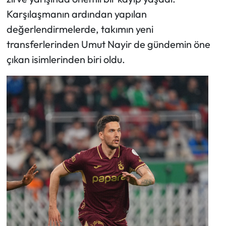
Karşılaşmanın ardından yapılan
Ekonomi
değerlendirmelerde, takımın yeni
transferlerinden Umut Nayir de gündemin öne
Sağlık
çıkan isimlerinden biri oldu.
Turizm
Teknoloji