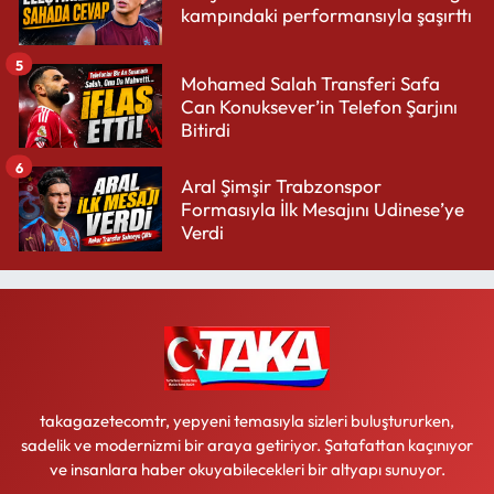
kampındaki performansıyla şaşırttı
5
Mohamed Salah Transferi Safa
Can Konuksever’in Telefon Şarjını
Bitirdi
6
Aral Şimşir Trabzonspor
Formasıyla İlk Mesajını Udinese’ye
Verdi
takagazetecomtr, yepyeni temasıyla sizleri buluştururken,
sadelik ve modernizmi bir araya getiriyor. Şatafattan kaçınıyor
ve insanlara haber okuyabilecekleri bir altyapı sunuyor.