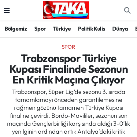
Bölgemiz
Trabzon Nöbetçi Eczaneler
Bölgemiz
Spor
Türkiye
Politik Kulis
Dünya
Spor
Trabzon Hava Durumu
SPOR
Türkiye
Trabzon Trafik Yoğunluk Haritası
Trabzonspor Türkiye
Kupası Finalinde Sezonun
Kültür/Sanat
Süper Lig Puan Durumu ve Fikstür
En Kritik Maçına Çıkıyor
Politika
Tüm Manşetler
Trabzonspor, Süper Lig’de sezonu 3. sırada
tamamlamayı önceden garantilemesine
Politik Kulis
Son Dakika Haberleri
rağmen gözünü tamamen Türkiye Kupası
finaline çevirdi. Bordo-Mavililer, sezonun son
Dünya
Haber Arşivi
maçında Gençlerbirliği karşısında aldığı 3-0’lık
yenilginin ardından artık Antalya’daki kritik
Magazin