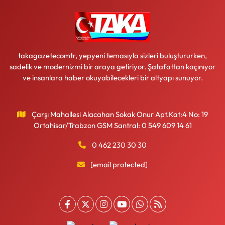
takagazetecomtr, yepyeni temasıyla sizleri buluştururken,
sadelik ve modernizmi bir araya getiriyor. Şatafattan kaçınıyor
ve insanlara haber okuyabilecekleri bir altyapı sunuyor.
Çarşı Mahallesi Alacahan Sokak Onur Apt.Kat:4 No: 19
Ortahisar/Trabzon GSM Santral: 0 549 609 14 61
0 462 230 30 30
[email protected]