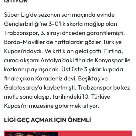
İSTİYOR
Süper Lig’de sezonun son maçında evinde
Ekonomi
Gençlerbirliği’ne 3-0’lık skorla mağlup olan
Sağlık
Trabzonspor, 3. sırayı önceden garantilemişti.
Bordo-Mavililer’de haftalardır gözler Türkiye
Turizm
Kupası’ndaydı. Ve kritik an geldi çattı. Fırtına,
cuma akşamı Antalya’daki finalde Konyaspor ile
Teknoloji
kozlarını paylaşacak. Üst üste 3 yıldır kupada
finale çıkan Karadeniz devi, Beşiktaş ve
Galatasaray’a kaybetmişti. Trabzonspor bu kez
mutlu sona ulaşıp, tarihindeki 10. Türkiye
Kupası’nı müzesine götürmek istiyor.
LİGİ GEÇ AÇMAK İÇİN ÖNEMLİ