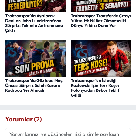
Trabzonspor’da Ayrılacak
Trabzonspor Transferde Çıtayı
Denilen John Lundstram’dan
Yükseltti: Núñez Olmazsa İki
Sürpriz: Takımla Antrenmana
Dünya Yıldızı Daha Var
Çıktı
Trabzonspor’da Göztepe Maçı
Trabzonspor’un İstediği
Öncesi Sürpriz Salah Kararı:
Kozlowski İçin Ters Köşe:
Kadroda Yer Almadı
Polonya’dan Rekor Teklif
Geldi
Yorumlar (2)