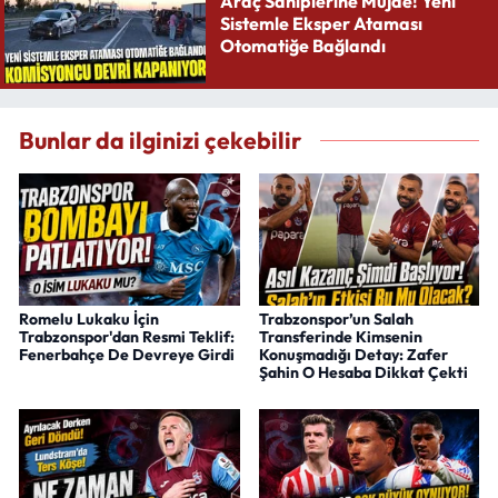
Araç Sahiplerine Müjde! Yeni
Sistemle Eksper Ataması
Otomatiğe Bağlandı
Bunlar da ilginizi çekebilir
Romelu Lukaku İçin
Trabzonspor’un Salah
Trabzonspor'dan Resmi Teklif:
Transferinde Kimsenin
Fenerbahçe De Devreye Girdi
Konuşmadığı Detay: Zafer
Şahin O Hesaba Dikkat Çekti