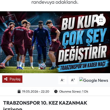
randevuya odaklandı.
Mektup Galeri
Röportaj
Manşet
Köşe Yazıları
Karikatür Galeri
BIK
Paylaş
-
+
A
A
ASTROLOJİ
19.05.2026 - 22:20
Okunma Süresi: 1 Dk
Spor Yazıları
TRABZONSPOR 10. KEZ KAZANMAK
Mektup Galeri