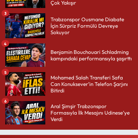
Çok Yakışır
3
Trabzonspor Ousmane Diabate
İçin Sürpriz Formülü Devreye
Sokuyor
4
Benjamin Bouchouari Schladming
kampındaki performansıyla şaşırttı
5
Mohamed Salah Transferi Safa
Can Konuksever’in Telefon Şarjını
Bitirdi
6
Aral Şimşir Trabzonspor
Formasıyla İlk Mesajını Udinese’ye
Verdi